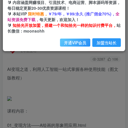
🔰 内容涵盖网赚项目、引流技术、电商运营、脚本源码等资源，
每日稳定更新20-30优质资源课程！
🔰 本站VIP
限时特惠，
￥79/年，￥99/永久 (推广佣金70%)，
全
首页
创业课程
会员免费
正文
站资源免费下载，
每天更新，欢迎加入！
🔰
知拾光开放加盟，搭建一个和知拾光一样的知识付费平台，
站
AI变现之道，利用人工智能一站式掌握各种使用技
长微信：moonsohh
能（图文版教程）
开通VIP会员
加盟当站长
知拾光
关注
私信
2年前发布
3287
106
AI变现之道，利用人工智能一站式掌握各种使用技能（图文
版教程）
课程内容：
01_变现方法——A绘画的形象照应用.html