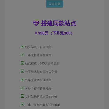
立即开通
搭建同款站点
998元（下月涨300）
☑
独立站点，独立运营
☑
一条龙搭建同款网站
☑
站点授权，365天自动更新
☑
一手无水印资源永久免费
☑
九年互联网创业经验
☑
可私下咨询各种疑惑
☑
支持站长再招自己的站长
☑
一比一复制全套方法包落地