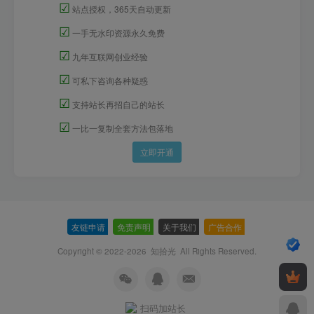
☑
站点授权，365天自动更新
☑
一手无水印资源永久免费
☑
九年互联网创业经验
☑
可私下咨询各种疑惑
☑
支持站长再招自己的站长
☑
一比一复制全套方法包落地
立即开通
友链申请
-
免责声明
-
关于我们
-
广告合作
-
Copyright © 2022-2026
知拾光
All Rights Reserved.