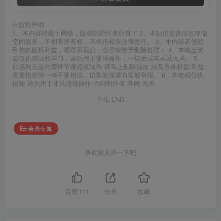
©
版权声明
1、本内容转载于网络，版权归原作者所有！ 2、本站仅提供信息存储
空间服务，不拥有所有权，不承担相关法律责任。 3、本内容若侵犯
到你的版权利益，请联系我们，会尽快给予删除处理！ 4、本站全资
源仅供测试和学习，请勿用于非法操作，一切后果与本站无关。 5、
如遇到充值付费环节课程或软件 请马上删除退出 涉及自身权益/利益
需要投资的一律不要相信，访客发现请向客服举报。 6、本教程仅供
揭秘 请勿用于非法违规操作 否则和作者 官网 无关
THE END
会员专属
喜欢就支持一下吧
点赞
111
分享
收藏