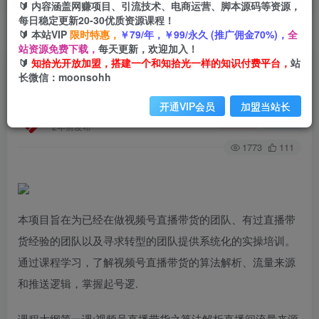
🔰 内容涵盖网赚项目、引流技术、电商运营、脚本源码等资源，
每日稳定更新20-30优质资源课程！
🔰 本站VIP
限时特惠，
￥79/年，￥99/永久 (推广佣金70%)，
全
首页
创业课程
会员专属
正文
站资源免费下载，
每天更新，欢迎加入！
🔰
知拾光开放加盟，搭建一个和知拾光一样的知识付费平台，
站
（7220期）视频号-直播带货线上陪跑营第7期：算
长微信：moonsohh
法解析、流量来源和推送逻辑，起号逻辑
开通VIP会员
加盟当站长
知拾光
关注
私信
2年前发布
1773
111
本项目旨在为已经在做视频号直播带货的团队、有过直播带
货经验的团队以及寻求转型的团队提供系统化的实操培训。
通过课程学习，了解视频号直播带货的算法解析、流量来源
和推送逻辑，掌握起号逻.
课程大纲第一课:视频号直播带货之算法解析直播间流量来源