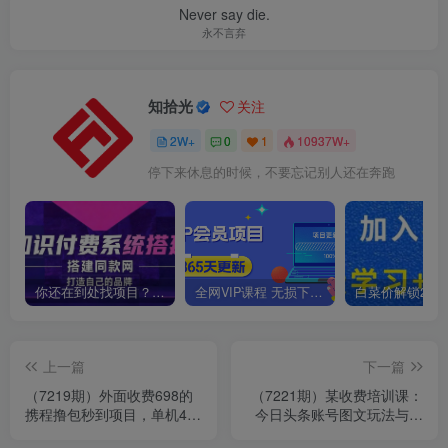
Never say die.
永不言弃
知拾光
关注
2W+
0
1
10937W+
停下来休息的时候，不要忘记别人还在奔跑
你还在到处找项目？还在当韭菜？我靠卖项目一个月收入5万+，曾经我也是个失败者。
全网VIP课程 无损下载~
上一篇
下一篇
（7219期）外面收费698的
（7221期）某收费培训课：
携程撸包秒到项目，单机40-
今日头条账号图文玩法与细
80可批量
节，一个人一天搞50个文章