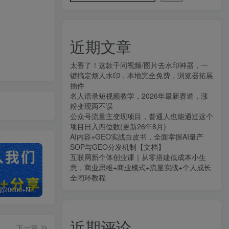
近期文章
太香了！这款千问视频/图片去水印神器，一
键搞定烦人水印，本地完全免费，浏览器拓展
插件
名人语录短视频教学，2026年最新赛道，涨
粉变现两不误
公众号流量主变现项目，普通人也能通过这个
项目日入四位数(更新26年8月)
AI内容+GEO实战白皮书，全面掌握AI量产
SOP与GEO分发机制【文档】
互联网新个体创业课｜从零搭建低成本小生
意，商业思维+商业模式+流量实战+个人成长
全闭环教程
白菜价解锁20000+N个赚钱机会，加入知拾光会员，全站资源免费学习。
加盟知拾光，搭建同款项目资源站，实现日入2000+
【站长运营资料】无水印课程资源
近期评论
下一篇