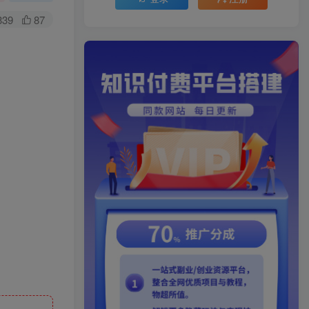
339
87