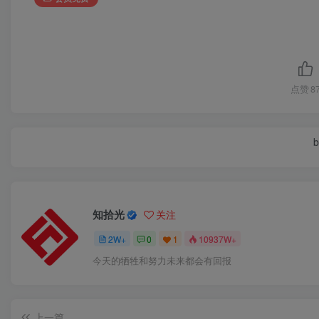
点赞
8
b
知拾光
关注
2W+
0
1
10937W+
今天的牺牲和努力未来都会有回报
上一篇