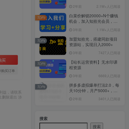
2年前
2.1W+人已阅读
白菜价解锁20000+N个赚钱
TOP3
机会，加入知拾光会员，全
站资源免费学习。
3年前
1.1W+人已阅读
加盟知拾光，搭建同款项目
TOP4
资源站，实现日入2000+
3年前
7427人已阅读
购买
【站长运营资料】无水印课
TOP5
程资源
存购买订单
3年前
6669人已阅读
拼多多虚拟爆单打法2.0，每
TOP6
天10分钟，月产5000+，从0
利益，请联系
到1赚收益教程
上删除退出 涉
2年前
3401人已阅读
搜索
搜索