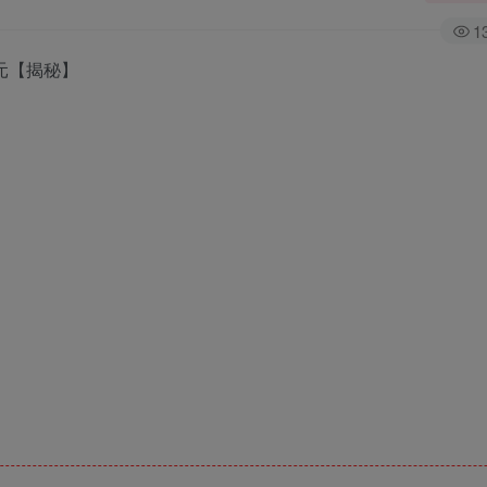
1
元【揭秘】