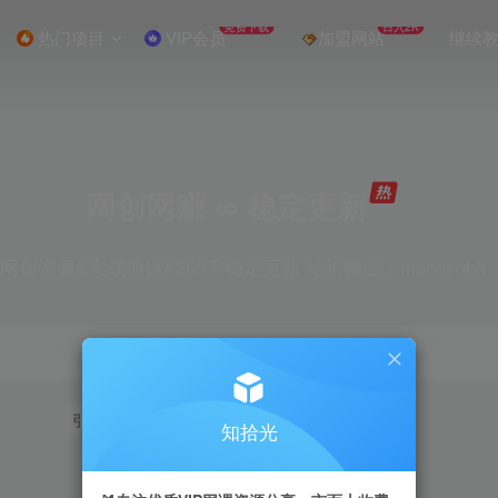
免费下载
日入2K
热门项目
VIP会员
加盟网站
继续
网创网赚 ∞ 稳定更新
网创资源&实战项目&365天稳定更新 站长微信：moonsohh
引流
挂机
抖音
快手
小红书
无人直播
知拾光