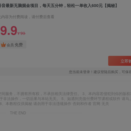
抖音最新无脑掘金项目，每天五分钟，轻松一单收入600元【揭秘】
此内容为付费阅读，请付费后查看
9.9
99
¥
免费
会员
立即
您当前未登录！建议登陆后购买，可保
空间服务，不拥有所有权，不承担相关法律责任。 3、本内容若侵犯到你的版权
于非法操作，一切后果与本站无关。 5、如遇到充值付费环节课程或软件 请马
6、本教程仅供揭秘 请勿用于非法违规操作 否则和作者 官网 无关
THE END