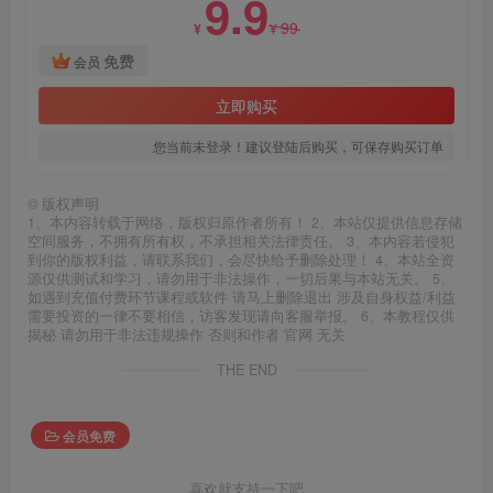
9.9
99
¥
¥
免费
会员
立即购买
您当前未登录！建议登陆后购买，可保存购买订单
©
版权声明
1、本内容转载于网络，版权归原作者所有！ 2、本站仅提供信息存储
空间服务，不拥有所有权，不承担相关法律责任。 3、本内容若侵犯
到你的版权利益，请联系我们，会尽快给予删除处理！ 4、本站全资
源仅供测试和学习，请勿用于非法操作，一切后果与本站无关。 5、
如遇到充值付费环节课程或软件 请马上删除退出 涉及自身权益/利益
需要投资的一律不要相信，访客发现请向客服举报。 6、本教程仅供
揭秘 请勿用于非法违规操作 否则和作者 官网 无关
THE END
会员免费
喜欢就支持一下吧