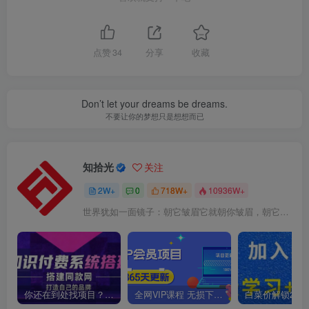
点赞
34
分享
收藏
Don’t let your dreams be dreams.
不要让你的梦想只是想想而已
知拾光
关注
2W+
0
718W+
10936W+
世界犹如一面镜子：朝它皱眉它就朝你皱眉，朝它微笑它也吵你微笑
你还在到处找项目？还在当韭菜？我靠卖项目一个月收入5万+，曾经我也是个失败者。
全网VIP课程 无损下载~