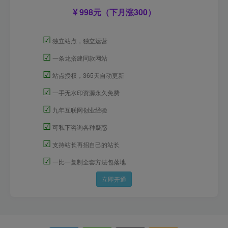
998元（下月涨300）
☑
独立站点，独立运营
☑
一条龙搭建同款网站
☑
站点授权，365天自动更新
☑
一手无水印资源永久免费
☑
九年互联网创业经验
☑
可私下咨询各种疑惑
☑
支持站长再招自己的站长
☑
一比一复制全套方法包落地
立即开通