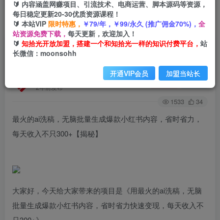
🔰 内容涵盖网赚项目、引流技术、电商运营、脚本源码等资源，
每日稳定更新20-30优质资源课程！
🔰 本站VIP
限时特惠，
￥79/年，￥99/永久 (推广佣金70%)，
全
首页
创业课程
会员免费
正文
站资源免费下载，
每天更新，欢迎加入！
🔰
知拾光开放加盟，搭建一个和知拾光一样的知识付费平台，
站
最火的ai洗稿，无脑批量生成爆款小红书内容，省
长微信：moonsohh
时省力，每天收入不只300+【揭秘】
开通VIP会员
加盟当站长
知拾光
关注
私信
2年前发布
1533
34
最火的ai洗稿，无脑批量生成爆款小红书内容，省时省力，
每天收入不只300+【揭秘】
大家好，今天给大家带来的项目是《用最火的ai洗稿，无脑
批量生成爆款小红书内容，省时省力快速变现，每天收入不
只300+》