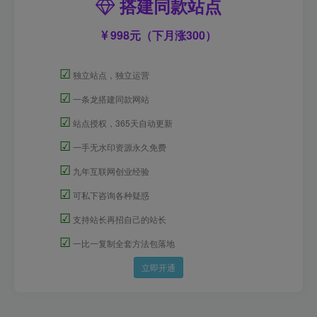
搭建同款站点
998元（下月涨300）
☑
独立站点，独立运营
☑
一条龙搭建同款网站
☑
站点授权，365天自动更新
☑
一手无水印资源永久免费
☑
九年互联网创业经验
☑
可私下咨询各种疑惑
☑
支持站长再招自己的站长
☑
一比一复制全套方法包落地
立即开通