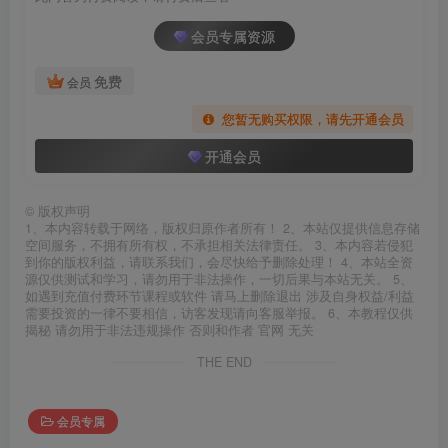
会员专属资源
免费
会员
您暂无购买权限，请先开通会员
开通会员
©
版权声明
1、本内容转载于网络，版权归原作者所有！ 2、本站仅提供信息存储
空间服务，不拥有所有权，不承担相关法律责任。 3、本内容若侵犯
到你的版权利益，请联系我们，会尽快给予删除处理！ 4、本站全资
源仅供测试和学习，请勿用于非法操作，一切后果与本站无关。 5、
如遇到充值付费环节课程或软件 请马上删除退出 涉及自身权益/利益
需要投资的一律不要相信，访客发现请向客服举报。 6、本教程仅供
揭秘 请勿用于非法违规操作 否则和作者 官网 无关
THE END
会员专属