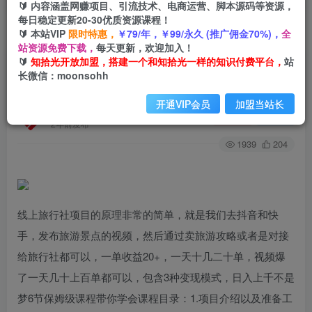
🔰 内容涵盖网赚项目、引流技术、电商运营、脚本源码等资源，
每日稳定更新20-30优质资源课程！
🔰 本站VIP
限时特惠，
￥79/年，￥99/永久 (推广佣金70%)，
全
首页
创业课程
会员专属
正文
站资源免费下载，
每天更新，欢迎加入！
🔰
知拾光开放加盟，搭建一个和知拾光一样的知识付费平台，
站
（7182期）一个20+，作品爆了一天几十个，日入
长微信：moonsohh
500+轻轻松松的线上旅行社，6节保姆…
开通VIP会员
加盟当站长
知拾光
关注
私信
2年前发布
1939
204
线上旅行社项目的原理非常的简单，就是我们去抖音和快
手，发布旅游景点的视频，然后通过卖旅游攻略或者是对接
给旅行社都可以，一单收益20+，一天十几二十单，视频爆
了一天几十上百单都可以，包含3种变现模式，日入上千不是
梦6节保姆级课程带你学会课程目录：1.项目介绍以及准备工