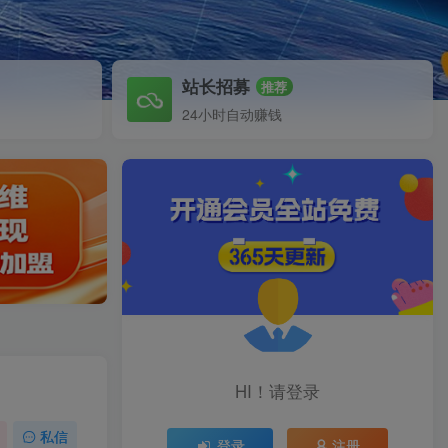
站长招募
推荐
24小时自动赚钱
HI！请登录
私信
登录
注册