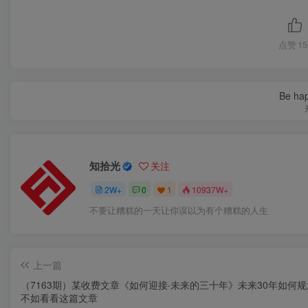
点赞
15
Be hap
知拾光
关注
2W+
0
1
10937W+
不要让糟糕的一天让你误以为有个糟糕的人生
上一篇
（7163期）某收费文章《如何迎接·未来的三十年》未来30年如何
不如看看这篇文章