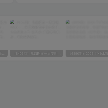
（9420期）最新短剧玩法，暴力变现日入1000+私域零成本操作，全程干货（附1400G短剧）
（8409期）几篇图文一周变现1500＋，深度拆解面试掘金项目，小白轻松上手