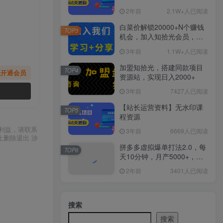
2年前
2.1W+人已阅读
白菜价解锁20000+N个赚钱
TOP3
机会，加入知拾光会员，全
站资源免费学习。
3年前
1.1W+人已阅读
加盟知拾光，搭建同款项目
TOP4
先开通会员
资源站，实现日入2000+
3年前
7427人已阅读
【站长运营资料】无水印课
TOP5
程资源
利益，请联系
3年前
6669人已阅读
上删除退出 涉
拼多多虚拟爆单打法2.0，每
TOP6
天10分钟，月产5000+，从0
到1赚收益教程
2年前
3401人已阅读
搜索
搜索