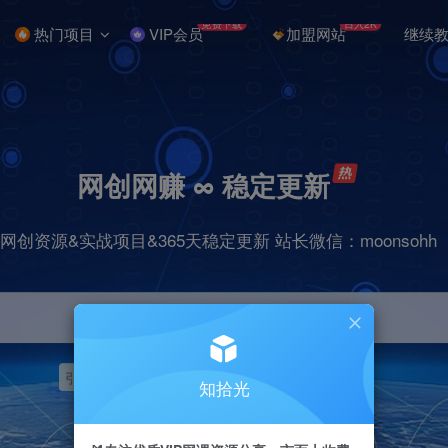
免费下载
日入2K
热门项目
VIP会员
加盟网站
继续
网创网赚 ∞ 稳定更新
网创资源&实战项目&365天稳定更新 站长微信：moonsohh
引流
挂机
抖音
快手
小红书
无人直播
知拾光