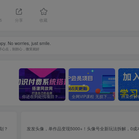
5
分享
收藏
py. No worries, just smile.
开心点，别担心，微笑就好
你还在到处找项目？还在当韭菜？我靠卖项目一个月收入5万+，曾经我也是个失败者。
全网VIP课程 无损下载~
规划？
发发头像，单作品变现5000+！头像号全新玩法拆解，0