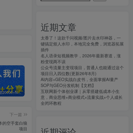
近期文章
太香了！这款千问视频/图片去水印神器，一
键搞定烦人水印，本地完全免费，浏览器拓展
插件
名人语录短视频教学，2026年最新赛道，涨
粉变现两不误
公众号流量主变现项目，普通人也能通过这个
项目日入四位数(更新26年8月)
AI内容+GEO实战白皮书，全面掌握AI量产
SOP与GEO分发机制【文档】
互联网新个体创业课｜从零搭建低成本小生
白菜价解锁20000+N个赚钱机会，加入知拾光会员，全站资源免费学习。
加盟知拾光，搭建同款项目资源站，实现日入2000+
【站长运营资料】无水印课程资源
意，商业思维+商业模式+流量实战+个人成长
全闭环教程
下一篇
成本的空手套白狼
近期评论
项目