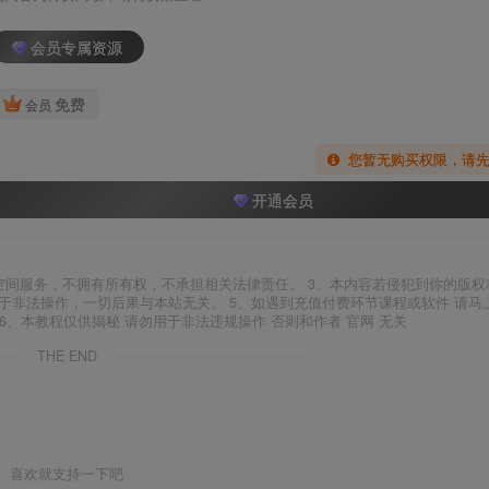
会员专属资源
免费
会员
您暂无购买权限，请
开通会员
空间服务，不拥有所有权，不承担相关法律责任。 3、本内容若侵犯到你的版权
于非法操作，一切后果与本站无关。 5、如遇到充值付费环节课程或软件 请马
6、本教程仅供揭秘 请勿用于非法违规操作 否则和作者 官网 无关
THE END
喜欢就支持一下吧