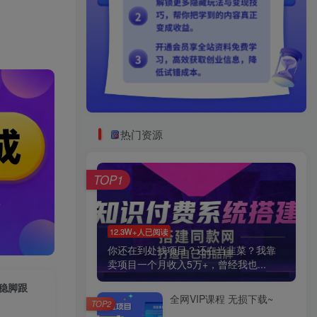
热门资源
TOP1
12.3W+人已阅读
你还在到处找项目？还在当韭菜？我靠
卖项目一个月收入5万+，曾经我也...
站稳脚跟
全网VIP课程 无损下载~
TOP2