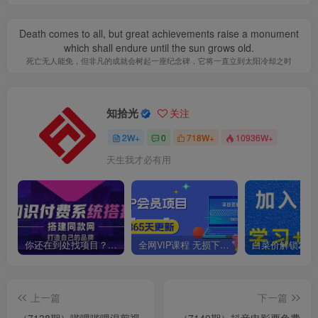
Death comes to all, but great achievements raise a monument
which shall endure until the sun grows old.
死亡无人能免，但非凡的成就会树起一座纪念碑，它将一直立到太阳冷却之时
知拾光
关注
2W+
0
718W+
10936W+
天生我才必有用
你还在到处找项目？还在当韭菜？我靠卖项目一个月收入5万+，曾经我也是个失败者。
全网VIP课程 无损下载~
上一篇
下一篇
（7138期）哔哩哔哩混剪视
（7140期）抖音电影票免费