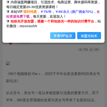
🔰 内容涵盖网赚项目、引流技术、电商运营、脚本源码等资源，
每日稳定更新20-30优质资源课程！
🔰 本站VIP
限时特惠，
￥79/年，￥99/永久 (推广佣金70%)，
全
首页
创业课程
会员专属
正文
站资源免费下载，
每天更新，欢迎加入！
🔰
知拾光开放加盟，搭建一个和知拾光一样的知识付费平台，
站
（7139期）60个视频吸粉10w＋，2023下半年全
长微信：moonsohh
新流量密码3D美女号新玩法（教程+资源）
开通VIP会员
加盟当站长
知拾光
关注
私信
2年前发布
769
185
《60个视频吸粉10w＋，2023下半年全新流量密码3D美女号
新玩法》
从古至今，美女号一直以来都是吸引流量的重要方式，而下
半年，360度全景视频的发展为美女号带来了全新的玩法。