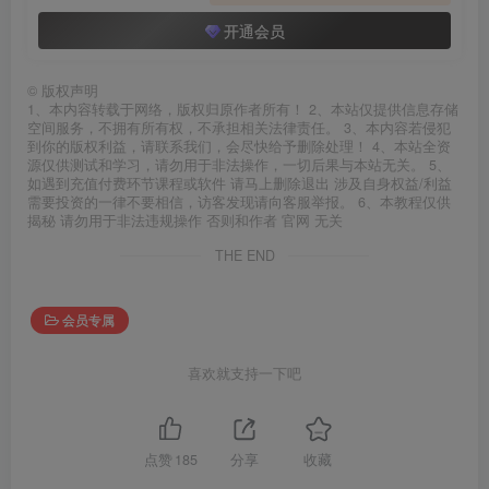
开通会员
©
版权声明
1、本内容转载于网络，版权归原作者所有！ 2、本站仅提供信息存储
空间服务，不拥有所有权，不承担相关法律责任。 3、本内容若侵犯
到你的版权利益，请联系我们，会尽快给予删除处理！ 4、本站全资
源仅供测试和学习，请勿用于非法操作，一切后果与本站无关。 5、
如遇到充值付费环节课程或软件 请马上删除退出 涉及自身权益/利益
需要投资的一律不要相信，访客发现请向客服举报。 6、本教程仅供
揭秘 请勿用于非法违规操作 否则和作者 官网 无关
THE END
会员专属
喜欢就支持一下吧
点赞
185
分享
收藏