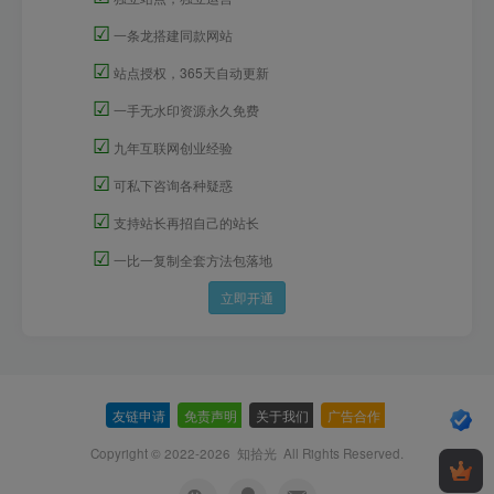
☑
一条龙搭建同款网站
☑
站点授权，365天自动更新
☑
一手无水印资源永久免费
☑
九年互联网创业经验
☑
可私下咨询各种疑惑
☑
支持站长再招自己的站长
☑
一比一复制全套方法包落地
立即开通
友链申请
-
免责声明
-
关于我们
-
广告合作
-
Copyright © 2022-2026
知拾光
All Rights Reserved.