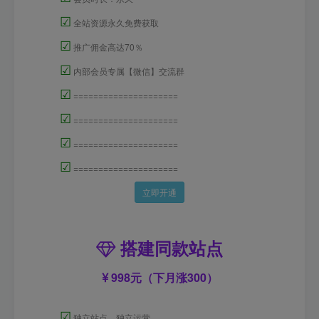
☑
全站资源永久免费获取
☑
推广佣金高达70％
☑
内部会员专属【微信】交流群
☑
=====================
☑
=====================
☑
=====================
☑
=====================
立即开通
搭建同款站点
998元（下月涨300）
☑
独立站点，独立运营