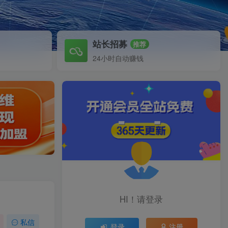
站长招募
推荐
24小时自动赚钱
HI！请登录
私信
登录
注册