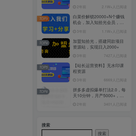
2年前
2.1W+人已阅读
白菜价解锁20000+N个赚钱
TOP3
机会，加入知拾光会员，全
站资源免费学习。
3年前
1.1W+人已阅读
加盟知拾光，搭建同款项目
TOP4
资源站，实现日入2000+
3年前
7427人已阅读
【站长运营资料】无水印课
TOP5
程资源
3年前
6669人已阅读
拼多多虚拟爆单打法2.0，每
TOP6
天10分钟，月产5000+，从0
到1赚收益教程
2年前
3401人已阅读
搜索
搜索