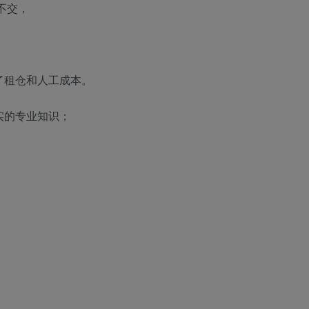
不交，
了租仓和人工成本。
实的专业知识；