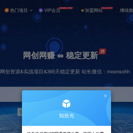
免费下载
日入2K
热门项目
VIP会员
加盟网站
继续
网创网赚 ∞ 稳定更新
网创资源&实战项目&365天稳定更新 站长微信：moonsohh
引流
挂机
抖音
快手
小红书
无人直播
知拾光