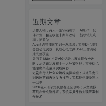
近期文章
历史人物，诗人一生Vlog教学， AI制作丨伙
伴计划丨精选收益丨商单收徒 ，新领域红利
期，抓紧做
Agent AI智能体零到一系统课；零基础也能学
会自动化实战，从核心概念到Coze工作流搭
建完整覆盖
外面卖188的抖音AI伪记录片赛道掘金全攻
略；从选题到发布十一大环节拆解，零基础也
能做出高流量真实感内容
短剧发行人计划全流程实操教程；从账号定位
到选剧剪辑再到发布技巧，零基础也能快速上
手出单
2026名人语录短视频赛道全攻略；从文案撰
写到声音克隆部署，系统掌握涨粉变现双赢制
作技术