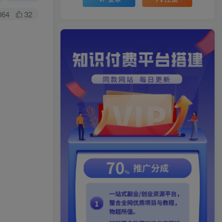
064
32