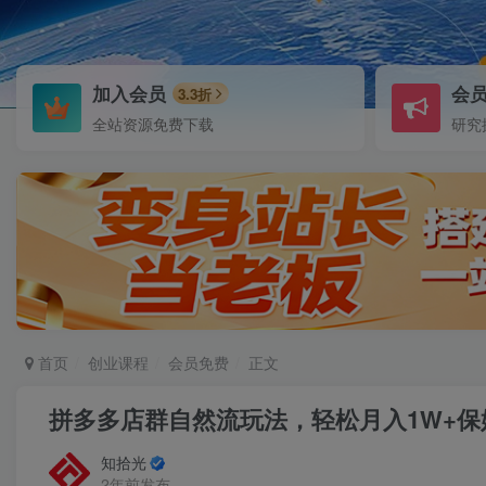
加入会员
会
3.3折
全站资源免费下载
研究
首页
创业课程
会员免费
正文
拼多多店群自然流玩法，轻松月入1W+
知拾光
2年前发布