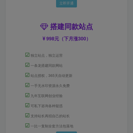
立即开通
搭建同款站点
998元（下月涨300）
☑
独立站点，独立运营
☑
一条龙搭建同款网站
☑
站点授权，365天自动更新
☑
一手无水印资源永久免费
☑
九年互联网创业经验
☑
可私下咨询各种疑惑
☑
支持站长再招自己的站长
☑
一比一复制全套方法包落地