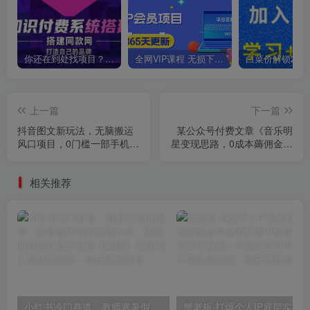
你还在到处找项目？还在当韭菜？我靠卖项目一个月收入5万+，曾经我也是个失败者。
全网VIP课程 无损下载~
上一篇
下一篇
抖音图文新玩法，无脑搬运
某公众号付费文章《音乐明
风口项目，0门槛一部手机轻
星变现思路，0成本薅佣金，
松操作日入500+【揭秘】
属于兼职项目非全职》
相关推荐
小红书冷门赛道，教师寒暑假项目，多种连环套的变现方式，还能矩阵操作放大收益【揭秘】