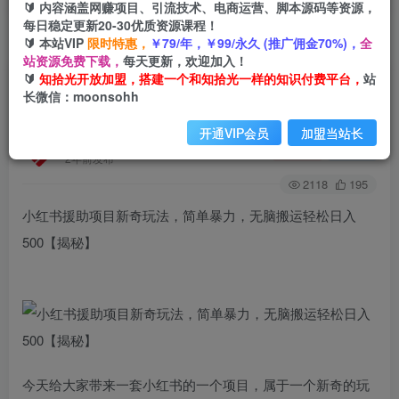
🔰 内容涵盖网赚项目、引流技术、电商运营、脚本源码等资源，
每日稳定更新20-30优质资源课程！
🔰 本站VIP
限时特惠，
￥79/年，￥99/永久 (推广佣金70%)，
全
首页
创业课程
会员免费
正文
站资源免费下载，
每天更新，欢迎加入！
🔰
知拾光开放加盟，搭建一个和知拾光一样的知识付费平台，
站
小红书援助项目新奇玩法，简单暴力，无脑搬运轻
长微信：moonsohh
松日入500【揭秘】
开通VIP会员
加盟当站长
知拾光
关注
私信
2年前发布
2118
195
小红书援助项目新奇玩法，简单暴力，无脑搬运轻松日入
500【揭秘】
今天给大家带来一套小红书的一个项目，属于一个新奇的玩