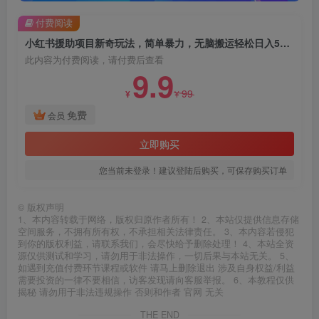
付费阅读
小红书援助项目新奇玩法，简单暴力，无脑搬运轻松日入500【揭秘】
此内容为付费阅读，请付费后查看
9.9
99
¥
¥
免费
会员
立即购买
您当前未登录！建议登陆后购买，可保存购买订单
©
版权声明
1、本内容转载于网络，版权归原作者所有！ 2、本站仅提供信息存储
空间服务，不拥有所有权，不承担相关法律责任。 3、本内容若侵犯
到你的版权利益，请联系我们，会尽快给予删除处理！ 4、本站全资
源仅供测试和学习，请勿用于非法操作，一切后果与本站无关。 5、
如遇到充值付费环节课程或软件 请马上删除退出 涉及自身权益/利益
需要投资的一律不要相信，访客发现请向客服举报。 6、本教程仅供
揭秘 请勿用于非法违规操作 否则和作者 官网 无关
THE END