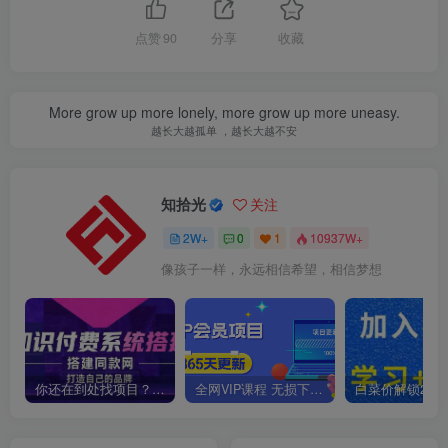
点赞
90
分享
收藏
More grow up more lonely, more grow up more uneasy.
越长大越孤单 ，越长大越不安
知拾光
关注
2W+
0
1
10937W+
像孩子一样，永远相信希望，相信梦想
你还在到处找项目？还在当韭菜？我靠卖项目一个月收入5万+，曾经我也是个失败者。
全网VIP课程 无损下载~