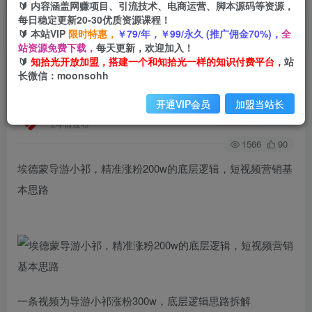
🔰 内容涵盖网赚项目、引流技术、电商运营、脚本源码等资源，
每日稳定更新20-30优质资源课程！
🔰 本站VIP
限时特惠，
￥79/年，￥99/永久 (推广佣金70%)，
全
首页
创业课程
会员免费
正文
站资源免费下载，
每天更新，欢迎加入！
🔰
知拾光开放加盟，搭建一个和知拾光一样的知识付费平台，
站
埃德蒙导游小祁，精准涨粉200w的底层逻辑，短
长微信：moonsohh
视频营销基本思路
开通VIP会员
加盟当站长
知拾光
关注
私信
2年前发布
1566
90
埃德蒙导游小祁，精准涨粉200w的底层逻辑，短视频营销基
本思路
一条视频为导游小祁涨粉300w，底层逻辑思路拆解