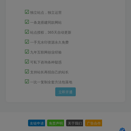
☑
独立站点，独立运营
☑
一条龙搭建同款网站
☑
站点授权，365天自动更新
☑
一手无水印资源永久免费
☑
九年互联网创业经验
☑
可私下咨询各种疑惑
☑
支持站长再招自己的站长
☑
一比一复制全套方法包落地
立即开通
友链申请
-
免责声明
-
关于我们
-
广告合作
-