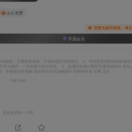
免费
会员
您暂无购买权限，请
开通会员
空间服务，不拥有所有权，不承担相关法律责任。 3、本内容若侵犯到你的版权
于非法操作，一切后果与本站无关。 5、如遇到充值付费环节课程或软件 请马
6、本教程仅供揭秘 请勿用于非法违规操作 否则和作者 官网 无关
THE END
喜欢就支持一下吧