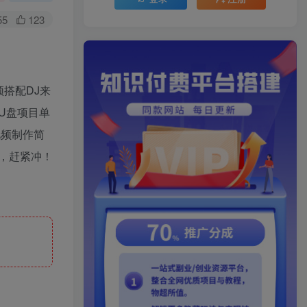
55
123
搭配DJ来
U盘项目单
视频制作简
，赶紧冲！