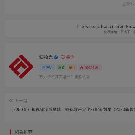
点赞
12
The world is like a mirror: Frow
世界犹如一面镜子：
知拾光
关注
2W+
0
1
10936W+
努力学习其实是一件很酷的事
上一篇
（7080期）短视频流量星球，短视频差异化双IP策划课（2023新版
相关推荐