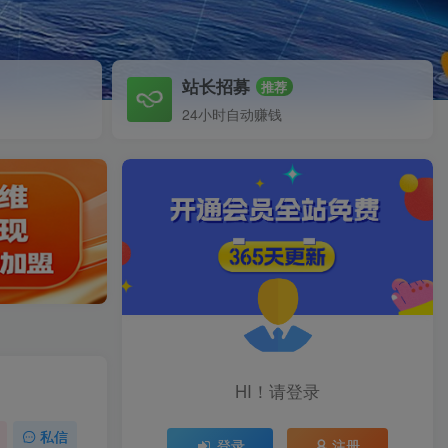
站长招募
推荐
24小时自动赚钱
HI！请登录
私信
登录
注册