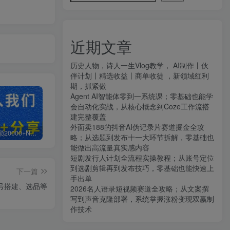
近期文章
历史人物，诗人一生Vlog教学， AI制作丨伙
伴计划丨精选收益丨商单收徒 ，新领域红利
期，抓紧做
Agent AI智能体零到一系统课；零基础也能学
会自动化实战，从核心概念到Coze工作流搭
建完整覆盖
外面卖188的抖音AI伪记录片赛道掘金全攻
白菜价解锁20000+N个赚钱机会，加入知拾光会员，全站资源免费学习。
加盟知拾光，搭建同款项目资源站，实现日入2000+
【站长运营资料】无水印课程资源
略；从选题到发布十一大环节拆解，零基础也
能做出高流量真实感内容
短剧发行人计划全流程实操教程；从账号定位
到选剧剪辑再到发布技巧，零基础也能快速上
下一篇
手出单
账号搭建、选品等
2026名人语录短视频赛道全攻略；从文案撰
写到声音克隆部署，系统掌握涨粉变现双赢制
作技术