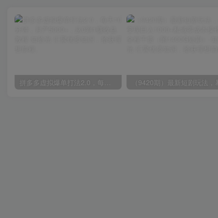
拼多多虚拟爆单打法2.0，每天10分钟，月产5000+，从0到1赚收益教程