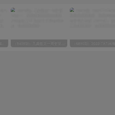
（9420期）最新短剧玩法，暴力变现日入1000+私域零成本操作，全程干货（附1400G短剧）
（8409期）几篇图文一周变现1500＋，深度拆解面试掘金项目，小白轻松上手