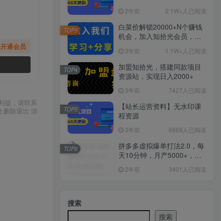
2年前
2.1W+人已阅读
白菜价解锁20000+N个赚钱
TOP3
机会，加入知拾光会员，全
站资源免费学习。
先开通会员
3年前
1.1W+人已阅读
加盟知拾光，搭建同款项目
TOP4
资源站，实现日入2000+
3年前
7427人已阅读
利益，请联系
【站长运营资料】无水印课
TOP5
上删除退出 涉
程资源
3年前
6669人已阅读
拼多多虚拟爆单打法2.0，每
TOP6
天10分钟，月产5000+，从0
到1赚收益教程
2年前
3401人已阅读
搜索
搜索