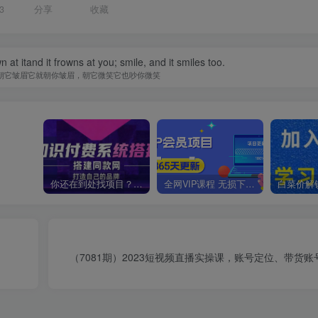
3
分享
收藏
n at itand it frowns at you; smile, and it smiles too.
朝它皱眉它就朝你皱眉，朝它微笑它也吵你微笑
你还在到处找项目？还在当韭菜？我靠卖项目一个月收入5万+，曾经我也是个失败者。
全网VIP课程 无损下载~
）
（7081期）2023短视频直播实操课，账号定位、带货