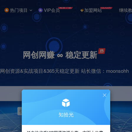
免费下载
日入2K
热门项目
VIP会员
加盟网站
继续
网创网赚 ∞ 稳定更新
网创资源&实战项目&365天稳定更新 站长微信：moonsohh
引流
挂机
抖音
快手
小红书
无人直播
知拾光