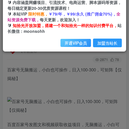
🔰 内容涵盖网赚项目、引流技术、电商运营、脚本源码等资源，
每日稳定更新20-30优质资源课程！
🔰 本站VIP
限时特惠，
￥79/年，￥99/永久 (推广佣金70%)，
全
首页
创业课程
会员免费
正文
站资源免费下载，
每天更新，欢迎加入！
🔰
知拾光开放加盟，搭建一个和知拾光一样的知识付费平台，
站
百家号无脑搬运，小白也可操作，日入100-300，
长微信：moonsohh
可矩阵【仅揭秘】
开通VIP会员
加盟当站长
知拾光
关注
私信
2年前发布
2871
78
百家号无脑搬运，小白也可操作，日入100-300，可矩阵【仅
揭秘】
百度百家号发图文和视频获取收益项目，无脑搬运，小白可