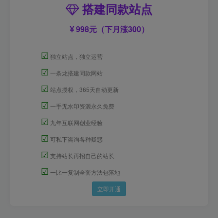
搭建同款站点
998元（下月涨300）
☑
独立站点，独立运营
☑
一条龙搭建同款网站
☑
站点授权，365天自动更新
☑
一手无水印资源永久免费
☑
九年互联网创业经验
☑
可私下咨询各种疑惑
☑
支持站长再招自己的站长
☑
一比一复制全套方法包落地
立即开通