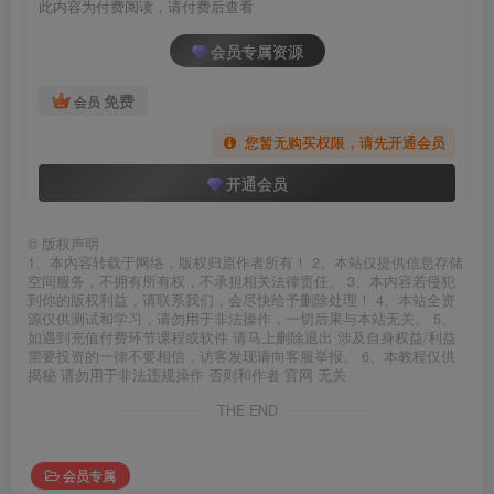
此内容为付费阅读，请付费后查看
会员专属资源
免费
会员
您暂无购买权限，请先开通会员
开通会员
©
版权声明
1、本内容转载于网络，版权归原作者所有！ 2、本站仅提供信息存储
空间服务，不拥有所有权，不承担相关法律责任。 3、本内容若侵犯
到你的版权利益，请联系我们，会尽快给予删除处理！ 4、本站全资
源仅供测试和学习，请勿用于非法操作，一切后果与本站无关。 5、
如遇到充值付费环节课程或软件 请马上删除退出 涉及自身权益/利益
需要投资的一律不要相信，访客发现请向客服举报。 6、本教程仅供
揭秘 请勿用于非法违规操作 否则和作者 官网 无关
THE END
会员专属