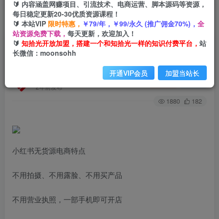
🔰 内容涵盖网赚项目、引流技术、电商运营、脚本源码等资源，
每日稳定更新20-30优质资源课程！
🔰 本站VIP
限时特惠，
￥79/年，￥99/永久 (推广佣金70%)，
全
首页
创业课程
会员专属
正文
站资源免费下载，
每天更新，欢迎加入！
🔰
知拾光开放加盟，搭建一个和知拾光一样的知识付费平台，
站
（7049期）小红书无货源陪跑营：从0-1从开店到
长微信：moonsohh
爆单 单店30万销售额（更至8月-36节课）
开通VIP会员
加盟当站长
知拾光
关注
私信
2年前发布
1880
182
小红书无货源电商特点
不用拍摄、不用露脸、不用买产品
不用营业执照，一部手机即可开店