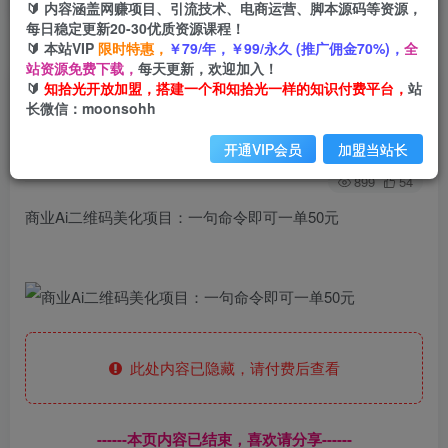
🔰 内容涵盖网赚项目、引流技术、电商运营、脚本源码等资源，
每日稳定更新20-30优质资源课程！
🔰 本站VIP
限时特惠，
￥79/年，￥99/永久 (推广佣金70%)，
全
首页
创业课程
会员免费
正文
站资源免费下载，
每天更新，欢迎加入！
🔰
知拾光开放加盟，搭建一个和知拾光一样的知识付费平台，
站
商业Ai二维码美化项目：一句命令即可一单50元
长微信：moonsohh
知拾光
关注
私信
开通VIP会员
加盟当站长
2年前发布
899
54
商业Ai二维码美化项目：一句命令即可一单50元
此处内容已隐藏，请付费后查看
------本页内容已结束，喜欢请分享------