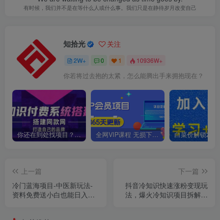
有时候，我们并不是在等什么人或什么事。我们只是在静待岁月改变自己
知拾光
关注
2W+
0
1
10936W+
你若将过去抱的太紧，怎么能腾出手来拥抱现在？
你还在到处找项目？还在当韭菜？我靠卖项目一个月收入5万+，曾经我也是个失败者。
全网VIP课程 无损下载~
上一篇
下一篇
冷门蓝海项目-中医新玩法-
抖音冷知识快速涨粉变现玩
资料免费送小白也能日入
法，爆火冷知识项目拆解，
500+【揭秘】
成品日赚500+【拆解】