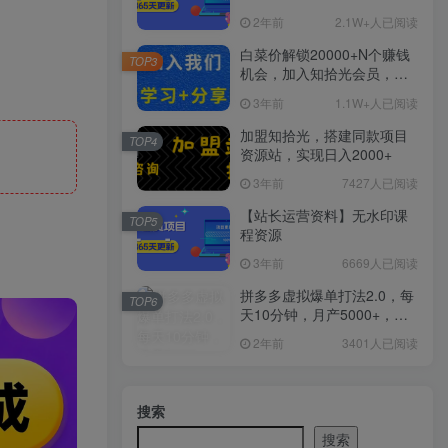
2年前
2.1W+人已阅读
白菜价解锁20000+N个赚钱
TOP3
机会，加入知拾光会员，全
站资源免费学习。
3年前
1.1W+人已阅读
加盟知拾光，搭建同款项目
TOP4
资源站，实现日入2000+
3年前
7427人已阅读
【站长运营资料】无水印课
TOP5
程资源
3年前
6669人已阅读
拼多多虚拟爆单打法2.0，每
TOP6
天10分钟，月产5000+，从0
到1赚收益教程
2年前
3401人已阅读
搜索
搜索