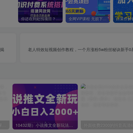
你还在到处找项目？还在当韭菜？我靠卖项目一个月收入5万+，曾经我也是个失败者。
全网VIP课程 无损下载~
【揭
老人特效短视频创作教程，一个月涨粉5w粉丝秘诀新手0
蟹老板·打爆个人IP底层实操课，教你成熟专业的打造IP技能，全方位带你做成一个能商业化IP
10432期）小说推文全新玩法，5分钟一条原创视频，结合中视频bilibili赚多份收益