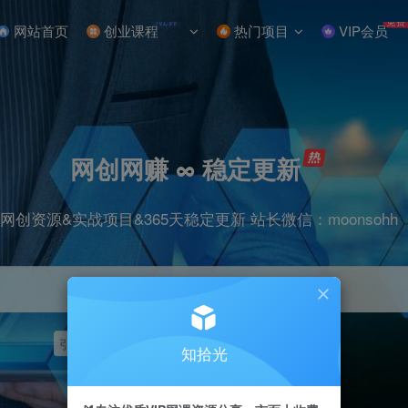
NEW
免费
网站首页
创业课程
热门项目
VIP会员
网创网赚 ∞ 稳定更新
网创资源&实战项目&365天稳定更新 站长微信：moonsohh
引流
挂机
抖音
快手
小红书
无人直播
知拾光