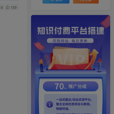
18
159