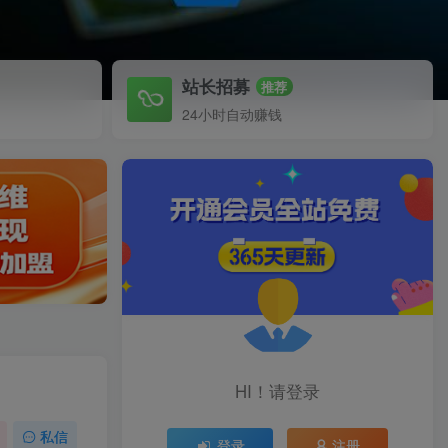
站长招募
推荐
24小时自动赚钱
HI！请登录
私信
登录
注册