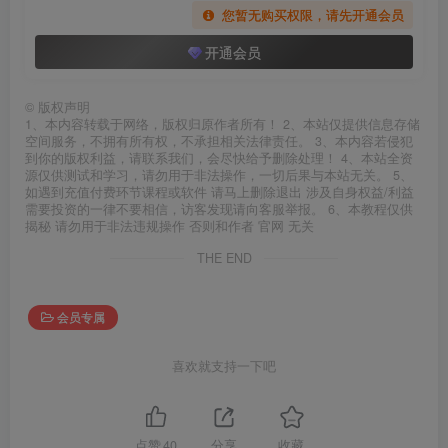
您暂无购买权限，请先开通会员
开通会员
©
版权声明
1、本内容转载于网络，版权归原作者所有！ 2、本站仅提供信息存储
空间服务，不拥有所有权，不承担相关法律责任。 3、本内容若侵犯
到你的版权利益，请联系我们，会尽快给予删除处理！ 4、本站全资
源仅供测试和学习，请勿用于非法操作，一切后果与本站无关。 5、
如遇到充值付费环节课程或软件 请马上删除退出 涉及自身权益/利益
需要投资的一律不要相信，访客发现请向客服举报。 6、本教程仅供
揭秘 请勿用于非法违规操作 否则和作者 官网 无关
THE END
会员专属
喜欢就支持一下吧
点赞
40
分享
收藏