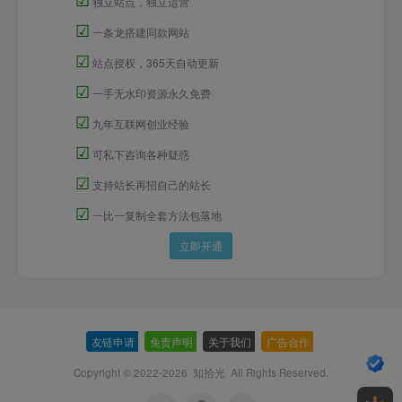
独立站点，独立运营
☑
一条龙搭建同款网站
☑
站点授权，365天自动更新
☑
一手无水印资源永久免费
☑
九年互联网创业经验
☑
可私下咨询各种疑惑
☑
支持站长再招自己的站长
☑
一比一复制全套方法包落地
立即开通
友链申请
-
免责声明
-
关于我们
-
广告合作
-
Copyright © 2022-2026
知拾光
All Rights Reserved.