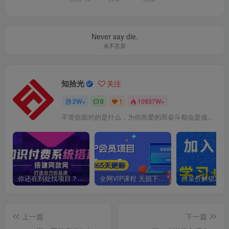
Never say die.
永不言弃
知拾光
关注
2W+
0
1
10937W+
不管你面对的是什么，为你所爱的而奋斗都会是值得的
你还在到处找项目？还在当韭菜？我靠卖项目一个月收入5万+，曾经我也是个失败者。
全网VIP课程 无损下载~
上一篇
下一篇