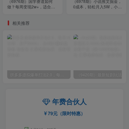
（6976期）国学赛道如何
（6978期）小说推文掘金，
做？每周变现2w+，适合新
0成本，轻松月入5W，小白
人的国学项目，保姆式教
也能轻松掌握！（教程+授权
学，不需要…
渠道）
相关推荐
拼多多虚拟爆单打法2.0，每天10分钟，月产5000+，从0到1赚收益教程
年费合伙人
79元（限时特惠）
☑