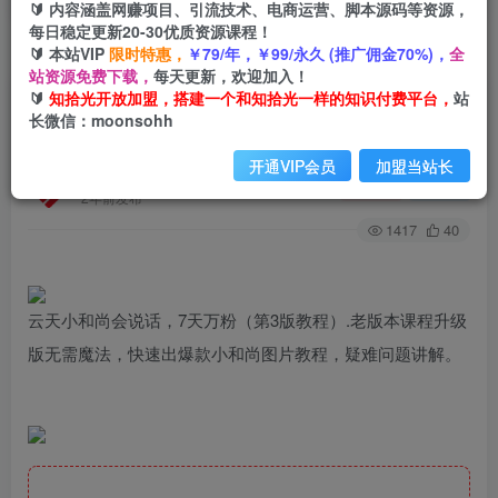
🔰 内容涵盖网赚项目、引流技术、电商运营、脚本源码等资源，
每日稳定更新20-30优质资源课程！
🔰 本站VIP
限时特惠，
￥79/年，￥99/永久 (推广佣金70%)，
全
首页
创业课程
会员专属
正文
站资源免费下载，
每天更新，欢迎加入！
🔰
知拾光开放加盟，搭建一个和知拾光一样的知识付费平台，
站
（6977期）云天小和尚会说话，7天万粉（第3版
长微信：moonsohh
教程）
开通VIP会员
加盟当站长
知拾光
关注
私信
2年前发布
1417
40
云天小和尚会说话，7天万粉（第3版教程）.老版本课程升级
版无需魔法，快速出爆款小和尚图片教程，疑难问题讲解。