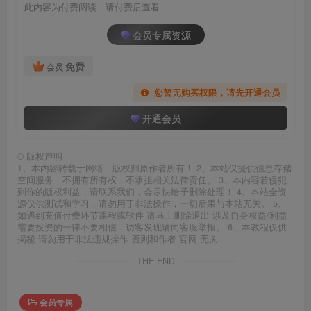
此内容为付费阅读，请付费后查看
会员专属资源
免费
会员
您暂无购买权限，请先开通会员
开通会员
©
版权声明
1、本内容转载于网络，版权归原作者所有！ 2、本站仅提供信息存储
空间服务，不拥有所有权，不承担相关法律责任。 3、本内容若侵犯
到你的版权利益，请联系我们，会尽快给予删除处理！ 4、本站全资
源仅供测试和学习，请勿用于非法操作，一切后果与本站无关。 5、
如遇到充值付费环节课程或软件 请马上删除退出 涉及自身权益/利益
需要投资的一律不要相信，访客发现请向客服举报。 6、本教程仅供
揭秘 请勿用于非法违规操作 否则和作者 官网 无关
THE END
会员专属