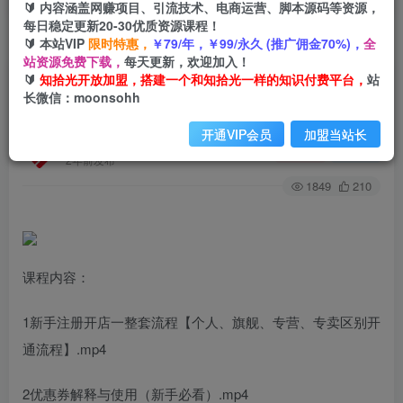
🔰 内容涵盖网赚项目、引流技术、电商运营、脚本源码等资源，
每日稳定更新20-30优质资源课程！
🔰 本站VIP
限时特惠，
￥79/年，￥99/永久 (推广佣金70%)，
全
首页
创业课程
会员专属
正文
站资源免费下载，
每天更新，欢迎加入！
🔰
知拾光开放加盟，搭建一个和知拾光一样的知识付费平台，
站
（6920期）拼多多新手运营从0-100单策划课程，
长微信：moonsohh
从零起步到爆单详细教程
开通VIP会员
加盟当站长
知拾光
关注
私信
2年前发布
1849
210
课程内容：
1新手注册开店一整套流程【个人、旗舰、专营、专卖区别开
通流程】.mp4
2优惠券解释与使用（新手必看）.mp4