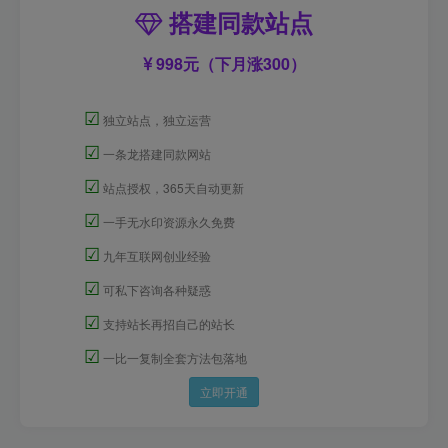
搭建同款站点
998元（下月涨300）
☑
独立站点，独立运营
☑
一条龙搭建同款网站
☑
站点授权，365天自动更新
☑
一手无水印资源永久免费
☑
九年互联网创业经验
☑
可私下咨询各种疑惑
☑
支持站长再招自己的站长
☑
一比一复制全套方法包落地
立即开通