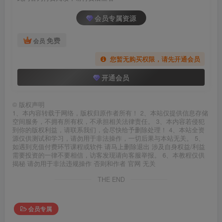
会员专属资源
免费
会员
您暂无购买权限，请先开通会员
开通会员
©
版权声明
1、本内容转载于网络，版权归原作者所有！ 2、本站仅提供信息存储
空间服务，不拥有所有权，不承担相关法律责任。 3、本内容若侵犯
到你的版权利益，请联系我们，会尽快给予删除处理！ 4、本站全资
源仅供测试和学习，请勿用于非法操作，一切后果与本站无关。 5、
如遇到充值付费环节课程或软件 请马上删除退出 涉及自身权益/利益
需要投资的一律不要相信，访客发现请向客服举报。 6、本教程仅供
揭秘 请勿用于非法违规操作 否则和作者 官网 无关
THE END
会员专属