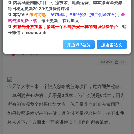
🔰 内容涵盖网赚项目、引流技术、电商运营、脚本源码等资源，
每日稳定更新20-30优质资源课程！
🔰 本站VIP
限时特惠，
￥79/年，￥99/永久 (推广佣金70%)，
全
首页
创业课程
会员专属
正文
站资源免费下载，
每天更新，欢迎加入！
🔰
知拾光开放加盟，搭建一个和知拾光一样的知识付费平台，
站
（6936期）被人忽略的蓝海项目，魔方通关秘籍
长微信：moonsohh
一单利润有39.9，几乎是零成本，月….
开通VIP会员
加盟当站长
知拾光
关注
私信
2年前发布
951
50
今天给大家带来一个被人忽略的蓝海项目，魔方通关秘籍，
一单利润在40左右，几乎是0成本，为什么说是0成本，因为
所有的资源我全部提供给大家，你只是花点时间去做而已，
如果按照课程所讲的去做，月入过万是很轻松的，接下来我
将从以下7个方面来全面的讲解这个项目的所有流程。