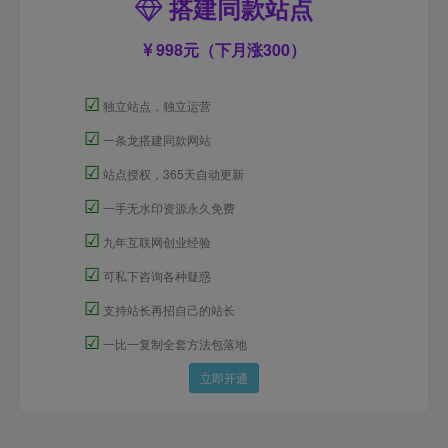
搭建同款站点
998元（下月涨300）
☑
独立站点，独立运营
☑
一条龙搭建同款网站
☑
站点授权，365天自动更新
☑
一手无水印资源永久免费
☑
九年互联网创业经验
☑
可私下咨询各种疑惑
☑
支持站长再招自己的站长
☑
一比一复制全套方法包落地
立即开通