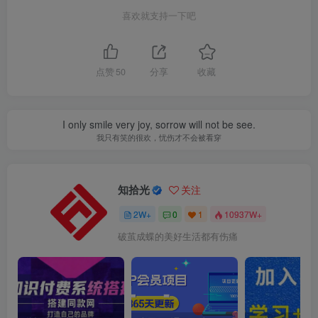
喜欢就支持一下吧
点赞
50
分享
收藏
I only smile very joy, sorrow will not be see.
我只有笑的很欢，忧伤才不会被看穿
知拾光
关注
2W+
0
1
10937W+
破茧成蝶的美好生活都有伤痛