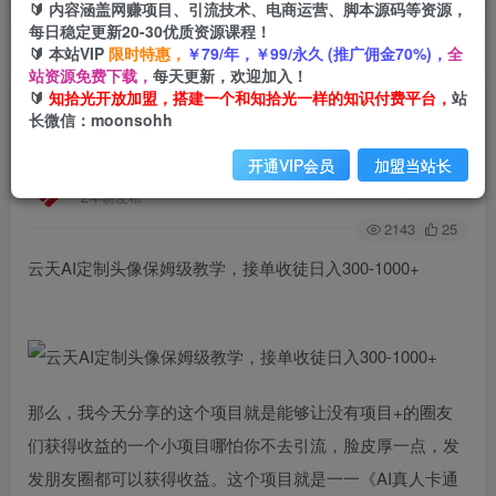
🔰 内容涵盖网赚项目、引流技术、电商运营、脚本源码等资源，
每日稳定更新20-30优质资源课程！
🔰 本站VIP
限时特惠，
￥79/年，￥99/永久 (推广佣金70%)，
全
首页
创业课程
会员免费
正文
站资源免费下载，
每天更新，欢迎加入！
🔰
知拾光开放加盟，搭建一个和知拾光一样的知识付费平台，
站
云天AI定制头像保姆级教学，接单收徒日入300-
长微信：moonsohh
1000+
开通VIP会员
加盟当站长
知拾光
关注
私信
2年前发布
2143
25
云天AI定制头像保姆级教学，接单收徒日入300-1000+
那么，我今天分享的这个项目就是能够让没有项目+的圈友
们获得收益的一个小项目哪怕你不去引流，脸皮厚一点，发
发朋友圈都可以获得收益。这个项目就是一一《AI真人卡通