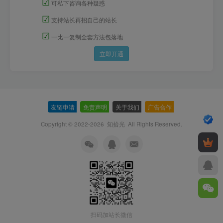
☑
可私下咨询各种疑惑
☑
支持站长再招自己的站长
☑
一比一复制全套方法包落地
立即开通
友链申请
-
免责声明
-
关于我们
-
广告合作
-
Copyright © 2022-2026
知拾光
All Rights Reserved.
扫码加站长微信