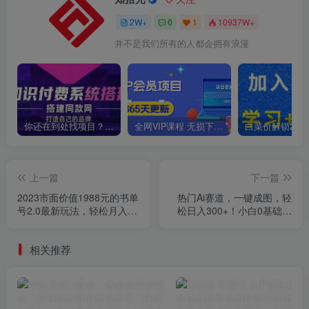
2W+
0
1
10937W+
并不是我们所有的人都会拥有浪漫
你还在到处找项目？还在当韭菜？我靠卖项目一个月收入5万+，曾经我也是个失败者。
全网VIP课程 无损下载~
上一篇
下一篇
2023市面价值1988元的书单
热门Ai赛道，一键成图，轻
号2.0最新玩法，轻松月入过
松日入300+！小白0基础易
万
上手【揭秘】
相关推荐