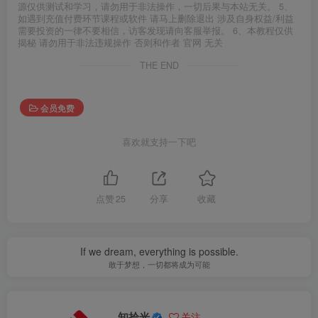
源仅供测试和学习，请勿用于非法操作，一切后果与本站无关。 5、
如遇到充值付费环节课程或软件 请马上删除退出 涉及自身权益/利益
需要投资的一律不要相信，访客发现请向客服举报。 6、本教程仅供
揭秘 请勿用于非法违规操作 否则和作者 官网 无关
THE END
会员免费
喜欢就支持一下吧
点赞
25
分享
收藏
If we dream, everything is possible.
敢于梦想，一切都将成为可能
知拾光
关注