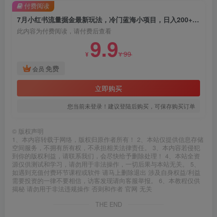
付费阅读
7月小红书流量掘金最新玩法，冷门蓝海小项目，日入200+【揭秘】
此内容为付费阅读，请付费后查看
9.9
99
¥
¥
免费
会员
立即购买
您当前未登录！建议登陆后购买，可保存购买订单
©
版权声明
1、本内容转载于网络，版权归原作者所有！ 2、本站仅提供信息存储
空间服务，不拥有所有权，不承担相关法律责任。 3、本内容若侵犯
到你的版权利益，请联系我们，会尽快给予删除处理！ 4、本站全资
源仅供测试和学习，请勿用于非法操作，一切后果与本站无关。 5、
如遇到充值付费环节课程或软件 请马上删除退出 涉及自身权益/利益
需要投资的一律不要相信，访客发现请向客服举报。 6、本教程仅供
揭秘 请勿用于非法违规操作 否则和作者 官网 无关
THE END