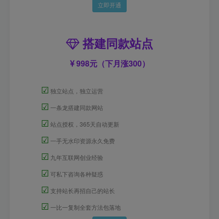
立即开通
搭建同款站点
998元（下月涨300）
☑
独立站点，独立运营
☑
一条龙搭建同款网站
☑
站点授权，365天自动更新
☑
一手无水印资源永久免费
☑
九年互联网创业经验
☑
可私下咨询各种疑惑
☑
支持站长再招自己的站长
☑
一比一复制全套方法包落地