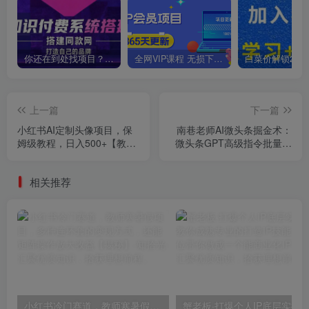
你还在到处找项目？还在当韭菜？我靠卖项目一个月收入5万+，曾经我也是个失败者。
全网VIP课程 无损下载~
上一篇
下一篇
小红书AI定制头像项目，保
南巷老师AI微头条掘金术：
姆级教程，日入500+【教程
微头条GPT高级指令批量写
+工具】【揭秘】
大量爆文，月入6000+
相关推荐
小红书冷门赛道，教师寒暑假项目，多种连环套的变现方式，还能矩阵操作放大收益【揭秘】