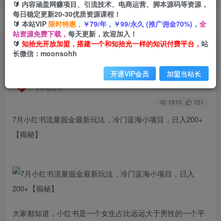
🔰 内容涵盖网赚项目、引流技术、电商运营、脚本源码等资源，
每日稳定更新20-30优质资源课程！
🔰 本站VIP
限时特惠，
￥79/年，￥99/永久 (推广佣金70%)，
全
首页
创业课程
会员免费
正文
站资源免费下载，
每天更新，欢迎加入！
🔰
知拾光开放加盟，搭建一个和知拾光一样的知识付费平台，
站
7月小红书流量掘金最新玩法，冷门蓝海小项目，
长微信：moonsohh
日入200+【揭秘】
开通VIP会员
加盟当站长
知拾光
关注
私信
2年前发布
1810
151
7月小红书流量掘金最新玩法，冷门蓝海小项目，日入200+
【揭秘】
大家都知道，小红书是一个女生占比远远大于男性的一个平