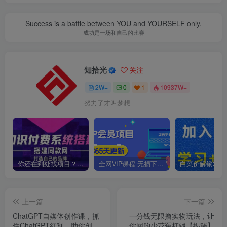
Success is a battle between YOU and YOURSELF only.
成功是一场和自己的比赛
知拾光
关注
2W+
0
1
10937W+
努力了才叫梦想
你还在到处找项目？还在当韭菜？我靠卖项目一个月收入5万+，曾经我也是个失败者。
全网VIP课程 无损下载~
上一篇
下一篇
ChatGPT自媒体创作课，抓
一分钱无限撸实物玩法，让
住ChatGPT红利，助你创作
你网购少花冤枉钱【揭秘】