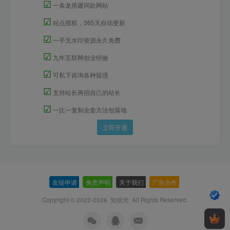
☑
一条龙搭建同款网站
☑
站点授权，365天自动更新
☑
一手无水印资源永久免费
☑
九年互联网创业经验
☑
可私下咨询各种疑惑
☑
支持站长再招自己的站长
☑
一比一复制全套方法包落地
立即开通
友链申请
-
免责声明
-
关于我们
-
广告合作
-
Copyright © 2022-2026
知拾光
All Rights Reserved.