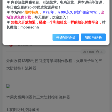
🔰 内容涵盖网赚项目、引流技术、电商运营、脚本源码等资源，
每日稳定更新20-30优质资源课程！
🔰 本站VIP
限时特惠，
￥79/年，￥99/永久 (推广佣金70%)，
全
首页
创业课程
会员免费
正文
站资源免费下载，
每天更新，欢迎加入！
🔰
知拾光开放加盟，搭建一个和知拾光一样的知识付费平台，
站
外面收费128防封控引流背景墙制作教程，火爆圈
长微信：moonsohh
子里的三大防封控引流神器
开通VIP会员
加盟当站长
知拾光
关注
私信
2年前发布
1108
30
外面收费128防封控引流背景墙制作教程，火爆圈子里的三
大防封控引流神器
本周火爆网创圈的三大防封控引流神器
1.双图防封控隐藏图