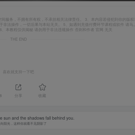
空间服务，不拥有所有权，不承担相关法律责任。 3、本内容若侵犯到你的版权
于非法操作，一切后果与本站无关。 5、如遇到充值付费环节课程或软件 请马
6、本教程仅供揭秘 请勿用于非法违规操作 否则和作者 官网 无关
THE END
喜欢就支持一下吧
8
分享
收藏
he sun and the shadows fall behind you.
面向阳光，这样你就看不见阴影了