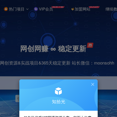
免费下载
日入2K
热门项目
VIP会员
加盟网站
继续
网创网赚 ∞ 稳定更新
网创资源&实战项目&365天稳定更新 站长微信：moonsohh
引流
挂机
抖音
快手
小红书
无人直播
知拾光