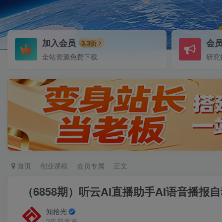
加入会员
会
3.3折
全站资源免费下载
研究
首页
创业课程
会员专属
正文
（6858期）听云AI直播助手AI语音播
知拾光
2年前发布