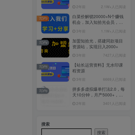
2年前
2.1W+人已阅读
白菜价解锁20000+N个赚钱
TOP3
机会，加入知拾光会员，全
站资源免费学习。
3年前
1.1W+人已阅读
加盟知拾光，搭建同款项目
TOP4
资源站，实现日入2000+
3年前
7427人已阅读
【站长运营资料】无水印课
TOP5
程资源
3年前
6669人已阅读
拼多多虚拟爆单打法2.0，每
TOP6
天10分钟，月产5000+，从0
到1赚收益教程
2年前
3401人已阅读
搜索
搜索