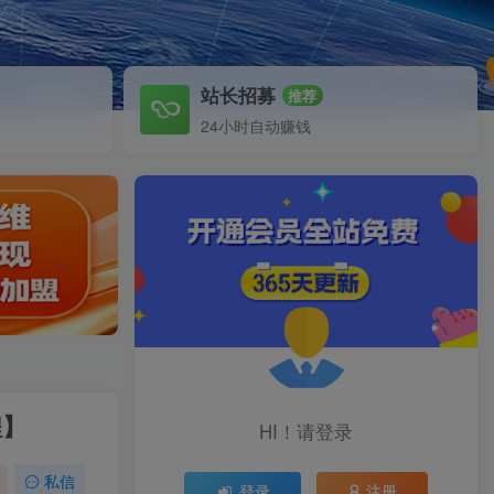
站长招募
推荐
24小时自动赚钱
程】
HI！请登录
私信
登录
注册