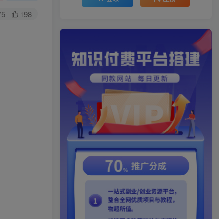
75
198