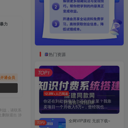
单暴力
热门资源
TOP1
先开通会员
12.3W+人已阅读
你还在到处找项目？还在当韭菜？我靠
卖项目一个月收入5万+，曾经我也...
利益，请联系
上删除退出 涉
全网VIP课程 无损下载~
TOP2