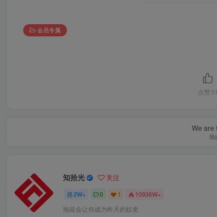
会员专属
点赞
3
We are t
我
知拾光
关注
2W+
0
1
10936W+
拖延会让你成为昨天的奴隶