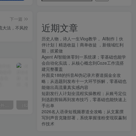
下一篇
近期文章
引流大法，不风控
历史人物，诗人一生Vlog教学， AI制作丨伙
伴计划丨精选收益丨商单收徒 ，新领域红利
期，抓紧做
Agent AI智能体零到一系统课；零基础也能学
会自动化实战，从核心概念到Coze工作流搭
建完整覆盖
外面卖188的抖音AI伪记录片赛道掘金全攻
略；从选题到发布十一大环节拆解，零基础也
能做出高流量真实感内容
短剧发行人计划全流程实操教程；从账号定位
到选剧剪辑再到发布技巧，零基础也能快速上
（6890期）2023-TikTok海外短视频带货特训营，掌握TK短视频带货变现全流程（60节课）
（6215期）一个人如何利用微信群自动群发引流，一星期装满200个群，日入500+
手出单
2026名人语录短视频赛道全攻略；从文案撰
写到声音克隆部署，系统掌握涨粉变现双赢制
作技术