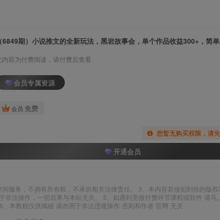
（6849期）小说推文的全新玩法，黑岩故事会，单个作品收益300+，简
此内容为付费阅读，请付费后查看
会员专属资源
免费
会员
您暂无购买权限，请
开通会员
空间服务，不拥有所有权，不承担相关法律责任。 3、本内容若侵犯到你的版权
于非法操作，一切后果与本站无关。 5、如遇到充值付费环节课程或软件 请马
6、本教程仅供揭秘 请勿用于非法违规操作 否则和作者 官网 无关