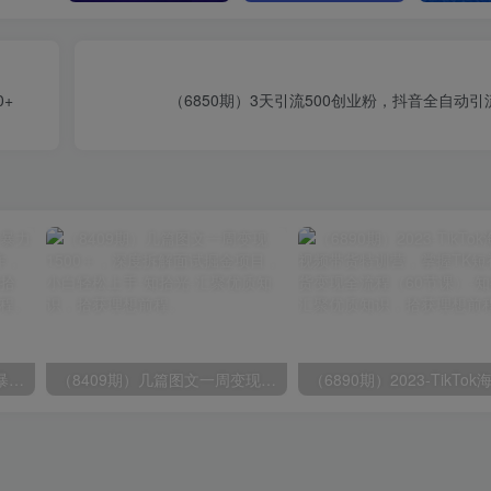
+
（6850期）3天引流500创业粉，抖音全自动
（9420期）最新短剧玩法，暴力变现日入1000+私域零成本操作，全程干货（附1400G短剧）
（8409期）几篇图文一周变现1500＋，深度拆解面试掘金项目，小白轻松上手