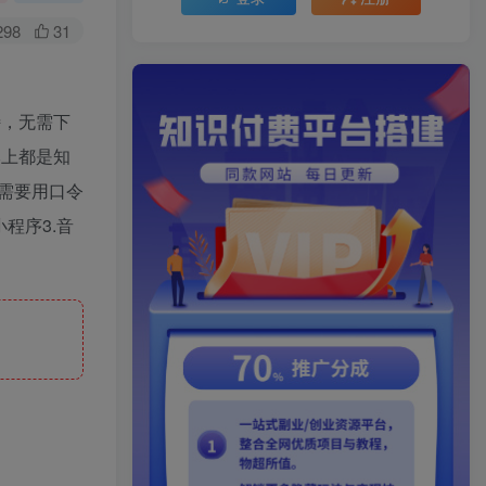
298
31
特，无需下
本上都是知
需要用口令
程序3.音