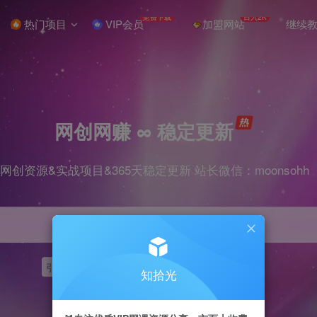
免费下载
日入2K
热门项目
VIP会员
加盟网站
继续
网创网赚 ∞ 稳定更新
网创资源&实战项目&365天稳定更新 站长微信：moonsohh
引流
挂机
抖音
快手
小红书
无人直播
知拾光