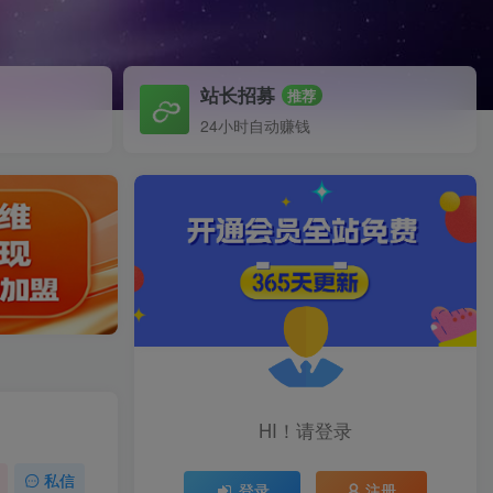
站长招募
推荐
24小时自动赚钱
HI！请登录
私信
登录
注册