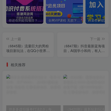
你还在到处找项目？还在当韭菜？我靠卖项目一个月收入5万+，曾经我也是个失败者。
全网VIP课程 无损下载~
上一篇
下一篇
（6845期）流量巨大的男粉
（6847期）抖音最新蓝海项
项目新玩法，在QQ小世界里
目，AI国学小和尚，有人靠
引流 一部手机即可操作，一
这个一周变现1万多
天1000+
相关推荐
拼多多虚拟爆单打法2.0，每天10分钟，月产5000+，从0到1赚收益教程