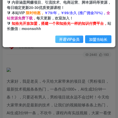
🔰 内容涵盖网赚项目、引流技术、电商运营、脚本源码等资源，
每日稳定更新20-30优质资源课程！
🔰 本站VIP
限时特惠，
￥79/年，￥99/永久 (推广佣金70%)，
全
首页
创业课程
会员专属
正文
站资源免费下载，
每天更新，欢迎加入！
🔰
知拾光开放加盟，搭建一个和知拾光一样的知识付费平台，
站
（6846期）男粉项目，最新技术视频条条热门，
长微信：moonsohh
一条作品1000+AI生成3分钟一条
开通VIP会员
加盟当站长
知拾光
关注
私信
2年前发布
2440
193
大家好，我是老吴，今天给大家带来的项目是《男粉项目，
最新技术视频条条热门，一条作品1000+，AI生成3分钟一
条！》，只要还有男人，男粉项目就永远不会过时！今天给
大家带来的是最新的技术，让我们的视频能够条条上热门，
AI生成3分钟一条，不吹牛，课程内有实战视频，大家一看便