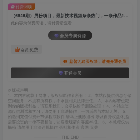
付费阅读
（6846期）男粉项目，最新技术视频条条热门，一条作品1000+AI生成3分钟一条
此内容为付费阅读，请付费后查看
会员专属资源
免费
会员
您暂无购买权限，请先开通会员
开通会员
©
版权声明
1、本内容转载于网络，版权归原作者所有！ 2、本站仅提供信息存储
空间服务，不拥有所有权，不承担相关法律责任。 3、本内容若侵犯
到你的版权利益，请联系我们，会尽快给予删除处理！ 4、本站全资
源仅供测试和学习，请勿用于非法操作，一切后果与本站无关。 5、
如遇到充值付费环节课程或软件 请马上删除退出 涉及自身权益/利益
需要投资的一律不要相信，访客发现请向客服举报。 6、本教程仅供
揭秘 请勿用于非法违规操作 否则和作者 官网 无关
THE END