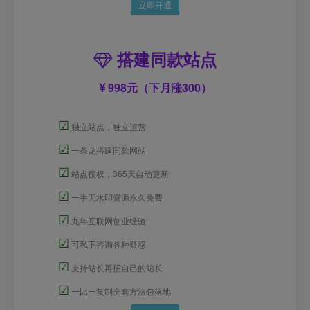
立即开通
搭建同款站点
998元（下月涨300）
☑
独立站点，独立运营
☑
一条龙搭建同款网站
☑
站点授权，365天自动更新
☑
一手无水印资源永久免费
☑
九年互联网创业经验
☑
可私下咨询各种疑惑
☑
支持站长再招自己的站长
☑
一比一复制全套方法包落地