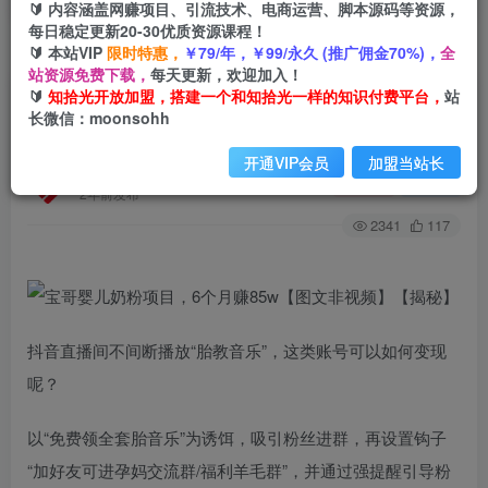
🔰 内容涵盖网赚项目、引流技术、电商运营、脚本源码等资源，
每日稳定更新20-30优质资源课程！
🔰 本站VIP
限时特惠，
￥79/年，￥99/永久 (推广佣金70%)，
全
首页
创业课程
会员免费
正文
站资源免费下载，
每天更新，欢迎加入！
🔰
知拾光开放加盟，搭建一个和知拾光一样的知识付费平台，
站
宝哥婴儿奶粉项目，6个月赚85w【图文非视频】
长微信：moonsohh
【揭秘】
开通VIP会员
加盟当站长
知拾光
关注
私信
2年前发布
2341
117
抖音直播间不间断播放“胎教音乐”，这类账号可以如何变现
呢？
以“免费领全套胎音乐”为诱饵，吸引粉丝进群，再设置钩子
“加好友可进孕妈交流群/福利羊毛群”，并通过强提醒引导粉