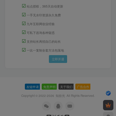
☑
站点授权，365天自动更新
☑
一手无水印资源永久免费
☑
九年互联网创业经验
☑
可私下咨询各种疑惑
☑
支持站长再招自己的站长
☑
一比一复制全套方法包落地
立即开通
友链申请
-
免责声明
-
关于我们
-
广告合作
-
Copyright © 2022-2026
知拾光
All Rights Reserved.