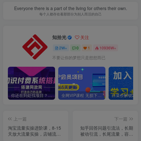
Everyone there is a part of the living for others their own.
每个人都存在着那部分为别人而活的自己
知拾光
关注
2W+
0
1
10936W+
不要让你的梦想只是想想而已
你还在到处找项目？还在当韭菜？我靠卖项目一个月收入5万+，曾经我也是个失败者。
全网VIP课程 无损下载~
上一篇
下一篇
淘宝流量实操进阶课，8-15
知乎回答问题引流法，长期
天放大流量实操，店铺流量
被动引流，长尾流量，容易
不用愁
爆微【揭秘】