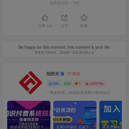
喜欢就支持一下吧
点赞
138
分享
收藏
Be happy for this moment, this moment is your life.
享受当下的快乐，因为这一刻正是你的人生
知拾光
关注
2W+
0
1
10937W+
一路走到底，你就会发现那个最佳出口
你还在到处找项目？还在当韭菜？我靠卖项目一个月收入5万+，曾经我也是个失败者。
全网VIP课程 无损下载~