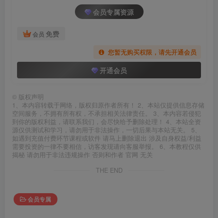
会员专属资源
免费
会员
您暂无购买权限，请先开通会员
开通会员
©
版权声明
1、本内容转载于网络，版权归原作者所有！ 2、本站仅提供信息存储
空间服务，不拥有所有权，不承担相关法律责任。 3、本内容若侵犯
到你的版权利益，请联系我们，会尽快给予删除处理！ 4、本站全资
源仅供测试和学习，请勿用于非法操作，一切后果与本站无关。 5、
如遇到充值付费环节课程或软件 请马上删除退出 涉及自身权益/利益
需要投资的一律不要相信，访客发现请向客服举报。 6、本教程仅供
揭秘 请勿用于非法违规操作 否则和作者 官网 无关
THE END
会员专属