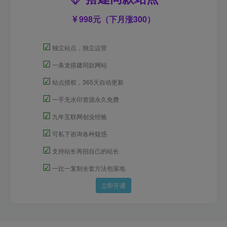
998元（下月涨300）
☑
独立站点，独立运营
☑
一条龙搭建同款网站
☑
站点授权，365天自动更新
☑
一手无水印资源永久免费
☑
九年互联网创业经验
☑
可私下咨询各种疑惑
☑
支持站长再招自己的站长
☑
一比一复制全套方法包落地
立即开通