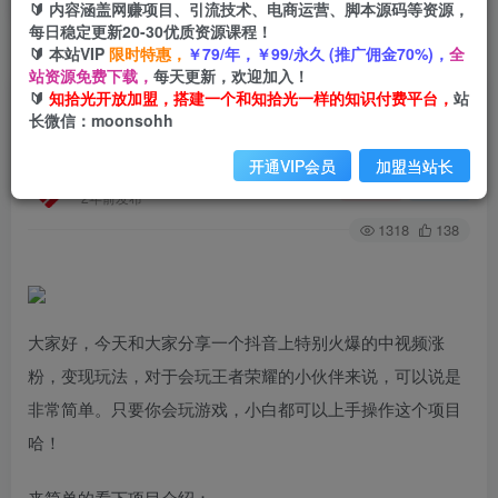
🔰 内容涵盖网赚项目、引流技术、电商运营、脚本源码等资源，
每日稳定更新20-30优质资源课程！
🔰 本站VIP
限时特惠，
￥79/年，￥99/永久 (推广佣金70%)，
全
首页
创业课程
会员专属
正文
站资源免费下载，
每天更新，欢迎加入！
🔰
知拾光开放加盟，搭建一个和知拾光一样的知识付费平台，
站
（6788期）抖音王者荣耀游戏变现副业项目，视
长微信：moonsohh
频版一条龙实操玩法分享给你
开通VIP会员
加盟当站长
知拾光
关注
私信
2年前发布
1318
138
大家好，今天和大家分享一个抖音上特别火爆的中视频涨
粉，变现玩法，对于会玩王者荣耀的小伙伴来说，可以说是
非常简单。只要你会玩游戏，小白都可以上手操作这个项目
哈！
来简单的看下项目介绍：