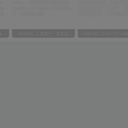
（9420期）最新短剧玩法，暴力变现日入1000+私域零成本操作，全程干货（附1400G短剧）
（8409期）几篇图文一周变现1500＋，深度拆解面试掘金项目，小白轻松上手