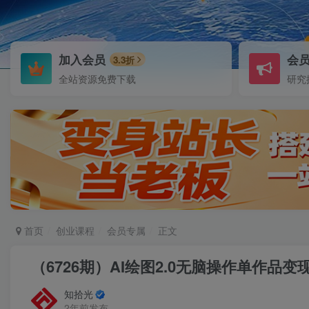
加入会员
会
3.3折
全站资源免费下载
研究
首页
创业课程
会员专属
正文
（6726期）AI绘图2.0无脑操作单作品变
知拾光
2年前发布