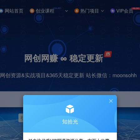
NEW
免费
网站首页
创业课程
热门项目
VIP会员
网创网赚 ∞ 稳定更新
网创资源&实战项目&365天稳定更新 站长微信：moonsohh
引流
挂机
抖音
快手
小红书
无人直播
知拾光