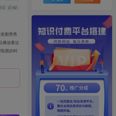
812
92
和美图秀秀
品播放量达
费取图的时