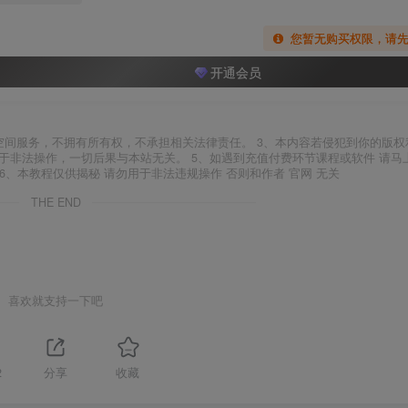
您暂无购买权限，请
开通会员
空间服务，不拥有所有权，不承担相关法律责任。 3、本内容若侵犯到你的版权
于非法操作，一切后果与本站无关。 5、如遇到充值付费环节课程或软件 请马
6、本教程仅供揭秘 请勿用于非法违规操作 否则和作者 官网 无关
THE END
喜欢就支持一下吧
2
分享
收藏