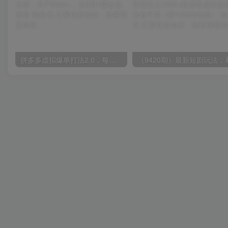
拼多多虚拟爆单打法2.0，每天10分钟，月产5000+，从0到1赚收益教程