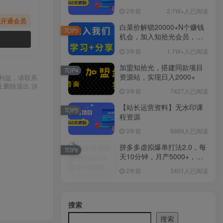
2年前
2.1W+人已阅读
先开通会员
白菜价解锁20000+N个赚钱
TOP3
机会，加入知拾光会员，全
站资源免费学习。
3年前
1.1W+人已阅读
加盟知拾光，搭建同款项目
TOP4
资源站，实现日入2000+
利益，请联系
上删除退出 涉
3年前
7427人已阅读
【站长运营资料】无水印课
TOP5
程资源
3年前
6669人已阅读
拼多多虚拟爆单打法2.0，每
TOP6
天10分钟，月产5000+，从0
到1赚收益教程
2年前
3401人已阅读
搜索
搜索