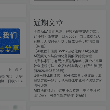
近期文章
全自动EA量化系统，解锁稳健交易新范式，
24小时不断交易，日入500+，当天收益当天
到账，无需熬夜盯盘，解放双手，时间自由
【揭秘】
【AI教程】使用Codex自动化剪辑AI短视频，
白菜价解锁20000+N个赚钱机会，加入知拾光会员，全站资源免费学习。
加盟知拾光，搭建同款项目资源站，实现日入2000+
【站长运营资料】无水印课程资源
AI视频制作与自动化剪辑的保姆级教程
淘宝私家班，有无货源选品策略，高成功率爆
款全流程打法，全店动销与淘短+付费引流(更
下一篇
新2026年08月05日)
U哥自媒体训练营，起号搞流量，做爆款，掌
书爆款内容，无需
握稳定做号能力，把自媒体变成可持续稳定的
动脑，日收500+
增收渠道
AI自动化挂G+小红书小众赛道，单号单月实
测1.5w+，可多号矩阵操作【揭秘】