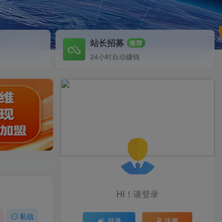
站长招募
推荐
24小时自动赚钱
HI！请登录
私信
登录
注册