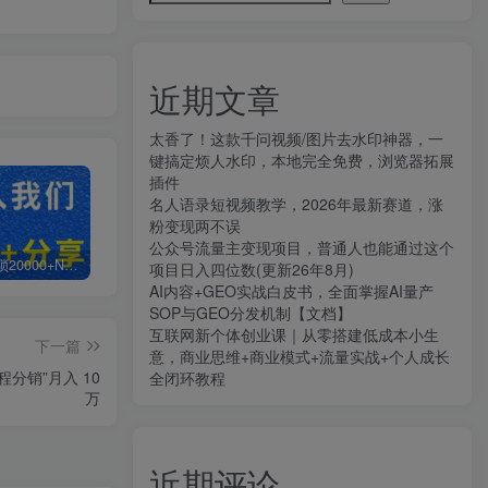
近期文章
太香了！这款千问视频/图片去水印神器，一
键搞定烦人水印，本地完全免费，浏览器拓展
插件
名人语录短视频教学，2026年最新赛道，涨
粉变现两不误
公众号流量主变现项目，普通人也能通过这个
白菜价解锁20000+N个赚钱机会，加入知拾光会员，全站资源免费学习。
加盟知拾光，搭建同款项目资源站，实现日入2000+
【站长运营资料】无水印课程资源
项目日入四位数(更新26年8月)
AI内容+GEO实战白皮书，全面掌握AI量产
SOP与GEO分发机制【文档】
互联网新个体创业课｜从零搭建低成本小生
下一篇
意，商业思维+商业模式+流量实战+个人成长
程分销”月入 10
全闭环教程
万
近期评论