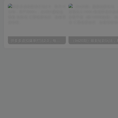
拼多多虚拟爆单打法2.0，每天10分钟，月产5000+，从0到1赚收益教程