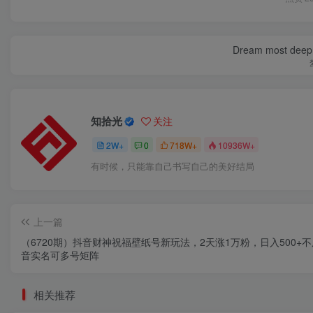
Dream most deep pl
知拾光
关注
2W+
0
718W+
10936W+
有时候，只能靠自己书写自己的美好结局
上一篇
（6720期）抖音财神祝福壁纸号新玩法，2天涨1万粉，日入500+
音实名可多号矩阵
相关推荐