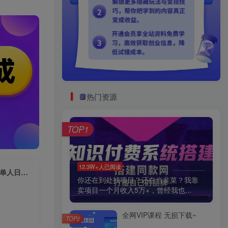
热门资源
TOP1
12.3W+人已阅读
（6721期）外面收费1980的小红书最新蓝海赛道，虚拟资源都是纯利润，单人日收入过千
你还在到处找项目？还在当韭菜？我靠
卖项目一个月收入5万+，曾经我也...
全网VIP课程 无损下载~
TOP2