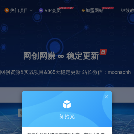
免费下载
日入2K
热门项目
VIP会员
加盟网站
继续
网创网赚 ∞ 稳定更新
网创资源&实战项目&365天稳定更新 站长微信：moonsohh
引流
挂机
抖音
快手
小红书
无人直播
知拾光