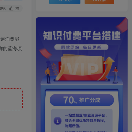
885
29
普遍消费能
样的蓝海项