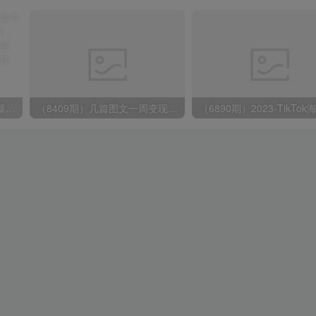
（9420期）最新短剧玩法，暴力变现日入1000+私域零成本操作，全程干货（附1400G短剧）
（8409期）几篇图文一周变现1500＋，深度拆解面试掘金项目，小白轻松上手