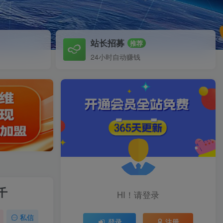
站长招募
推荐
24小时自动赚钱
千
HI！请登录
私信
登录
注册