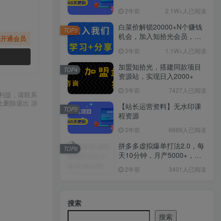
2年前
2.1W+人已阅读
白菜价解锁20000+N个赚钱
TOP3
机会，加入知拾光会员，全
先开通会员
站资源免费学习。
3年前
1.1W+人已阅读
加盟知拾光，搭建同款项目
TOP4
资源站，实现日入2000+
3年前
7427人已阅读
利益，请联系
上删除退出 涉
【站长运营资料】无水印课
TOP5
程资源
3年前
6669人已阅读
拼多多虚拟爆单打法2.0，每
TOP6
天10分钟，月产5000+，从0
到1赚收益教程
2年前
3401人已阅读
搜索
搜索