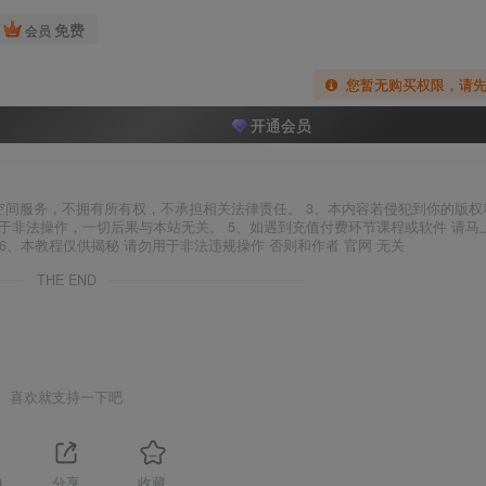
免费
会员
您暂无购买权限，请
开通会员
空间服务，不拥有所有权，不承担相关法律责任。 3、本内容若侵犯到你的版权
于非法操作，一切后果与本站无关。 5、如遇到充值付费环节课程或软件 请马
6、本教程仅供揭秘 请勿用于非法违规操作 否则和作者 官网 无关
THE END
喜欢就支持一下吧
9
分享
收藏