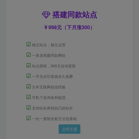
搭建同款站点
998元（下月涨300）
☑
独立站点，独立运营
☑
一条龙搭建同款网站
☑
站点授权，365天自动更新
☑
一手无水印资源永久免费
☑
九年互联网创业经验
☑
可私下咨询各种疑惑
☑
支持站长再招自己的站长
☑
一比一复制全套方法包落地
立即开通