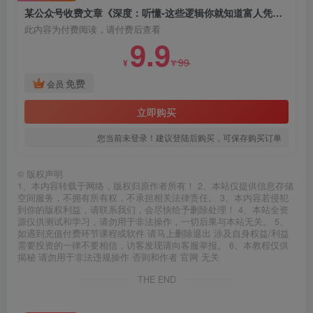
某公众号收费文章《深度：听懂-这些逻辑你就知道富人凭什么一直赢了》
此内容为付费阅读，请付费后查看
9.9
99
¥
¥
免费
会员
立即购买
您当前未登录！建议登陆后购买，可保存购买订单
©
版权声明
1、本内容转载于网络，版权归原作者所有！ 2、本站仅提供信息存储
空间服务，不拥有所有权，不承担相关法律责任。 3、本内容若侵犯
到你的版权利益，请联系我们，会尽快给予删除处理！ 4、本站全资
源仅供测试和学习，请勿用于非法操作，一切后果与本站无关。 5、
如遇到充值付费环节课程或软件 请马上删除退出 涉及自身权益/利益
需要投资的一律不要相信，访客发现请向客服举报。 6、本教程仅供
揭秘 请勿用于非法违规操作 否则和作者 官网 无关
THE END