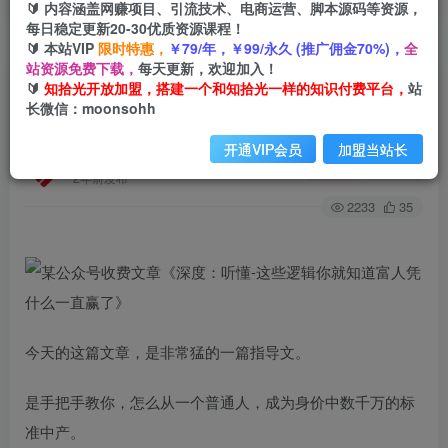
🔰 内容涵盖网赚项目、引流技术、电商运营、脚本源码等资源，
每日稳定更新20-30优质资源课程！
🔰 本站VIP
限时特惠，
￥79/年，￥99/永久 (推广佣金70%)，
全
首页
创业课程
会员免费
正文
站资源免费下载，
每天更新，欢迎加入！
🔰
知拾光开放加盟，搭建一个和知拾光一样的知识付费平台，
站
某公众号收费文章《深度：听懂-这些逻辑你就知
长微信：moonsohh
道富人凭什么一直赢了》
开通VIP会员
加盟当站长
知拾光
关注
私信
2年前发布
2233
35
今天的这篇文章，是非常猛的一篇指导文。
是手把手教你，怎么从一个普通人，成为身价中数千万的标
准中产。