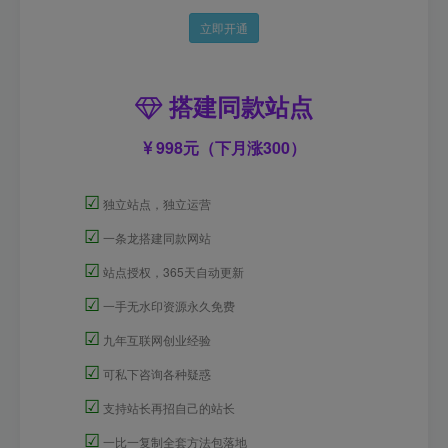
立即开通
搭建同款站点
998元（下月涨300）
☑
独立站点，独立运营
☑
一条龙搭建同款网站
☑
站点授权，365天自动更新
☑
一手无水印资源永久免费
☑
九年互联网创业经验
☑
可私下咨询各种疑惑
☑
支持站长再招自己的站长
☑
一比一复制全套方法包落地