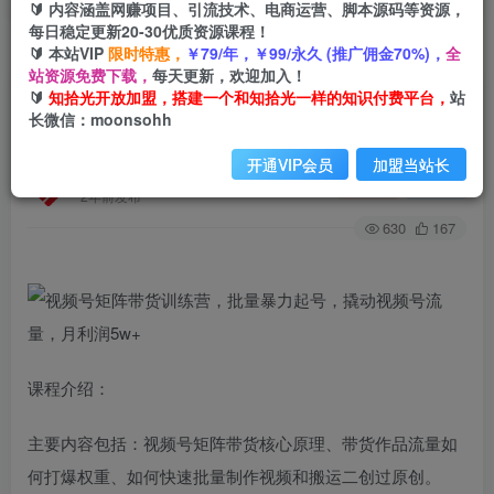
🔰 内容涵盖网赚项目、引流技术、电商运营、脚本源码等资源，
每日稳定更新20-30优质资源课程！
🔰 本站VIP
限时特惠，
￥79/年，￥99/永久 (推广佣金70%)，
全
首页
创业课程
会员免费
正文
站资源免费下载，
每天更新，欢迎加入！
🔰
知拾光开放加盟，搭建一个和知拾光一样的知识付费平台，
站
视频号矩阵带货训练营，批量暴力起号，撬动视频
长微信：moonsohh
号流量，月利润5w+
开通VIP会员
加盟当站长
知拾光
关注
私信
2年前发布
630
167
课程介绍：
主要内容包括：视频号矩阵带货核心原理、带货作品流量如
何打爆权重、如何快速批量制作视频和搬运二创过原创。