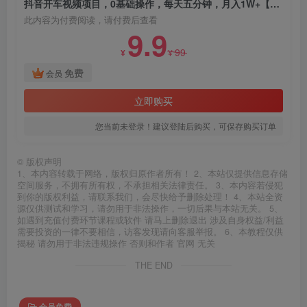
抖音开车视频项目，0基础操作，每天五分钟，月入1W+【揭秘】
此内容为付费阅读，请付费后查看
9.9
99
¥
¥
免费
会员
立即购买
您当前未登录！建议登陆后购买，可保存购买订单
©
版权声明
1、本内容转载于网络，版权归原作者所有！ 2、本站仅提供信息存储
空间服务，不拥有所有权，不承担相关法律责任。 3、本内容若侵犯
到你的版权利益，请联系我们，会尽快给予删除处理！ 4、本站全资
源仅供测试和学习，请勿用于非法操作，一切后果与本站无关。 5、
如遇到充值付费环节课程或软件 请马上删除退出 涉及自身权益/利益
需要投资的一律不要相信，访客发现请向客服举报。 6、本教程仅供
揭秘 请勿用于非法违规操作 否则和作者 官网 无关
THE END
会员免费