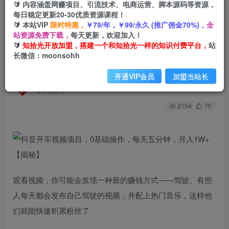
🔰 内容涵盖网赚项目、引流技术、电商运营、脚本源码等资源，
每日稳定更新20-30优质资源课程！
🔰 本站VIP
限时特惠，
￥79/年，￥99/永久 (推广佣金70%)，
全
首页
创业课程
会员免费
正文
站资源免费下载，
每天更新，欢迎加入！
🔰
知拾光开放加盟，搭建一个和知拾光一样的知识付费平台，
站
抖音开车视频项目，0基础操作，每天五分钟，月
长微信：moonsohh
入1W+【揭秘】
开通VIP会员
加盟当站长
知拾光
关注
私信
2年前发布
2154
70
观看视频，你可能会发现一种新的赚钱方式——驾驶。有些
人每天都会发布自己驾驶的视频，并配上热门音乐，这样他
们就能快速积累粉丝了