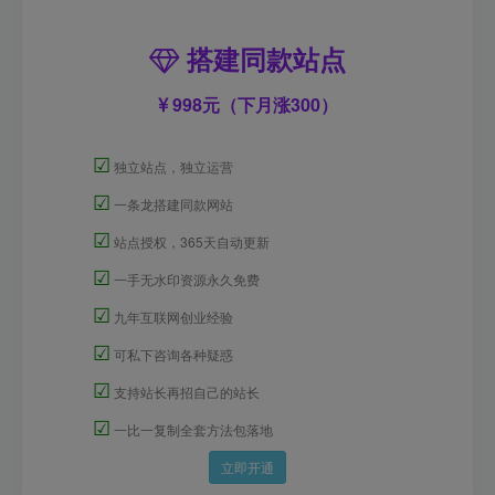
搭建同款站点
998元（下月涨300）
☑
独立站点，独立运营
☑
一条龙搭建同款网站
☑
站点授权，365天自动更新
☑
一手无水印资源永久免费
☑
九年互联网创业经验
☑
可私下咨询各种疑惑
☑
支持站长再招自己的站长
☑
一比一复制全套方法包落地
立即开通