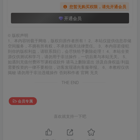
您暂无购买权限，请先开通会员
开通会员
©
版权声明
1、本内容转载于网络，版权归原作者所有！ 2、本站仅提供信息存储
空间服务，不拥有所有权，不承担相关法律责任。 3、本内容若侵犯
到你的版权利益，请联系我们，会尽快给予删除处理！ 4、本站全资
源仅供测试和学习，请勿用于非法操作，一切后果与本站无关。 5、
如遇到充值付费环节课程或软件 请马上删除退出 涉及自身权益/利益
需要投资的一律不要相信，访客发现请向客服举报。 6、本教程仅供
揭秘 请勿用于非法违规操作 否则和作者 官网 无关
THE END
会员专属
喜欢就支持一下吧