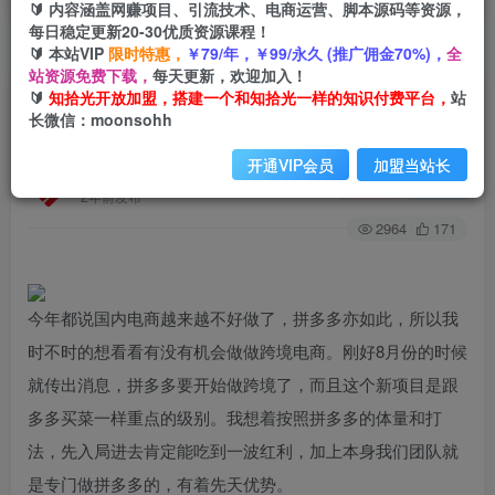
🔰 内容涵盖网赚项目、引流技术、电商运营、脚本源码等资源，
每日稳定更新20-30优质资源课程！
🔰 本站VIP
限时特惠，
￥79/年，￥99/永久 (推广佣金70%)，
全
首页
创业课程
会员专属
正文
站资源免费下载，
每天更新，欢迎加入！
🔰
知拾光开放加盟，搭建一个和知拾光一样的知识付费平台，
站
（4622期）拼多多跨境电商temu特训营：先入局
长微信：moonsohh
吃一波红利，从0到1打造爆款，快速变现
开通VIP会员
加盟当站长
知拾光
关注
私信
2年前发布
2964
171
今年都说国内电商越来越不好做了，拼多多亦如此，所以我
时不时的想看看有没有机会做做跨境电商。刚好8月份的时候
就传出消息，拼多多要开始做跨境了，而且这个新项目是跟
多多买菜一样重点的级别。我想着按照拼多多的体量和打
法，先入局进去肯定能吃到一波红利，加上本身我们团队就
是专门做拼多多的，有着先天优势。