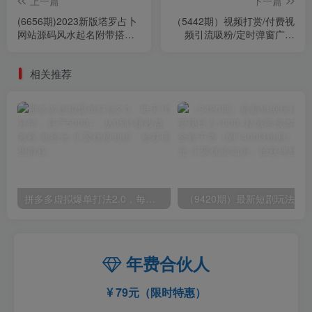
上一篇
下一篇
(6656期)2023新版塔罗占卜
（5442期）视频打赏/付费视
网站源码风水起名附带搭建
频引流吸粉/定时弹窗广告
视频及文本教程【源码+教
+自带视频+支付接口+源码
程】
自适应
相关推荐
拼多多虚拟爆单打法2.0，每天10分钟，月产5000+，从0到1赚收益教程
年费合伙人
79元（限时特惠）