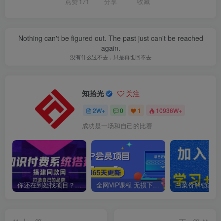
点赞
171
分享
收藏
Nothing can't be figured out. The past just can't be reached
again.
没有什么过不去，只是再也回不去
知拾光
关注
2W+
0
1
10936W+
成功是一场和自己的比赛
你还在到处找项目？还在当韭菜？我靠卖项目一个月收入5万+，曾经我也是个失败者。
全网VIP课程 无损下载~