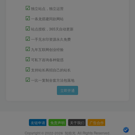
☑
独立站点，独立运营
☑
一条龙搭建同款网站
☑
站点授权，365天自动更新
☑
一手无水印资源永久免费
☑
九年互联网创业经验
☑
可私下咨询各种疑惑
☑
支持站长再招自己的站长
☑
一比一复制全套方法包落地
立即开通
友链申请
-
免责声明
-
关于我们
-
广告合作
-
Copyright © 2022-2026
知拾光
All Rights Reserved.