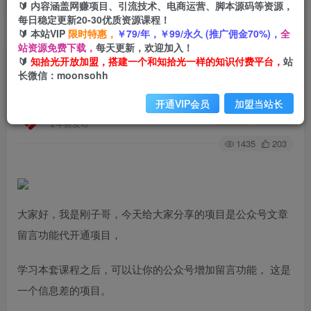
🔰 内容涵盖网赚项目、引流技术、电商运营、脚本源码等资源，
每日稳定更新20-30优质资源课程！
🔰 本站VIP
限时特惠，
￥79/年，￥99/永久 (推广佣金70%)，
全
首页
创业课程
会员专属
正文
站资源免费下载，
每天更新，欢迎加入！
🔰
知拾光开放加盟，搭建一个和知拾光一样的知识付费平台，
站
（6650期）外面卖2980的代开公众号留言功能技
长微信：moonsohh
术， 一单500-25000+，附超详细操作手册
开通VIP会员
加盟当站长
知拾光
关注
私信
2年前发布
1435
203
大家好，我是刚子哥，今天给大家分享的项目是公众号文章
留言功能代开通项目，
学习本套课程之后，可以让你的公众号增加留言功能， 这是
一个信息差的项目。