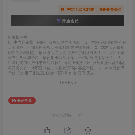
您暂无购买权限，请先开通会员
开通会员
©
版权声明
1、本内容转载于网络，版权归原作者所有！ 2、本站仅提供信息存储
空间服务，不拥有所有权，不承担相关法律责任。 3、本内容若侵犯
到你的版权利益，请联系我们，会尽快给予删除处理！ 4、本站全资
源仅供测试和学习，请勿用于非法操作，一切后果与本站无关。 5、
如遇到充值付费环节课程或软件 请马上删除退出 涉及自身权益/利益
需要投资的一律不要相信，访客发现请向客服举报。 6、本教程仅供
揭秘 请勿用于非法违规操作 否则和作者 官网 无关
THE END
会员专属
喜欢就支持一下吧