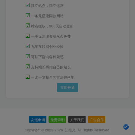
☑
独立站点，独立运营
☑
一条龙搭建同款网站
☑
站点授权，365天自动更新
☑
一手无水印资源永久免费
☑
九年互联网创业经验
☑
可私下咨询各种疑惑
☑
支持站长再招自己的站长
☑
一比一复制全套方法包落地
立即开通
友链申请
-
免责声明
-
关于我们
-
广告合作
-
Copyright © 2022-2026
知拾光
All Rights Reserved.