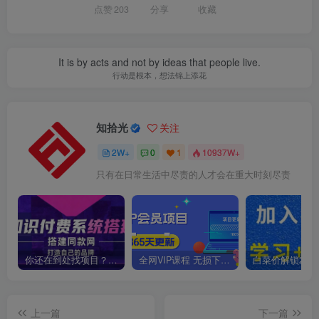
点赞
203
分享
收藏
It is by acts and not by ideas that people live.
行动是根本，想法锦上添花
知拾光
关注
2W+
0
1
10937W+
只有在日常生活中尽责的人才会在重大时刻尽责
你还在到处找项目？还在当韭菜？我靠卖项目一个月收入5万+，曾经我也是个失败者。
全网VIP课程 无损下载~
上一篇
下一篇