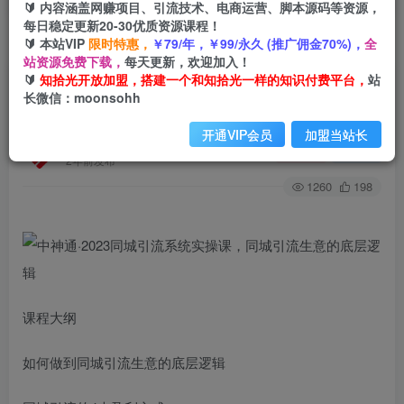
🔰 内容涵盖网赚项目、引流技术、电商运营、脚本源码等资源，
每日稳定更新20-30优质资源课程！
🔰 本站VIP
限时特惠，
￥79/年，￥99/永久 (推广佣金70%)，
全
首页
创业课程
会员免费
正文
站资源免费下载，
每天更新，欢迎加入！
🔰
知拾光开放加盟，搭建一个和知拾光一样的知识付费平台，
站
中神通·2023同城引流系统实操课，同城引流生意
长微信：moonsohh
的底层逻辑
开通VIP会员
加盟当站长
知拾光
关注
私信
2年前发布
1260
198
课程大纲
如何做到同城引流生意的底层逻辑