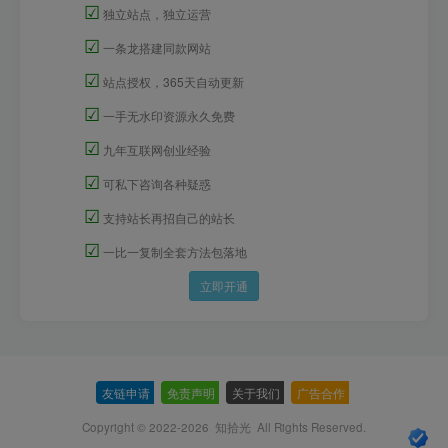
☑
独立站点，独立运营
☑
一条龙搭建同款网站
☑
站点授权，365天自动更新
☑
一手无水印资源永久免费
☑
九年互联网创业经验
☑
可私下咨询各种疑惑
☑
支持站长再招自己的站长
☑
一比一复制全套方法包落地
立即开通
友链申请
-
免责声明
-
关于我们
-
广告合作
-
Copyright © 2022-2026
知拾光
All Rights Reserved.