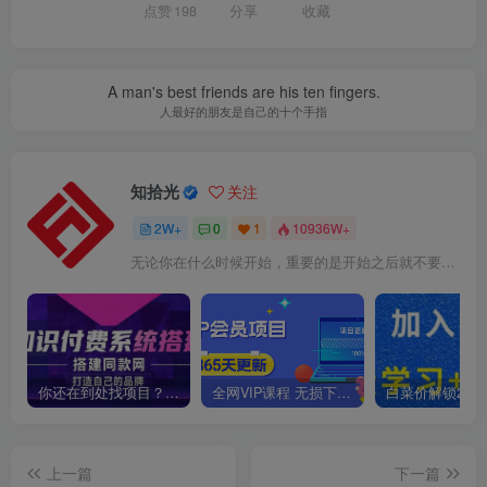
点赞
198
分享
收藏
A man's best friends are his ten fingers.
人最好的朋友是自己的十个手指
知拾光
关注
2W+
0
1
10936W+
无论你在什么时候开始，重要的是开始之后就不要停止
你还在到处找项目？还在当韭菜？我靠卖项目一个月收入5万+，曾经我也是个失败者。
全网VIP课程 无损下载~
上一篇
下一篇