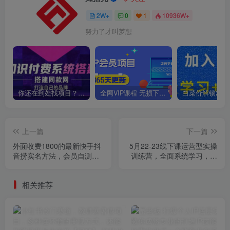
2W+
0
1
10936W+
努力了才叫梦想
你还在到处找项目？还在当韭菜？我靠卖项目一个月收入5万+，曾经我也是个失败者。
全网VIP课程 无损下载~
上一篇
下一篇
外面收费1800的最新快手抖
5月22-23线下课运营型实操
音捞实名方法，会员自测
训练营，全面系统学习，从
【随时失效】
底层逻辑到实操方法到千川
投放
相关推荐