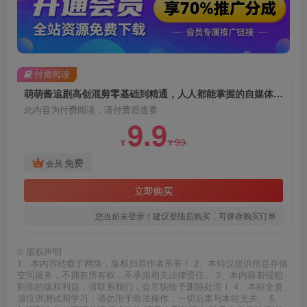
付费阅读
萌萌酱追剧高创混剪零基础到精通，人人都能掌握的自媒体运营方式
此内容为付费阅读，请付费后查看
9.9
99
¥
¥
免费
会员
立即购买
您当前未登录！建议登陆后购买，可保存购买订单
©
版权声明
1、本内容转载于网络，版权归原作者所有！ 2、本站仅提供信息存储
空间服务，不拥有所有权，不承担相关法律责任。 3、本内容若侵犯
到你的版权利益，请联系我们，会尽快给予删除处理！ 4、本站全资
源仅供测试和学习，请勿用于非法操作，一切后果与本站无关。 5、