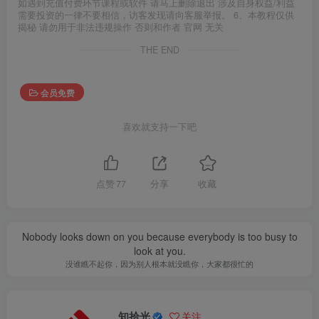
如遇到充值付费环节课程或软件 请马上删除退出 涉及自身权益/利益
需要投资的一律不要相信，访客发现请向客服举报。 6、本教程仅供
揭秘 请勿用于非法违规操作 否则和作者 官网 无关
THE END
会员免费
喜欢就支持一下吧
点赞
77
分享
收藏
Nobody looks down on you because everybody is too busy to
look at you.
没谁瞧不起你，因为别人根本就没瞧你，大家都很忙的
知拾光
关注