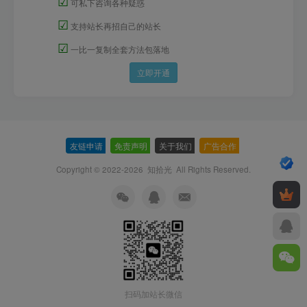
☑
可私下咨询各种疑惑
☑
支持站长再招自己的站长
☑
一比一复制全套方法包落地
立即开通
友链申请
-
免责声明
-
关于我们
-
广告合作
-
Copyright © 2022-2026
知拾光
All Rights Reserved.
扫码加站长微信