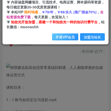
🔰 内容涵盖网赚项目、引流技术、电商运营、脚本源码等资源，
每日稳定更新20-30优质资源课程！
🔰 本站VIP
限时特惠，
￥79/年，￥99/永久 (推广佣金70%)，
全
首页
创业课程
会员免费
正文
站资源免费下载，
每天更新，欢迎加入！
🔰
知拾光开放加盟，搭建一个和知拾光一样的知识付费平台，
站
萌萌酱追剧高创混剪零基础到精通，人人都能掌握
长微信：moonsohh
的自媒体运营方式
开通VIP会员
加盟当站长
知拾光
关注
私信
2年前发布
2108
77
课程目录：
1：1.账号如何定位与选剧.mp4