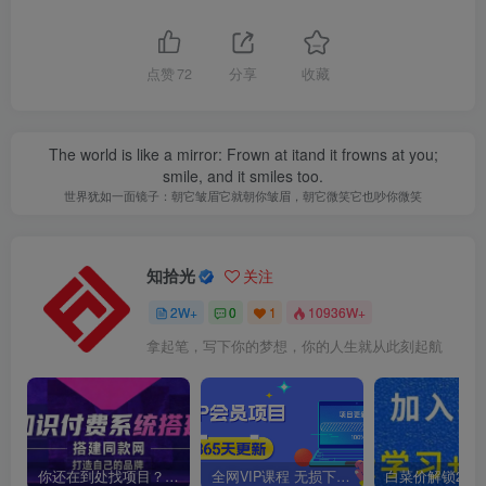
点赞
72
分享
收藏
The world is like a mirror: Frown at itand it frowns at you;
smile, and it smiles too.
世界犹如一面镜子：朝它皱眉它就朝你皱眉，朝它微笑它也吵你微笑
知拾光
关注
2W+
0
1
10936W+
拿起笔，写下你的梦想，你的人生就从此刻起航
你还在到处找项目？还在当韭菜？我靠卖项目一个月收入5万+，曾经我也是个失败者。
全网VIP课程 无损下载~