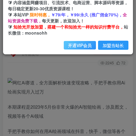
🔰 内容涵盖网赚项目、引流技术、电商运营、脚本源码等资源，
每日稳定更新20-30优质资源课程！
🔰 本站VIP
限时特惠，
￥79/年，￥99/永久 (推广佣金70%)，
全
首页
创业课程
会员免费
正文
站资源免费下载，
每天更新，欢迎加入！
🔰
知拾光开放加盟，搭建一个和知拾光一样的知识付费平台，
站
网红Ai赛道，全方面解析快速变现攻略，手把手教
长微信：moonsohh
你用Ai绘画实现月入过万
开通VIP会员
加盟当站长
知拾光
关注
私信
2年前发布
2245
72
本期课程是2023年5月份非常火爆的Ai智能绘画，涉及图文，
视频等各个Ai领域
手把手教你如何在用Ai绘画领域在抖音，快手，微信等各个