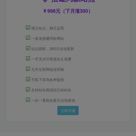
998元（下月涨300）
☑
独立站点，独立运营
☑
一条龙搭建同款网站
☑
站点授权，365天自动更新
☑
一手无水印资源永久免费
☑
九年互联网创业经验
☑
可私下咨询各种疑惑
☑
支持站长再招自己的站长
☑
一比一复制全套方法包落地
立即开通