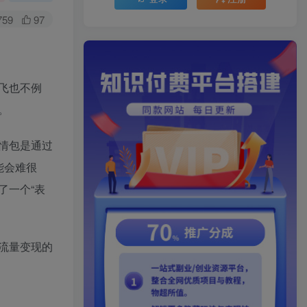
759
97
飞也不例
。
情包是通过
能会难很
了一个“表
流量变现的