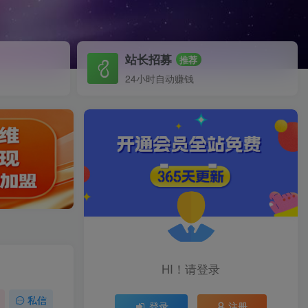
站长招募
推荐
24小时自动赚钱
HI！请登录
私信
登录
注册