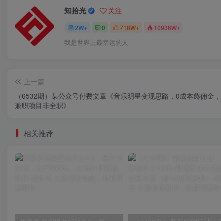
知拾光
关注
2W+
0
718W+
10936W+
我是世界上最幸运的人
上一篇
（6532期）某公众号付费文章《音乐明星变现思路，0成本薅佣金
兼职项目非全职》
相关推荐