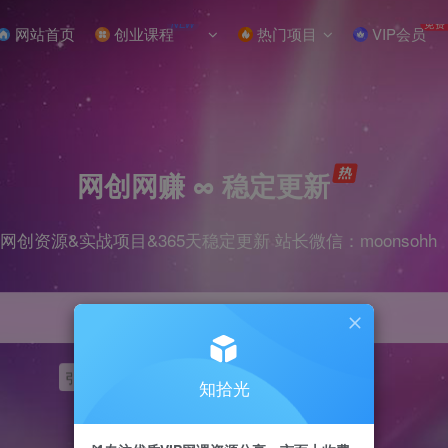
NEW
免费
网站首页
创业课程
热门项目
VIP会员
网创网赚 ∞ 稳定更新
网创资源&实战项目&365天稳定更新 站长微信：moonsohh
引流
挂机
抖音
快手
小红书
无人直播
知拾光