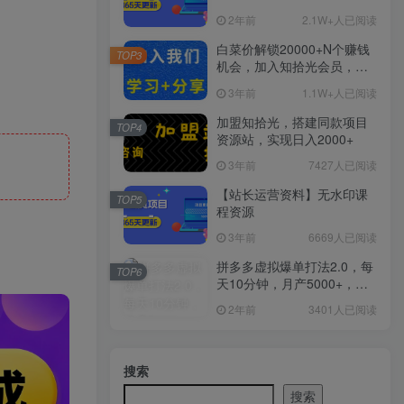
2年前
2.1W+人已阅读
白菜价解锁20000+N个赚钱
TOP3
机会，加入知拾光会员，全
站资源免费学习。
3年前
1.1W+人已阅读
加盟知拾光，搭建同款项目
TOP4
资源站，实现日入2000+
3年前
7427人已阅读
【站长运营资料】无水印课
TOP5
程资源
3年前
6669人已阅读
拼多多虚拟爆单打法2.0，每
TOP6
天10分钟，月产5000+，从0
到1赚收益教程
2年前
3401人已阅读
搜索
搜索