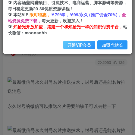
🔰 内容涵盖网赚项目、引流技术、电商运营、脚本源码等资源，
每日稳定更新20-30优质资源课程！
🔰 本站VIP
限时特惠，
￥79/年，￥99/永久 (推广佣金70%)，
全
首页
创业课程
会员免费
正文
站资源免费下载，
每天更新，欢迎加入！
🔰
知拾光开放加盟，搭建一个和知拾光一样的知识付费平台，
站
最新微信号永久封号名片推送技术，封号后还是能
长微信：moonsohh
名片推送消息
开通VIP会员
加盟当站长
知拾光
关注
私信
2年前发布
2053
125
永久封号的微信可以推送名片需要的铁子可以去捞一下