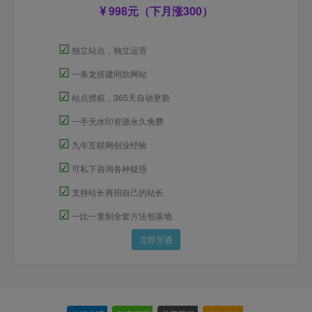
998元（下月涨300）
☑
独立站点，独立运营
☑
一条龙搭建同款网站
☑
站点授权，365天自动更新
☑
一手无水印资源永久免费
☑
九年互联网创业经验
☑
可私下咨询各种疑惑
☑
支持站长再招自己的站长
☑
一比一复制全套方法包落地
立即开通