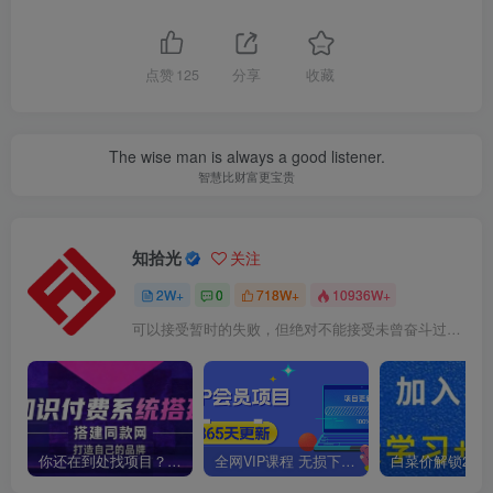
点赞
125
分享
收藏
The wise man is always a good listener.
智慧比财富更宝贵
知拾光
关注
2W+
0
718W+
10936W+
可以接受暂时的失败，但绝对不能接受未曾奋斗过的自己
你还在到处找项目？还在当韭菜？我靠卖项目一个月收入5万+，曾经我也是个失败者。
全网VIP课程 无损下载~