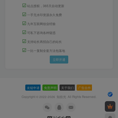
☑
站点授权，365天自动更新
☑
一手无水印资源永久免费
☑
九年互联网创业经验
☑
可私下咨询各种疑惑
☑
支持站长再招自己的站长
☑
一比一复制全套方法包落地
立即开通
友链申请
-
免责声明
-
关于我们
-
广告合作
-
Copyright © 2022-2026
知拾光
All Rights Reserved.