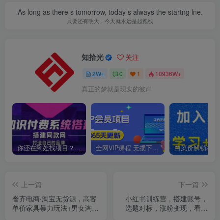
As long as there s tomorrow, today s always the startng lne.
只要还有明天，今天就永远是起跑线
知拾光
关注
2W+
0
1
10936W+
真正的梦就是现实的彼岸
你还在到处找项目？还在当韭菜？我靠卖项目一个月收入5万+，曾经我也是个失败者。
全网VIP课程 无损下载~
上一篇
下一篇
誉齐电商·淘宝无货源，高客
小红书训练营，搭建账号，
单价家具暴力玩法+男女淘宝
选题对标，涨粉变现，看透
网红店同行截流玩法等
本质