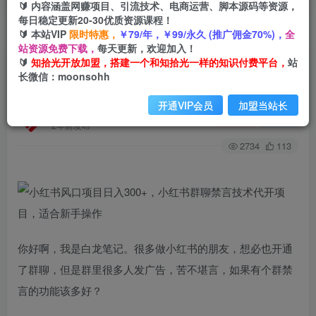
🔰 内容涵盖网赚项目、引流技术、电商运营、脚本源码等资源，
每日稳定更新20-30优质资源课程！
🔰 本站VIP
限时特惠，
￥79/年，￥99/永久 (推广佣金70%)，
全
首页
创业课程
会员免费
正文
站资源免费下载，
每天更新，欢迎加入！
🔰
知拾光开放加盟，搭建一个和知拾光一样的知识付费平台，
站
小红书风口项目日入300+，小红书群聊禁言技术
长微信：moonsohh
代开项目，适合新手操作
开通VIP会员
加盟当站长
知拾光
关注
私信
2年前发布
2734
113
你好啊，我是白龙笔记。很多做小红书的朋友，想必也开通
了群聊，但是群里很多人发广告，苦不堪言，如果有个群禁
言的功能该多好？