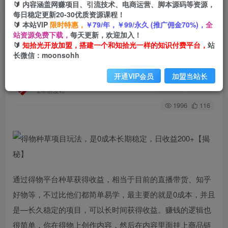
🔰 内容涵盖网赚项目、引流技术、电商运营、脚本源码等资源，
每日稳定更新20-30优质资源课程！
🔰 本站VIP
限时特惠，
￥79/年，￥99/永久 (推广佣金70%)，
全
首页
创业课程
会员免费
正文
站资源免费下载，
每天更新，欢迎加入！
🔰
知拾光开放加盟，搭建一个和知拾光一样的知识付费平台，
站
得物种草项目玩法，是0成本长期稳定，日收益
长微信：moonsohh
200+【揭秘】
开通VIP会员
加盟当站长
知拾光
关注
私信
2年前发布
1996
116
通过得物平台种草获得收益，相当于目前的直播带货、知乎
好物等，不过比他们都简单易学，最主要的就是0成本，并且
是—长久稳定的项目，可以长时间获得收益。赚钱的逻辑也
很简单，你在得物上创作内容，然后在内容里面挂上商品链