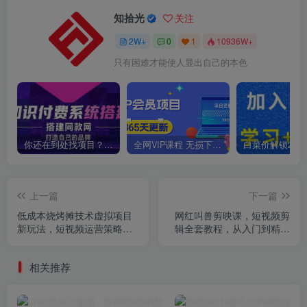
知拾光
关注
2W+
0
1
10936W+
只有困难才能使人显出自己的本色
你还在到处找项目？还在当韭菜？我靠卖项目一个月收入5万+，曾经我也是个失败者。
全网VIP课程 无损下载~
上一篇
下一篇
低成本烧烤摊技术虚拟项目
网红叫兽剪映课，短视频剪
新玩法，短视频运营策略分
辑全套教程，从入门到精通
享，快人一步【揭秘】
零基础速成
相关推荐