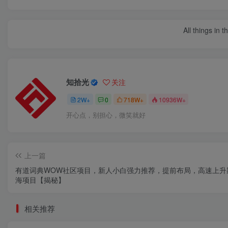
All things in 
知拾光
关注
2W+
0
718W+
10936W+
开心点，别担心，微笑就好
上一篇
有道词典WOW社区项目，新人小白强力推荐，提前布局，高速上升
海项目【揭秘】
相关推荐