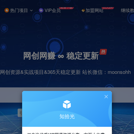
免费下载
日入2K
热门项目
VIP会员
加盟网站
继续
网创网赚 ∞ 稳定更新
网创资源&实战项目&365天稳定更新 站长微信：moonsohh
引流
挂机
抖音
快手
小红书
无人直播
知拾光