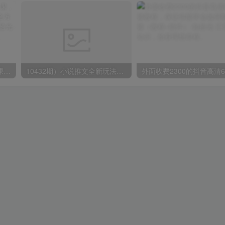
蟹老板·打爆个人IP底层实操课，教你成熟专业的打造IP技能，全方位带你做成一个能商业化IP
10432期）小说推文全新玩法，5分钟一条原创视频，结合中视频bilibili赚多份收益