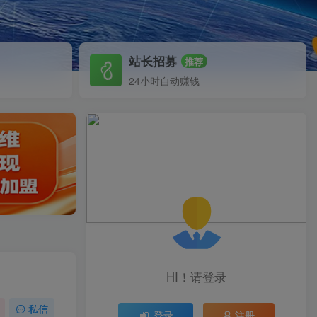
站长招募
推荐
24小时自动赚钱
HI！请登录
私信
登录
注册