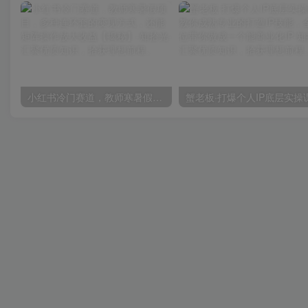
小红书冷门赛道，教师寒暑假项目，多种连环套的变现方式，还能矩阵操作放大收益【揭秘】