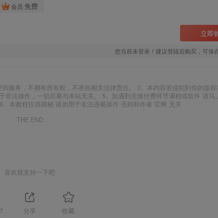
免费
会员
立即
您当前未登录！建议登陆后购买，可保
空间服务，不拥有所有权，不承担相关法律责任。 3、本内容若侵犯到你的版权
于非法操作，一切后果与本站无关。 5、如遇到充值付费环节课程或软件 请马
6、本教程仅供揭秘 请勿用于非法违规操作 否则和作者 官网 无关
THE END
喜欢就支持一下吧
7
分享
收藏