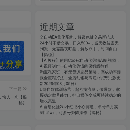
近期文章
全自动EA量化系统，解锁稳健交易新范式，
24小时不断交易，日入500+，当天收益当天
到账，无需熬夜盯盘，解放双手，时间自由
【揭秘】
【AI教程】使用Codex自动化剪辑AI短视频，
AI视频制作与自动化剪辑的保姆级教程
白菜价解锁20000+N个赚钱机会，加入知拾光会员，全站资源免费学习。
加盟知拾光，搭建同款项目资源站，实现日入2000+
【站长运营资料】无水印课程资源
淘宝私家班，有无货源选品策略，高成功率爆
款全流程打法，全店动销与淘短+付费引流(更
新2026年08月05日)
下一篇
U哥自媒体训练营，起号搞流量，做爆款，掌
握稳定做号能力，把自媒体变成可持续稳定的
，快人一步【揭
增收渠道
秘】
AI自动化挂G+小红书小众赛道，单号单月实
测1.5w+，可多号矩阵操作【揭秘】