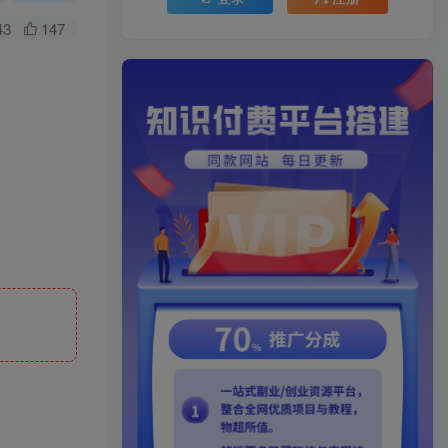
43
147