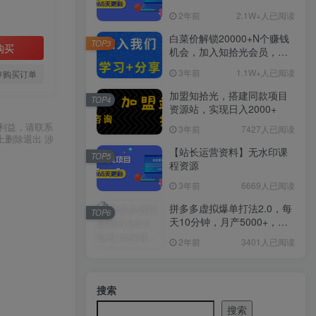
2年前
2.1W+人已阅读
白菜价解锁20000+N个赚钱
TOP3
购买
机会，加入知拾光会员，全
站资源免费学习。
3年前
1.1W+人已阅读
存购买订单
加盟知拾光，搭建同款项目
TOP4
资源站，实现日入2000+
利益，请联系
3年前
7427人已阅读
上删除退出 涉
【站长运营资料】无水印课
TOP5
程资源
3年前
6669人已阅读
拼多多虚拟爆单打法2.0，每
TOP6
天10分钟，月产5000+，从0
到1赚收益教程
2年前
3401人已阅读
搜索
搜索