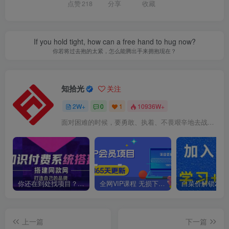
点赞
218
分享
收藏
If you hold tight, how can a free hand to hug now?
你若将过去抱的太紧，怎么能腾出手来拥抱现在？
知拾光
关注
2W+
0
1
10936W+
面对困难的时候，要勇敢、执着、不畏艰辛地去战胜它
你还在到处找项目？还在当韭菜？我靠卖项目一个月收入5万+，曾经我也是个失败者。
全网VIP课程 无损下载~
上一篇
下一篇