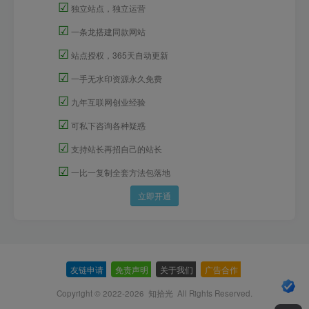
☑
独立站点，独立运营
☑
一条龙搭建同款网站
☑
站点授权，365天自动更新
☑
一手无水印资源永久免费
☑
九年互联网创业经验
☑
可私下咨询各种疑惑
☑
支持站长再招自己的站长
☑
一比一复制全套方法包落地
立即开通
友链申请
-
免责声明
-
关于我们
-
广告合作
-
Copyright © 2022-2026
知拾光
All Rights Reserved.