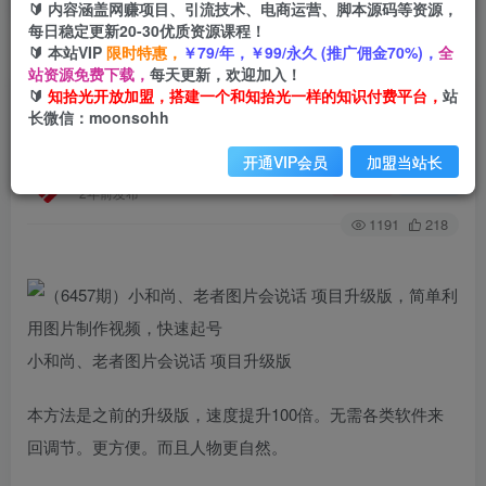
🔰 内容涵盖网赚项目、引流技术、电商运营、脚本源码等资源，
每日稳定更新20-30优质资源课程！
🔰 本站VIP
限时特惠，
￥79/年，￥99/永久 (推广佣金70%)，
全
首页
创业课程
会员专属
正文
站资源免费下载，
每天更新，欢迎加入！
🔰
知拾光开放加盟，搭建一个和知拾光一样的知识付费平台，
站
（6457期）小和尚、老者图片会说话 项目升级
长微信：moonsohh
版，简单利用图片制作视频，快速起号
开通VIP会员
加盟当站长
知拾光
关注
私信
2年前发布
1191
218
小和尚、老者图片会说话 项目升级版
本方法是之前的升级版，速度提升100倍。无需各类软件来
回调节。更方便。而且人物更自然。