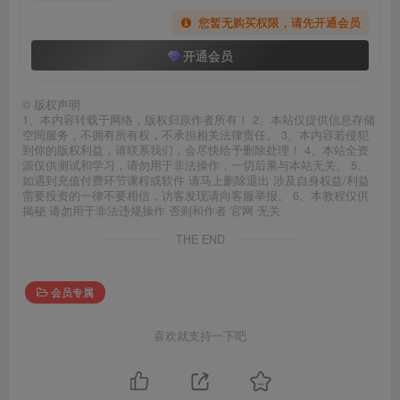
您暂无购买权限，请先开通会员
开通会员
©
版权声明
1、本内容转载于网络，版权归原作者所有！ 2、本站仅提供信息存储
空间服务，不拥有所有权，不承担相关法律责任。 3、本内容若侵犯
到你的版权利益，请联系我们，会尽快给予删除处理！ 4、本站全资
源仅供测试和学习，请勿用于非法操作，一切后果与本站无关。 5、
如遇到充值付费环节课程或软件 请马上删除退出 涉及自身权益/利益
需要投资的一律不要相信，访客发现请向客服举报。 6、本教程仅供
揭秘 请勿用于非法违规操作 否则和作者 官网 无关
THE END
会员专属
喜欢就支持一下吧