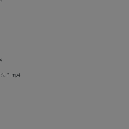
4
？.mp4