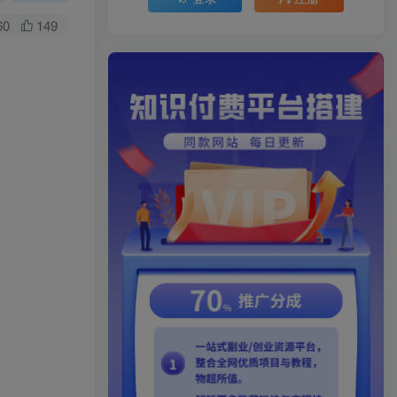
60
149