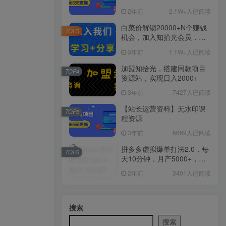
2年前
2.1W+人已阅读
白菜价解锁20000+N个赚钱
TOP3
机会，加入知拾光会员，全
站资源免费学习。
3年前
1.1W+人已阅读
加盟知拾光，搭建同款项目
TOP4
资源站，实现日入2000+
3年前
7427人已阅读
【站长运营资料】无水印课
TOP5
程资源
3年前
6669人已阅读
拼多多虚拟爆单打法2.0，每
TOP6
天10分钟，月产5000+，从0
到1赚收益教程
2年前
3401人已阅读
搜索
搜索