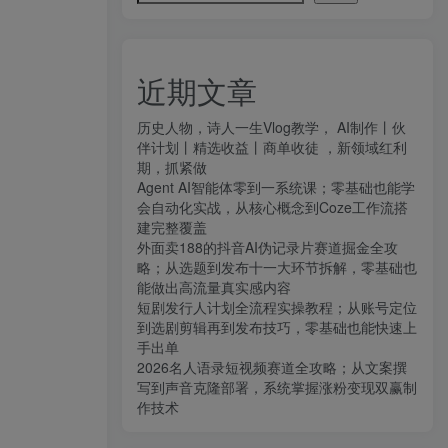
近期文章
历史人物，诗人一生Vlog教学， AI制作丨伙
伴计划丨精选收益丨商单收徒 ，新领域红利
期，抓紧做
Agent AI智能体零到一系统课；零基础也能学
会自动化实战，从核心概念到Coze工作流搭
建完整覆盖
外面卖188的抖音AI伪记录片赛道掘金全攻
略；从选题到发布十一大环节拆解，零基础也
能做出高流量真实感内容
短剧发行人计划全流程实操教程；从账号定位
到选剧剪辑再到发布技巧，零基础也能快速上
手出单
2026名人语录短视频赛道全攻略；从文案撰
写到声音克隆部署，系统掌握涨粉变现双赢制
作技术