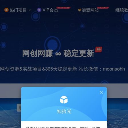
免费下载
日入2K
热门项目
VIP会员
加盟网站
继续
网创网赚 ∞ 稳定更新
网创资源&实战项目&365天稳定更新 站长微信：moonsohh
引流
挂机
抖音
快手
小红书
无人直播
知拾光