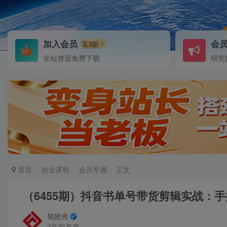
加入会员
会
3.3折
全站资源免费下载
研究
首页
创业课程
会员专属
正文
（6455期）抖音书单号带货剪辑实战：手把
知拾光
2年前发布