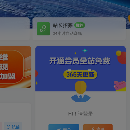
站长招募
推荐
24小时自动赚钱
HI！请登录
私信
登录
注册