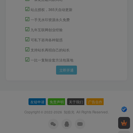
☑
站点授权，365天自动更新
☑
一手无水印资源永久免费
☑
九年互联网创业经验
☑
可私下咨询各种疑惑
☑
支持站长再招自己的站长
☑
一比一复制全套方法包落地
立即开通
友链申请
-
免责声明
-
关于我们
-
广告合作
-
Copyright © 2022-2026
知拾光
All Rights Reserved.