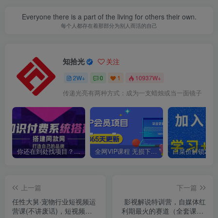
Everyone there is a part of the living for others their own.
每个人都存在着那部分为别人而活的自己
知拾光
关注
2W+
0
1
10937W+
传递光亮有两种方式：成为一支蜡烛或当一面镜子
你还在到处找项目？还在当韭菜？我靠卖项目一个月收入5万+，曾经我也是个失败者。
全网VIP课程 无损下载~
上一篇
下一篇
任性大舅·宠物行业短视频运
影视解说特训营，自媒体红
营课(不讲废话)，短视频流
利期最火的赛道（全套课程-