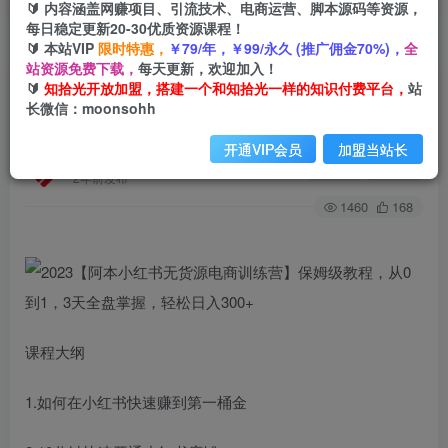
🔰 内容涵盖网赚项目、引流技术、电商运营、脚本源码等资源，
每日稳定更新20-30优质资源课程！
🔰 本站VIP
限时特惠，
￥79/年，￥99/永久 (推广佣金70%)，
全
首页
创业课程
会员免费
正文
站资源免费下载，
每天更新，欢迎加入！
🔰
知拾光开放加盟，搭建一个和知拾光一样的知识付费平台，
站
2023【阿本小红书无货源电商训练营】保姆级教
长微信：moonsohh
程，从0到1，3天全盘掌握，轻松日入300+
开通VIP会员
加盟当站长
知拾光
关注
私信
2年前发布
1460
168
课程大纲
1.如何在小红书快速赚到第一桶金