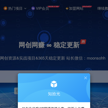
免费下载
日入2K
热门项目
VIP会员
加盟网站
继续
网创网赚 ∞ 稳定更新
网创资源&实战项目&365天稳定更新 站长微信：moonsohh
引流
挂机
抖音
快手
小红书
无人直播
知拾光