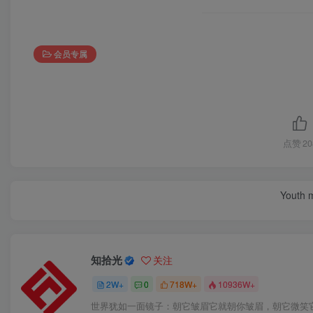
会员专属
点赞
20
Youth m
知拾光
关注
2W+
0
718W+
10936W+
世界犹如一面镜子：朝它皱眉它就朝你皱眉，朝它微笑