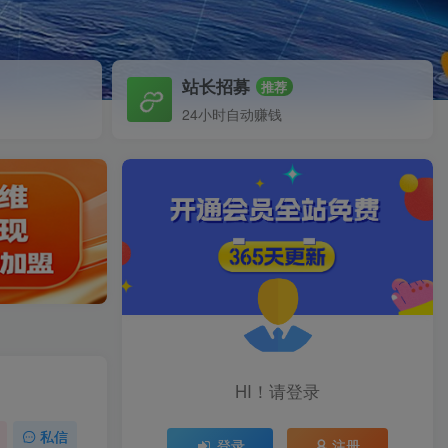
站长招募
推荐
24小时自动赚钱
HI！请登录
私信
登录
注册