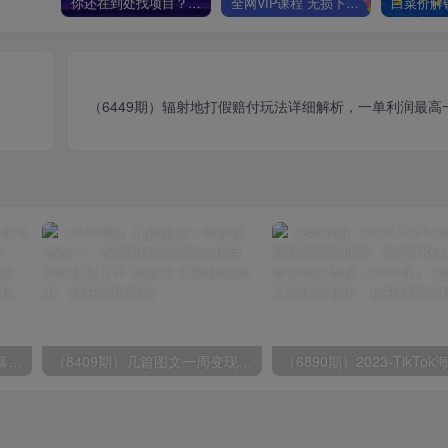
你还在到处找项目？还在当韭菜？我靠卖项目一个月收入5万+，曾经我也是个失败者。
全网VIP课程 无损下载~
（6449期）辐射地打假赔付玩法详细解析，一单利润最高
（9420期）最新短剧玩法，暴力变现日入1000+私域零成本操作，全程干货（附1400G短剧）
（8409期）几篇图文一周变现1500＋，深度拆解面试掘金项目，小白轻松上手