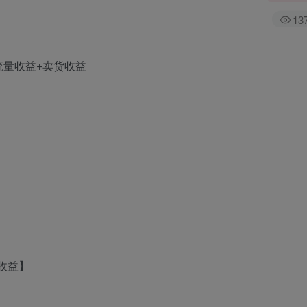
13
收益】