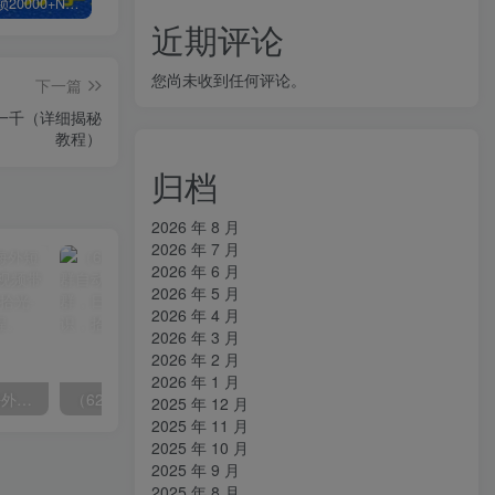
白菜价解锁20000+N个赚钱机会，加入知拾光会员，全站资源免费学习。
加盟知拾光，搭建同款项目资源站，实现日入2000+
【站长运营资料】无水印课程资源
近期评论
您尚未收到任何评论。
下一篇
一千（详细揭秘
教程）
归档
2026 年 8 月
2026 年 7 月
2026 年 6 月
2026 年 5 月
2026 年 4 月
2026 年 3 月
2026 年 2 月
2026 年 1 月
（6890期）2023-TikTok海外短视频带货特训营，掌握TK短视频带货变现全流程（60节课）
（6215期）一个人如何利用微信群自动群发引流，一星期装满200个群，日入500+
2025 年 12 月
2025 年 11 月
2025 年 10 月
2025 年 9 月
2025 年 8 月