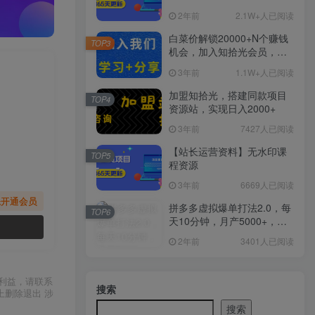
2年前
2.1W+人已阅读
白菜价解锁20000+N个赚钱
TOP3
机会，加入知拾光会员，全
站资源免费学习。
3年前
1.1W+人已阅读
加盟知拾光，搭建同款项目
TOP4
资源站，实现日入2000+
3年前
7427人已阅读
【站长运营资料】无水印课
TOP5
程资源
3年前
6669人已阅读
先开通会员
拼多多虚拟爆单打法2.0，每
TOP6
天10分钟，月产5000+，从0
到1赚收益教程
2年前
3401人已阅读
利益，请联系
搜索
上删除退出 涉
搜索