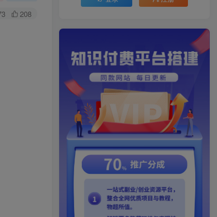
73
208