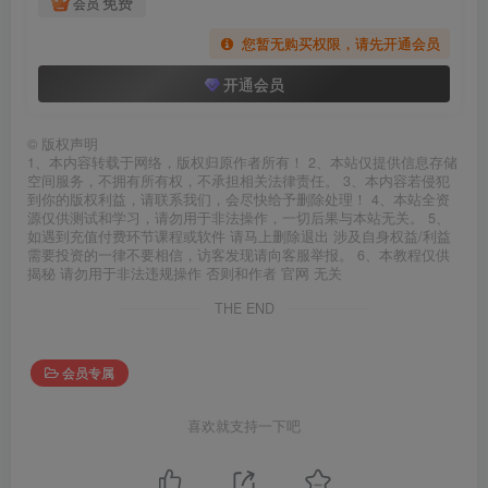
免费
会员
您暂无购买权限，请先开通会员
开通会员
©
版权声明
1、本内容转载于网络，版权归原作者所有！ 2、本站仅提供信息存储
空间服务，不拥有所有权，不承担相关法律责任。 3、本内容若侵犯
到你的版权利益，请联系我们，会尽快给予删除处理！ 4、本站全资
源仅供测试和学习，请勿用于非法操作，一切后果与本站无关。 5、
如遇到充值付费环节课程或软件 请马上删除退出 涉及自身权益/利益
需要投资的一律不要相信，访客发现请向客服举报。 6、本教程仅供
揭秘 请勿用于非法违规操作 否则和作者 官网 无关
THE END
会员专属
喜欢就支持一下吧