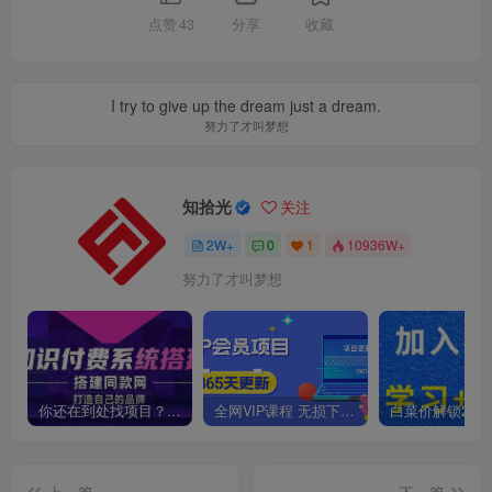
点赞
43
分享
收藏
Time and experience heals pain.
时间和经历会抚平一切伤痛
知拾光
关注
2W+
0
1
10936W+
不要让糟糕的一天让你误以为有个糟糕的人生
你还在到处找项目？还在当韭菜？我靠卖项目一个月收入5万+，曾经我也是个失败者。
全网VIP课程 无损下载~
上一篇
下一篇