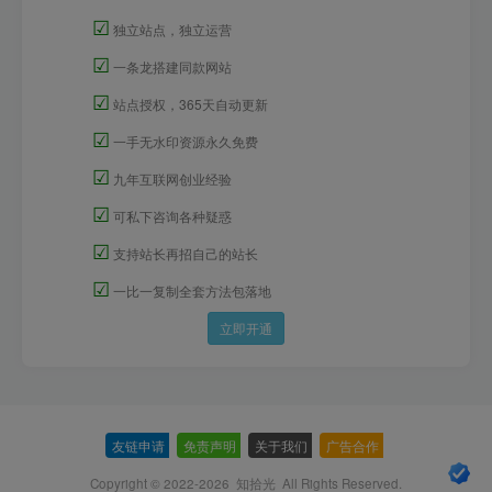
☑
独立站点，独立运营
☑
一条龙搭建同款网站
☑
站点授权，365天自动更新
☑
一手无水印资源永久免费
☑
九年互联网创业经验
☑
可私下咨询各种疑惑
☑
支持站长再招自己的站长
☑
一比一复制全套方法包落地
立即开通
友链申请
-
免责声明
-
关于我们
-
广告合作
-
Copyright © 2022-2026
知拾光
All Rights Reserved.