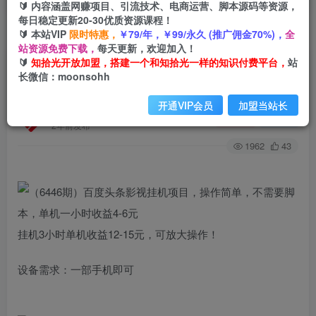
🔰 内容涵盖网赚项目、引流技术、电商运营、脚本源码等资源，
每日稳定更新20-30优质资源课程！
🔰 本站VIP
限时特惠，
￥79/年，￥99/永久 (推广佣金70%)，
全
首页
创业课程
会员专属
正文
站资源免费下载，
每天更新，欢迎加入！
🔰
知拾光开放加盟，搭建一个和知拾光一样的知识付费平台，
站
（6446期）百度头条影视挂机项目，操作简单，
长微信：moonsohh
不需要脚本，单机一小时收益4-6元
开通VIP会员
加盟当站长
知拾光
关注
私信
2年前发布
1962
43
挂机3小时单机收益12-15元，可放大操作！
设备需求：一部手机即可