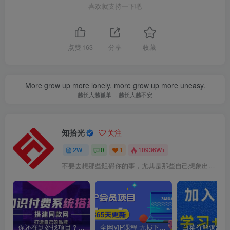
喜欢就支持一下吧
点赞
163
分享
收藏
More grow up more lonely, more grow up more uneasy.
越长大越孤单 ，越长大越不安
知拾光
关注
2W+
0
1
10936W+
不要去想那些阻碍你的事，尤其是那些自己想象出来的事
你还在到处找项目？还在当韭菜？我靠卖项目一个月收入5万+，曾经我也是个失败者。
全网VIP课程 无损下载~