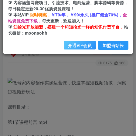
🔰 内容涵盖网赚项目、引流技术、电商运营、脚本源码等资源，
每日稳定更新20-30优质资源课程！
🔰 本站VIP
限时特惠，
￥79/年，￥99/永久 (推广佣金70%)，
全
首页
创业课程
会员免费
正文
站资源免费下载，
每天更新，欢迎加入！
🔰
知拾光开放加盟，搭建一个和知拾光一样的知识付费平台，
站
做号家内容创作实操运营课，快速掌握短视频领
长微信：moonsohh
域，洞察短视频新玩法
开通VIP会员
加盟当站长
知拾光
关注
私信
2年前发布
3175
163
课程目录：
第1节课程前言.mp4