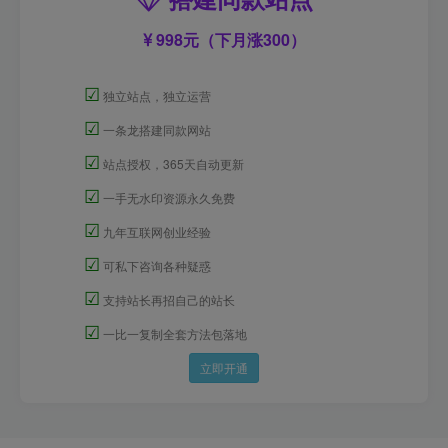
998元（下月涨300）
☑
独立站点，独立运营
☑
一条龙搭建同款网站
☑
站点授权，365天自动更新
☑
一手无水印资源永久免费
☑
九年互联网创业经验
☑
可私下咨询各种疑惑
☑
支持站长再招自己的站长
☑
一比一复制全套方法包落地
立即开通