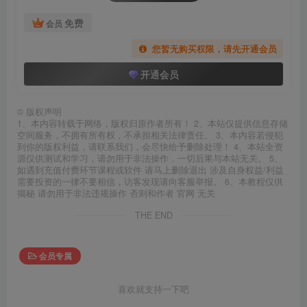
免费
会员
您暂无购买权限，请先开通会员
开通会员
©
版权声明
1、本内容转载于网络，版权归原作者所有！ 2、本站仅提供信息存储
空间服务，不拥有所有权，不承担相关法律责任。 3、本内容若侵犯
到你的版权利益，请联系我们，会尽快给予删除处理！ 4、本站全资
源仅供测试和学习，请勿用于非法操作，一切后果与本站无关。 5、
如遇到充值付费环节课程或软件 请马上删除退出 涉及自身权益/利益
需要投资的一律不要相信，访客发现请向客服举报。 6、本教程仅供
揭秘 请勿用于非法违规操作 否则和作者 官网 无关
THE END
会员专属
喜欢就支持一下吧