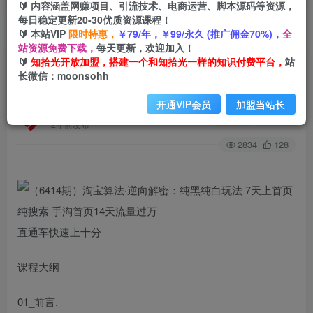
🔰 内容涵盖网赚项目、引流技术、电商运营、脚本源码等资源，
每日稳定更新20-30优质资源课程！
🔰 本站VIP
限时特惠，
￥79/年，￥99/永久 (推广佣金70%)，
全
首页
创业课程
会员专属
正文
站资源免费下载，
每天更新，欢迎加入！
🔰
知拾光开放加盟，搭建一个和知拾光一样的知识付费平台，
站
（6414期）淘宝算法·逆向解密：纯黑纯白玩法 7
长微信：moonsohh
天上首页纯搜索 手淘首页14天流量过万
开通VIP会员
加盟当站长
知拾光
关注
私信
2年前发布
2834
128
直通车快速上十分
课程大纲
01_前言.