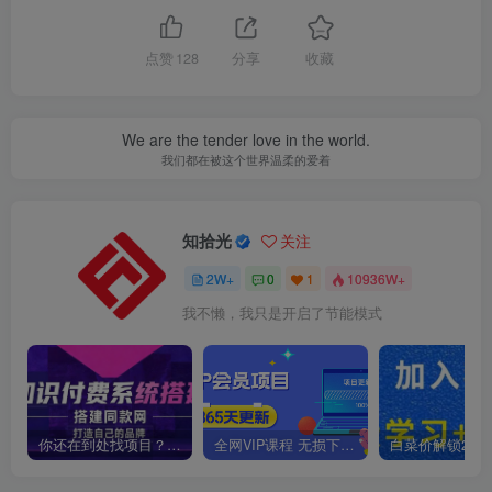
点赞
128
分享
收藏
We are the tender love in the world.
我们都在被这个世界温柔的爱着
知拾光
关注
2W+
0
1
10936W+
我不懒，我只是开启了节能模式
你还在到处找项目？还在当韭菜？我靠卖项目一个月收入5万+，曾经我也是个失败者。
全网VIP课程 无损下载~