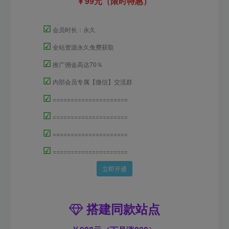
99元（限时特惠）
☑
会员时长：永久
☑
全站资源永久免费获取
☑
推广佣金高达70％
☑
内部会员专属【微信】交流群
☑
=====================
☑
=====================
☑
=====================
☑
=====================
立即开通
搭建同款站点