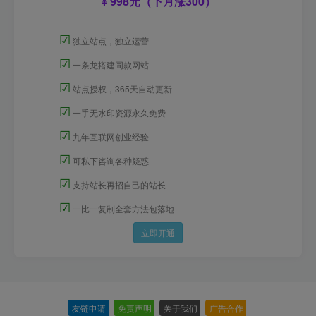
998元（下月涨300）
☑
独立站点，独立运营
☑
一条龙搭建同款网站
☑
站点授权，365天自动更新
☑
一手无水印资源永久免费
☑
九年互联网创业经验
☑
可私下咨询各种疑惑
☑
支持站长再招自己的站长
☑
一比一复制全套方法包落地
立即开通
友链申请
-
免责声明
-
关于我们
-
广告合作
-