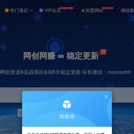
免费下载
日入2K
热门项目
VIP会员
加盟网站
继续
网创网赚 ∞ 稳定更新
网创资源&实战项目&365天稳定更新 站长微信：moonsohh
引流
挂机
抖音
快手
小红书
无人直播
知拾光