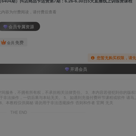
（6404期）抖店商品卡运营第7期：6.26-6.30日5天直播线上训练营课程
此内容为付费阅读，请付费后查看
会员专属资源
免费
会员
您暂无购买权限，请
开通会员
空间服务，不拥有所有权，不承担相关法律责任。 3、本内容若侵犯到你的版权
于非法操作，一切后果与本站无关。 5、如遇到充值付费环节课程或软件 请马
6、本教程仅供揭秘 请勿用于非法违规操作 否则和作者 官网 无关
THE END