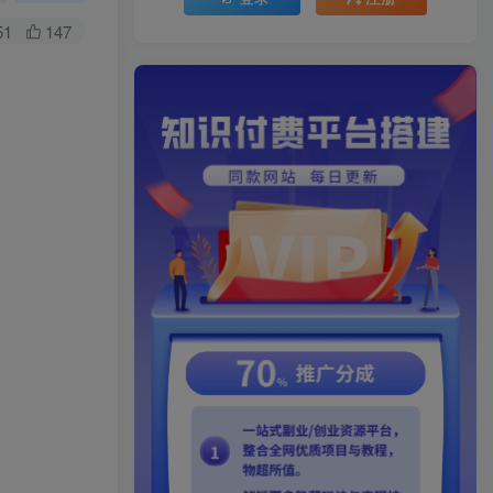
51
147