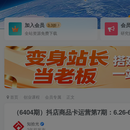
加入会员
会
3.3折
全站资源免费下载
研究
首页
创业课程
会员专属
正文
（6404期）抖店商品卡运营第7期：6.26
知拾光
2年前发布