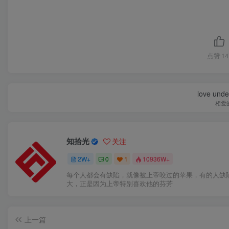
点赞
14
love under
相爱
知拾光
关注
2W+
0
1
10936W+
每个人都会有缺陷，就像被上帝咬过的苹果，有的人缺
大，正是因为上帝特别喜欢他的芬芳
上一篇