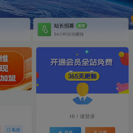
站长招募
推荐
24小时自动赚钱
HI！请登录
私信
登录
注册