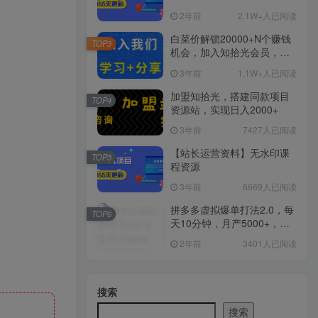
2年前
2.1W+人已阅读
白菜价解锁20000+N个赚钱
TOP3
机会，加入知拾光会员，全
站资源免费学习。
3年前
1.1W+人已阅读
加盟知拾光，搭建同款项目
TOP4
资源站，实现日入2000+
3年前
7427人已阅读
【站长运营资料】无水印课
TOP5
程资源
3年前
6669人已阅读
拼多多虚拟爆单打法2.0，每
TOP6
天10分钟，月产5000+，从0
到1赚收益教程
2年前
3401人已阅读
搜索
搜索